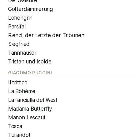
Die Walküre
Götterdämmerung
Lohengrin
Parsifal
Rienzi, der Letzte der Tribunen
Siegfried
Tannhäuser
Tristan und Isolde
GIACOMO PUCCINI
Il trittico
La Bohème
La fanciulla del West
Madama Butterfly
Manon Lescaut
Tosca
Turandot