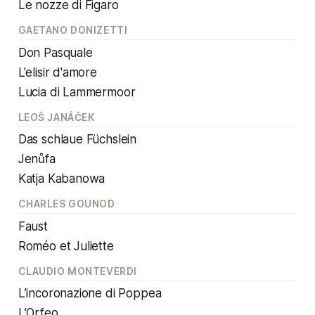
Le nozze di Figaro
GAETANO DONIZETTI
Don Pasquale
L'elisir d'amore
Lucia di Lammermoor
LEOŠ JANÁČEK
Das schlaue Füchslein
Jenůfa
Katja Kabanowa
CHARLES GOUNOD
Faust
Roméo et Juliette
CLAUDIO MONTEVERDI
L’incoronazione di Poppea
L’Orfeo