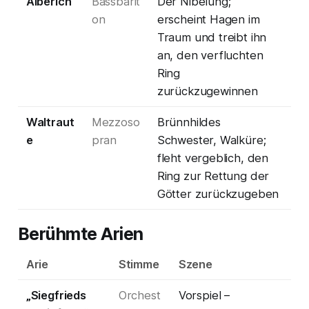
Alberich
Bassbarit
Der Nibelung;
on
erscheint Hagen im
Traum und treibt ihn
an, den verfluchten
Ring
zurückzugewinnen
Waltraut
Mezzoso
Brünnhildes
e
pran
Schwester, Walküre;
fleht vergeblich, den
Ring zur Rettung der
Götter zurückzugeben
Berühmte Arien
Arie
Stimme
Szene
„Siegfrieds
Orchest
Vorspiel –