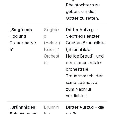
Rheintöchtern zu
geben, um die
Götter zu retten.
„Siegfrieds
Siegfrie
Dritter Aufzug –
Tod und
d
Siegfrieds letzter
Trauermarsc
(Helden
Gruß an Brünnhilde
h“
tenor) /
(„Brünnhilde!
Orchest
Heilige Braut!“) und
er
der monumentale
orchestrale
Trauermarsch, der
seine Leitmotive
zum Nachruf
verdichtet.
„Brünnhildes
Brünnhi
Dritter Aufzug – die
Schlussgesan
lde
große