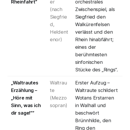
Rheinfahrt“
er
orchestrales
(nach
Zwischenspiel, als
Siegfrie
Siegfried den
d,
Walkürenfelsen
Heldent
verlässt und den
enor)
Rhein hinabfährt;
eines der
berühmtesten
sinfonischen
Stücke des „Rings“.
„Waltrautes
Waltrau
Erster Aufzug –
Erzählung –
te
Waltraute schildert
„Höre mit
(Mezzo
Wotans Erstarren
Sinn, was ich
sopran)
in Walhall und
dir sage!““
beschwört
Brünnhilde, den
Ring den