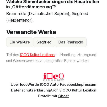
Welche Stimmfächer singen die Hauptrollen
in „Götterdämmerung“?
Brünnhilde (Dramatischer Sopran), Siegfried
(Heldentenor).
Verwandte Werke
Die Walküre
Siegfried
Das Rheingold
Teil des
IOCO Kultur Lexikons
— Handlung, Hintergrund
und Wissenswertes zu den großen Bühnenwerken.
Über Ioco
Werde IOCO Autor
Facebook
Impressum
Datenschutzerklärung
Archiv
IOCO Kultur Lexikon
Erstellt mit
Ghost