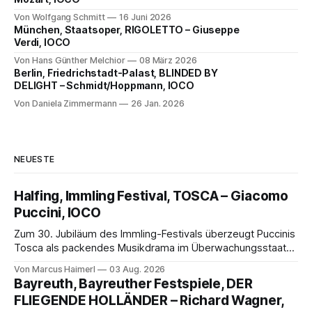
Von Wolfgang Schmitt
16 Juni 2026
München, Staatsoper, RIGOLETTO – Giuseppe
Verdi, IOCO
Von Hans Günther Melchior
08 März 2026
Berlin, Friedrichstadt-Palast, BLINDED BY
DELIGHT – Schmidt/Hoppmann, IOCO
Von Daniela Zimmermann
26 Jan. 2026
NEUESTE
Halfing, Immling Festival, TOSCA – Giacomo
Puccini, IOCO
Zum 30. Jubiläum des Immling-Festivals überzeugt Puccinis
Tosca als packendes Musikdrama im Überwachungsstaat
der 1950er-Jahre. Ludwig Baumann erzählt das Werk
Von Marcus Haimerl
03 Aug. 2026
spannend und werkgetreu, getragen von starken Solisten,
Bayreuth, Bayreuther Festspiele, DER
eindrucksvollen Projektionen und einer klangvollen
FLIEGENDE HOLLÄNDER – Richard Wagner,
musikalischen Leitung.