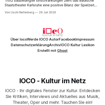
Trotz baubedingter Einschränkungen zieht das Badische
Staatstheater Karlsruhe eine positive Bilanz der Spielzeit
2025/26: Rund 260.000 Besucher:innen, erfolgreiche
Von Uschi Reifenberg
29 Juli 2026
Premieren, starke Kooperationen und neue Netzwerke
belegen die kulturelle Strahlkraft des Hauses in
herausfordernden Zeiten.
Über Ioco
Werde IOCO Autor
Facebook
Impressum
Datenschutzerklärung
Archiv
IOCO Kultur Lexikon
Erstellt mit
Ghost
IOCO - Kultur im Netz
IOCO - Ihr digitales Fenster zur Kultur. Entdecken
Sie Kritiken, Interviews und Aktuelles aus Musik,
Theater, Oper und mehr. Tauchen Sie ein!