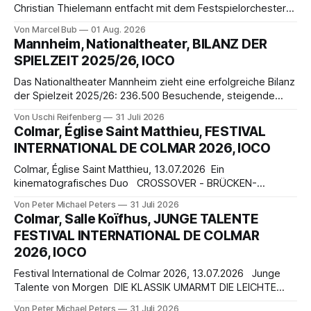
Christian Thielemann entfacht mit dem Festspielorchester
einen glanzvollen „Siegfried“, getragen von herausragenden
Von Marcel Bub
01 Aug. 2026
Leistungen von Klaus Florian Vogt und Camilla Nylund. Die
Mannheim, Nationaltheater, BILANZ DER
KI-Kuration bleibt dagegen weitgehend ohne
SPIELZEIT 2025/26, IOCO
dramaturgische Wirkung.
Das Nationaltheater Mannheim zieht eine erfolgreiche Bilanz
der Spielzeit 2025/26: 236.500 Besuchende, steigende
Abozahlen und starke Auslastung. Besonders Oper, Tanz
Von Uschi Reifenberg
31 Juli 2026
und das Festival „Mannheimer Sommer“ begeisterten mit
Colmar, Église Saint Matthieu, FESTIVAL
ausverkauften Vorstellungen und großem
INTERNATIONAL DE COLMAR 2026, IOCO
Publikumszuspruch.
Colmar, Église Saint Matthieu, 13.07.2026 Ein
kinematografisches Duo CROSSOVER - BRÜCKEN-
ÜBERQUERENDE MUSIKALISCHE LEIDENSCHAFTEN … SMILE
Von Peter Michael Peters
31 Juli 2026
Smile, though your heart is aching Smile, even though it’s
Colmar, Salle Koïfhus, JUNGE TALENTE
breaking When there are clouds in the sky you’ll get by If
FESTIVAL INTERNATIONAL DE COLMAR
you smile through your fear and sorrow Smile and maybe
2026, IOCO
Festival International de Colmar 2026, 13.07.2026 Junge
Talente von Morgen DIE KLASSIK UMARMT DIE LEICHTE
MUSE… Estrellita del lejano cielo, que miras mi dolor, que
Von Peter Michael Peters
31 Juli 2026