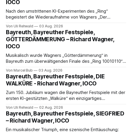
IOCO
Nach den umstrittenen KI-Experimenten des „Ring“
begeistert die Wiederaufnahme von Wagners „Der
fliegende Holländer“ mit packender Regie, großartiger
Von Uli Rehwald
03 Aug. 2026
Musik und einem neuen Traumpaar: Elisabeth Teige und
Bayreuth, Bayreuther Festspiele,
Nicholas Brownlee sorgen für einen der Höhepunkte der
GÖTTERDÄMMERUNG – Richard Wagner,
Bayreuther Festspiele 2026.
IOCO
Musikalisch wurde Wagners „Götterdämmerung“ in
Bayreuth zum überwältigenden Finale des „Ring 10010110“:
Christian Thielemann, Festspielorchester und ein
Von Marcel Bub
03 Aug. 2026
exzellentes Sängerensemble begeisterten. Die KI-geprägte
Bayreuth, Bayreuther Festspiele, DIE
szenische Umsetzung blieb hingegen auch im
WALKÜRE - Richard Wagner, IOCO
Schlussabend weitgehend ohne Aussagekraft.
Zum 150. Jubiläum wagen die Bayreuther Festspiele mit der
ersten KI-gestützten „Walküre“ ein einzigartiges
Experiment. Eine überwältigende Bilderflut trifft auf
Von Uli Rehwald
02 Aug. 2026
musikalische Weltklasse mit Michael Volle, Camilla Nylund
Bayreuth, Bayreuther Festspiele, SIEGFRIED
und Christian Thielemann – ein Abend zwischen Faszination
– Richard Wagner, IOCO
und Überforderung.
Ein musikalischer Triumph, eine szenische Enttäuschung: