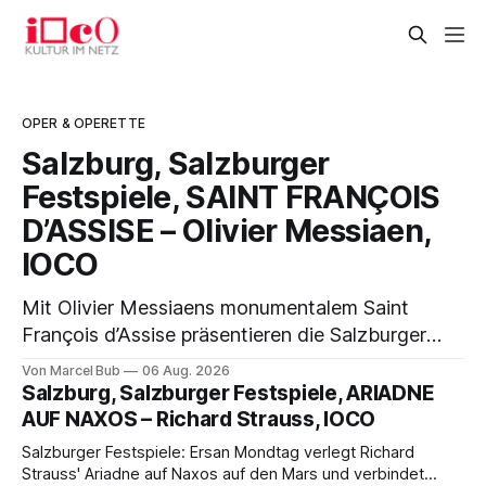
OPER & OPERETTE
Salzburg, Salzburger
Festspiele, SAINT FRANÇOIS
D’ASSISE – Olivier Messiaen,
IOCO
Mit Olivier Messiaens monumentalem Saint
François d’Assise präsentieren die Salzburger
Festspiele einen außergewöhnlichen
Von Marcel Bub
06 Aug. 2026
Opernabend. Romeo Castellucci gelingt eine
Salzburg, Salzburger Festspiele, ARIADNE
bildgewaltige Inszenierung, Maxime Pascal
AUF NAXOS – Richard Strauss, IOCO
entfaltet die komplexe Partitur eindrucksvoll,
Salzburger Festspiele: Ersan Mondtag verlegt Richard
Philippe Sly berührt als Franziskus.
Strauss' Ariadne auf Naxos auf den Mars und verbindet