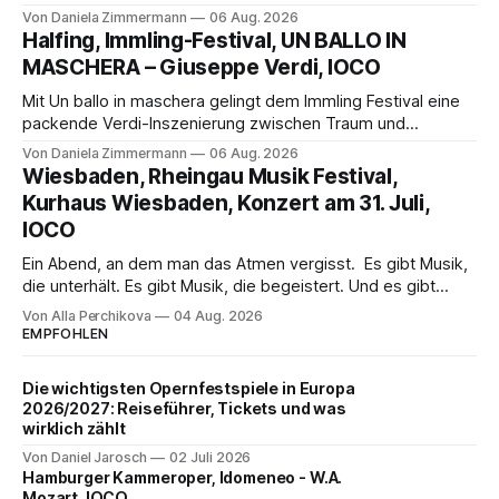
Science-Fiction mit Opernklassik. Musikalisch überzeugt die
Von Daniela Zimmermann
06 Aug. 2026
Aufführung mit starken Solisten und den Wiener
Halfing, Immling-Festival, UN BALLO IN
Philharmonikern, szenisch bleibt der zweite Akt jedoch
MASCHERA – Giuseppe Verdi, IOCO
hinter den Erwartungen zurück.
Mit Un ballo in maschera gelingt dem Immling Festival eine
packende Verdi-Inszenierung zwischen Traum und
Wirklichkeit. Verena von Kerssenbrock verbindet
Von Daniela Zimmermann
06 Aug. 2026
psychologische Tiefe mit starken Bildern, getragen von
Wiesbaden, Rheingau Musik Festival,
einem spielfreudigen Ensemble und einer musikalisch
Kurhaus Wiesbaden, Konzert am 31. Juli,
überzeugenden Gesamtleistung.
IOCO
Ein Abend, an dem man das Atmen vergisst. Es gibt Musik,
die unterhält. Es gibt Musik, die begeistert. Und es gibt
Musik, nach der man minutenlang kein Wort sagen kann.
Von Alla Perchikova
04 Aug. 2026
Genau so war der Abend im Kurhaus Wiesbaden, an dem
EMPFOHLEN
Johannes Brahms’ Erstes Klavierkonzert d-Moll op. 15 mit
Daniil
Die wichtigsten Opernfestspiele in Europa
2026/2027: Reiseführer, Tickets und was
wirklich zählt
Von Daniel Jarosch
02 Juli 2026
Hamburger Kammeroper, Idomeneo - W.A.
Mozart, IOCO