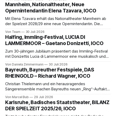
sabes mi sufrir, baja y dime si me quiere un poco, porque
Mannheim, Nationaltheater, Neue
yo no puedo sin su amor vivir. Tu eres estrella, mi
Opernintendantin Elena Tzavara, IOCO
Mit Elena Tzavara erhält das Nationaltheater Mannheim ab
der Spielzeit 2028/29 eine neue Opernintendantin. Die
erfahrene Regisseurin und Theatermanagerin folgt auf
Von Team
30 Juli 2026
Albrecht Puhlmann und soll die erfolgreiche Entwicklung der
Halfing, Immling-Festival, LUCIA DI
Oper mit neuen künstlerischen Impulsen fortführen.
LAMMERMOOR – Gaetano Donizetti, IOCO
Zum 30-jährigen Jubiläum präsentiert das Immling-Festival
mit Donizettis Lucia di Lammermoor eine musikalisch und
szenisch eindrucksvolle Produktion. Herausragend: Inna
Von Daniela Zimmermann
30 Juli 2026
Fedorii in der Titelrolle, deren berührende Wahnsinnsszene
Bayreuth, Bayreuther Festspiele, DAS
zum bewegenden Höhepunkt des Opernabends wird.
RHEINGOLD – Richard Wagner, IOCO
Christian Thielemann und ein herausragendes
Sängerensemble machen Bayreuths neuen „Ring“-Auftakt
musikalisch zum Ereignis. Die KI-basierte Bühnenkonzeption
Von Marcel Bub
29 Juli 2026
bleibt hingegen erstaunlich distanziert und szenisch
Karlsruhe, Badisches Staatstheater, BILANZ
unzugänglich – ein Premierenabend zwischen Klangrausch
DER SPIELZEIT 2025/26, IOCO
und Enttäuschung.