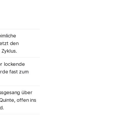
eimliche
etzt den
Zyklus.
er lockende
de fast zum
ssgesang über
uinte, offen ins
d.