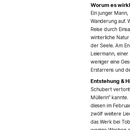
Worum es wirkl
Ein junger Mann, 
Wanderung auf. Wa
Reise durch Einsa
winterliche Natu
der Seele. Am En
Leiermann, einer
weniger eine Ges
Erstarrens und d
Entstehung & H
Schubert vertont
Müllerin“ kannte.
diesen im Februa
zwölf weitere Lie
das Werk bei Tob
wenige Wochen na