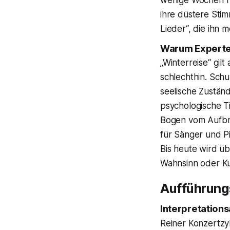
ihre düstere Sti
Lieder“, die ihn m
Warum Experten
„Winterreise“ gil
schlechthin. Sch
seelische Zuständ
psychologische T
Bogen vom Aufbr
für Sänger und P
Bis heute wird ü
Wahnsinn oder Kun
Aufführung
Interpretation
Reiner Konzertzyk