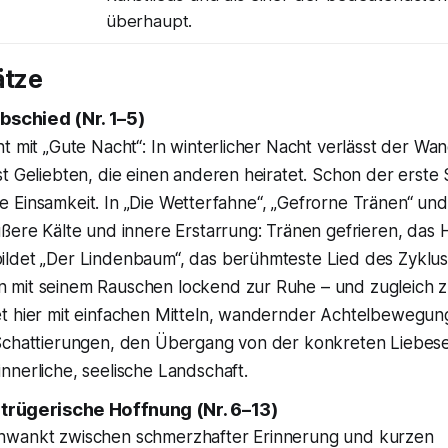
überhaupt.
ätze
bschied (Nr. 1–5)
t mit „Gute Nacht“: In winterlicher Nacht verlässt der Wa
t Geliebten, die einen anderen heiratet. Schon der erste S
 die Einsamkeit. In „Die Wetterfahne“, „Gefrorne Tränen“ un
ßere Kälte und innere Erstarrung: Tränen gefrieren, das 
ldet „Der Lindenbaum“, das berühmteste Lied des Zyklus
mit seinem Rauschen lockend zur Ruhe – und zugleich z
t hier mit einfachen Mitteln, wandernder Achtelbewegung
Schattierungen, den Übergang von der konkreten Liebese
nerliche, seelische Landschaft.
trügerische Hoffnung (Nr. 6–13)
hwankt zwischen schmerzhafter Erinnerung und kurzen