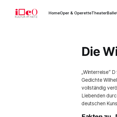
Home
Oper & Operette
Theater
Balle
Die Wi
„Winterreise“ D
Gedichte Wilhel
vollständig ver
Liebenden durch
deutschen Kunst
Fakten zu „