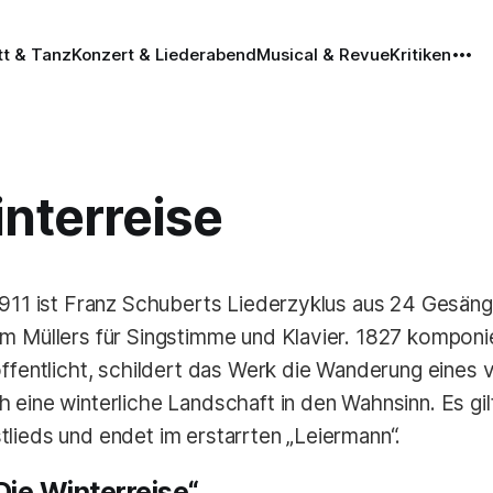
tt & Tanz
Konzert & Liederabend
Musical & Revue
Kritiken
nterreise
 911 ist Franz Schuberts Liederzyklus aus 24 Gesäng
m Müllers für Singstimme und Klavier. 1827 komponi
öffentlicht, schildert das Werk die Wanderung eines 
 eine winterliche Landschaft in den Wahnsinn. Es gilt
lieds und endet im erstarrten „Leiermann“.
Die Winterreise“