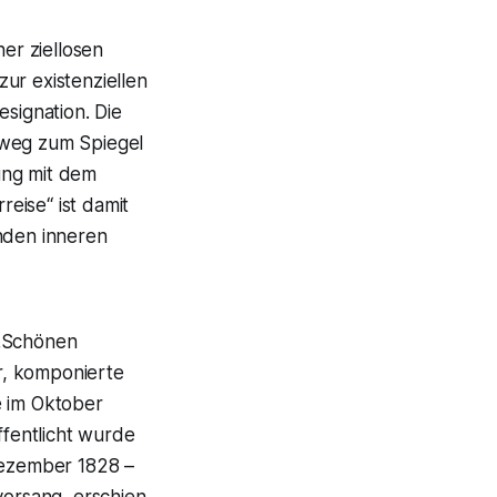
ner ziellosen
ur existenziellen
esignation. Die
hweg zum Spiegel
ung mit dem
eise“ ist damit
enden inneren
 „Schönen
or, komponierte
e im Oktober
ffentlicht wurde
 Dezember 1828 –
orsang, erschien