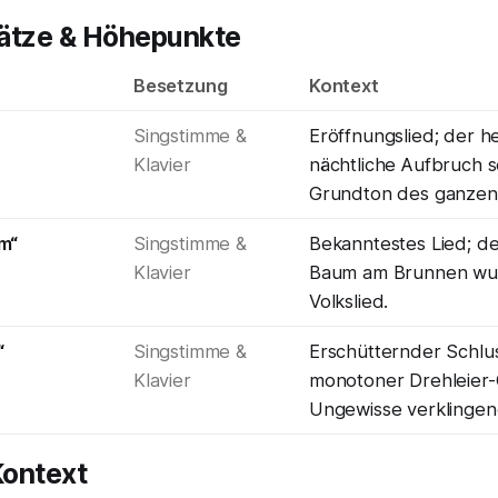
ätze & Höhepunkte
Besetzung
Kontext
Singstimme &
Eröffnungslied; der h
Klavier
nächtliche Aufbruch s
Grundton des ganzen 
m“
Singstimme &
Bekanntestes Lied; d
Klavier
Baum am Brunnen wur
Volkslied.
“
Singstimme &
Erschütternder Schlu
Klavier
monotoner Drehleier-Q
Ungewisse verklingen
ontext