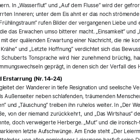
rn. In „Wasserflut“ und „Auf dem Flusse“ wird der gefr
arrten Inneren; unter dem Eis ahnt er das noch strömende
„Frühlingstraum“ rufen Bilder der vergangenen Liebe und
 die das Erwachen umso bitterer macht. „Einsamkeit“ und „
 mit der quälenden Erwartung einer Nachricht, die nie ko
e Krähe“ und „Letzte Hoffnung“ verdichtet sich das Bewuss
Schuberts Tonsprache wird hier zunehmend brüchig, ha
immungswechseln geprägt, in denen sich der Verfall des H
 Erstarrung (Nr. 14–24)
l gleitet der Wanderer in tiefe Resignation und seelische Ve
 als Außenseiter neben schlafenden, träumenden Mensche
“ und „Täuschung“ treiben ihn ruhelos weiter. In „Der We
ße, von der niemand zurückkehrt, und „Das Wirtshaus“ d
hnte, doch verweigerte Herberge. „Mut“ und die ironisch-
rkieren letzte Aufschwünge. Am Ende steht „Der Leier
ettelnder, von allen gemiedener Leiermann barfuß seine D