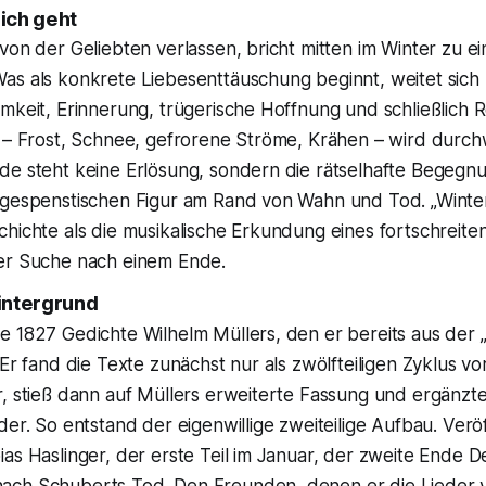
ich geht
von der Geliebten verlassen, bricht mitten im Winter zu ei
s als konkrete Liebesenttäuschung beginnt, weitet sich z
mkeit, Erinnerung, trügerische Hoffnung und schließlich R
r – Frost, Schnee, gefrorene Ströme, Krähen – wird durc
de steht keine Erlösung, sondern die rätselhafte Begegn
 gespenstischen Figur am Rand von Wahn und Tod. „Winterr
chichte als die musikalische Erkundung eines fortschreit
er Suche nach einem Ende.
intergrund
e 1827 Gedichte Wilhelm Müllers, den er bereits aus der
 Er fand die Texte zunächst nur als zwölfteiligen Zyklus v
r, stieß dann auf Müllers erweiterte Fassung und ergänzt
der. So entstand der eigenwillige zweiteilige Aufbau. Verö
ias Haslinger, der erste Teil im Januar, der zweite Ende
ch Schuberts Tod. Den Freunden, denen er die Lieder v