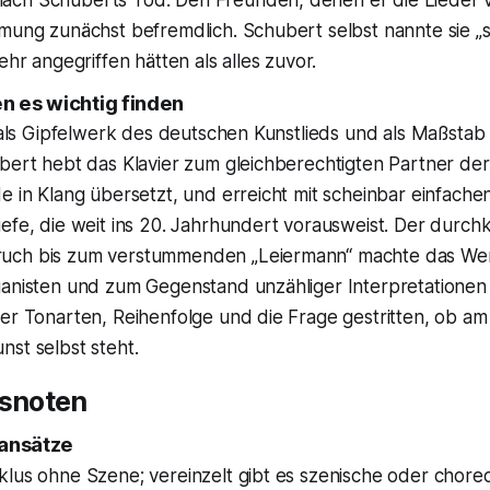
mmung zunächst befremdlich. Schubert selbst nannte sie „
ehr angegriffen hätten als alles zuvor.
 es wichtig finden
t als Gipfelwerk des deutschen Kunstlieds und als Maßstab
ubert hebt das Klavier zum gleichberechtigten Partner de
e in Klang übersetzt, und erreicht mit scheinbar einfachen
iefe, die weit ins 20. Jahrhundert vorausweist. Der durc
uch bis zum verstummenden „Leiermann“ machte das Wer
ianisten und zum Gegenstand unzähliger Interpretatione
ber Tonarten, Reihenfolge und die Frage gestritten, ob a
st selbst steht.
snoten
sansätze
lus ohne Szene; vereinzelt gibt es szenische oder choreo