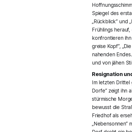
Hoffnungsschimme
Spiegel des erst
„Rückblick“ und 
Frühlings herauf,
konfrontieren ihn
greise Kopf“, „Di
nahenden Endes. 
und von jähen St
Resignation und
Im letzten Dritte
Dorfe“ zeigt ihn
stürmische Morgen
bewusst die Stra
Friedhof als erse
„Nebensonnen“ ma
Dorf dreht ein b