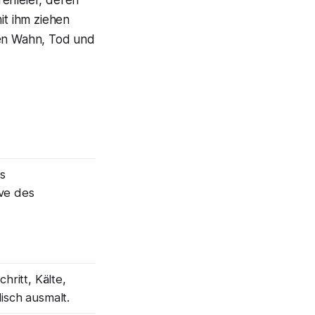
it ihm ziehen
hen Wahn, Tod und
s
ve des
hritt, Kälte,
isch ausmalt.