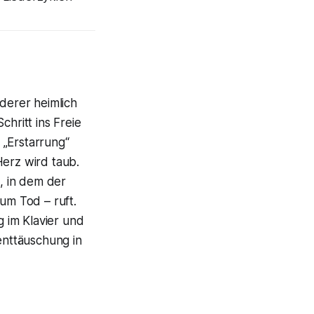
nderer heimlich
chritt ins Freie
d „Erstarrung“
Herz wird taub.
, in dem der
um Tod – ruft.
 im Klavier und
nttäuschung in