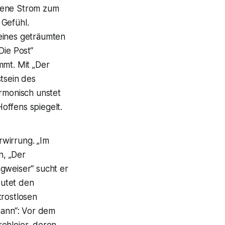
orene Strom zum
 Gefühl.
 eines geträumten
Die Post“
mmt. Mit „Der
tsein des
rmonisch unstet
offens spiegelt.
rwirrung. „Im
n, „Der
gweiser“ sucht er
eutet den
trostlosen
mann“: Vor dem
rehleier, deren