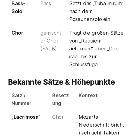
Bass-
Bass
Setzt das „Tuba mirum“
Solo
nach dem
Posaunensolo ein
Chor
gemischt
Trägt die großen Sätze
er Chor
von „Requiem
(SATB)
aeternam“ über „Dies
irae“ bis zur
Schlussfuge
Bekannte Sätze & Höhepunkte
Satz /
Besetz
Kontext
Nummer
ung
„Lacrimosa“
Chor
Mozarts
Niederschrift bricht
nach acht Takten