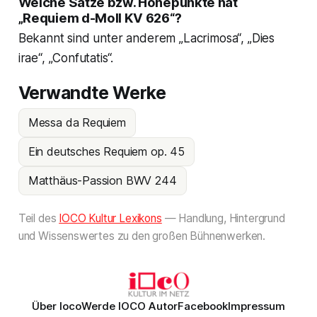
Welche Sätze bzw. Höhepunkte hat
„Requiem d-Moll KV 626“?
Bekannt sind unter anderem „Lacrimosa“, „Dies
irae“, „Confutatis“.
Verwandte Werke
Messa da Requiem
Ein deutsches Requiem op. 45
Matthäus-Passion BWV 244
Teil des
IOCO Kultur Lexikons
— Handlung, Hintergrund
und Wissenswertes zu den großen Bühnenwerken.
Über Ioco
Werde IOCO Autor
Facebook
Impressum