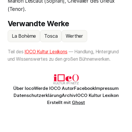
Manon Lescaut (Sopran), Chevalier des Grieux
(Tenor).
Verwandte Werke
La Bohème
Tosca
Werther
Teil des
IOCO Kultur Lexikons
— Handlung, Hintergrund
und Wissenswertes zu den großen Bühnenwerken.
Über Ioco
Werde IOCO Autor
Facebook
Impressum
Datenschutzerklärung
Archiv
IOCO Kultur Lexikon
Erstellt mit
Ghost