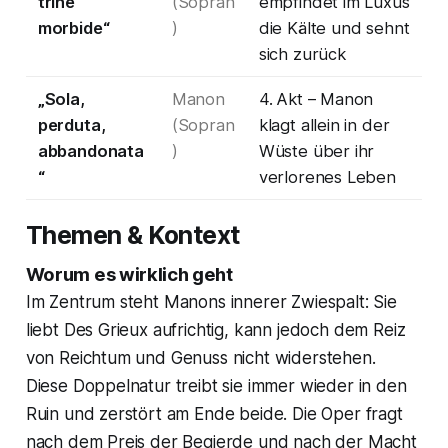
trine
(Sopran
empfindet im Luxus
morbide“
)
die Kälte und sehnt
sich zurück
„Sola,
Manon
4. Akt – Manon
perduta,
(Sopran
klagt allein in der
abbandonata
)
Wüste über ihr
“
verlorenes Leben
Themen & Kontext
Worum es wirklich geht
Im Zentrum steht Manons innerer Zwiespalt: Sie
liebt Des Grieux aufrichtig, kann jedoch dem Reiz
von Reichtum und Genuss nicht widerstehen.
Diese Doppelnatur treibt sie immer wieder in den
Ruin und zerstört am Ende beide. Die Oper fragt
nach dem Preis der Begierde und nach der Macht