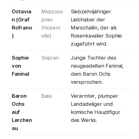
Octavia
Mezzoso
Siebzehnjähriger
n (Graf
pran
Liebhaber der
Rofrano
(Hosenr
Marschallin, der als
)
olle)
Rosenkavalier Sophie
zugeführt wird.
Sophie
Sopran
Junge Tochter des
von
neugeadelten Faninal,
Faninal
dem Baron Ochs
versprochen.
Baron
Bass
Verarmter, plumper
Ochs
Landadeliger und
auf
komische Hauptfigur
Lerchen
des Werks.
au