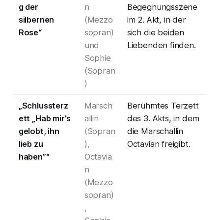
g der
n
Begegnungsszene
silbernen
(Mezzo
im 2. Akt, in der
Rose“
sopran)
sich die beiden
und
Liebenden finden.
Sophie
(Sopran
)
„Schlussterz
Marsch
Berühmtes Terzett
ett „Hab mir's
allin
des 3. Akts, in dem
gelobt, ihn
(Sopran
die Marschallin
lieb zu
),
Octavian freigibt.
haben”“
Octavia
n
(Mezzo
sopran)
,