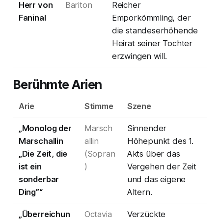
Herr von
Bariton
Reicher
Faninal
Emporkömmling, der
die standeserhöhende
Heirat seiner Tochter
erzwingen will.
Berühmte Arien
Arie
Stimme
Szene
„Monolog der
Marsch
Sinnender
Marschallin
allin
Höhepunkt des 1.
„Die Zeit, die
(Sopran
Akts über das
ist ein
)
Vergehen der Zeit
sonderbar
und das eigene
Ding”“
Altern.
„Überreichun
Octavia
Verzückte