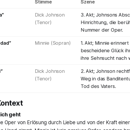
Stimme
Szene
a“
Dick Johnson
3. Akt; Johnsons Absc
(Tenor)
Hinrichtung, die ber
Nummer der Oper.
edad“
Minnie (Sopran)
1. Akt; Minnie erinnert
bescheidene Glück ihr
ihre Sehnsucht nach 
i“
Dick Johnson
2. Akt; Johnson rechtf
(Tenor)
Weg in das Banditen
Tod des Vaters.
ontext
ich geht
ie Oper von Erlösung durch Liebe und von der Kraft einer