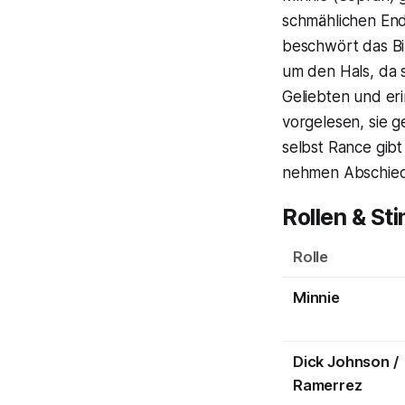
schmählichen Ende
beschwört das Bil
um den Hals, da s
Geliebten und eri
vorgelesen, sie g
selbst Rance gib
nehmen Abschied 
Rollen & St
Rolle
Minnie
Dick Johnson /
Ramerrez