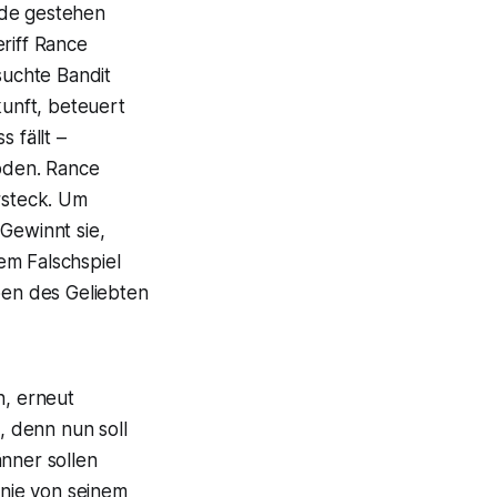
ide gestehen
riff Rance
suchte Bandit
kunft, beteuert
 fällt –
oden. Rance
rsteck. Um
Gewinnt sie,
tem Falschspiel
ben des Geliebten
, erneut
, denn nun soll
änner sollen
 nie von seinem