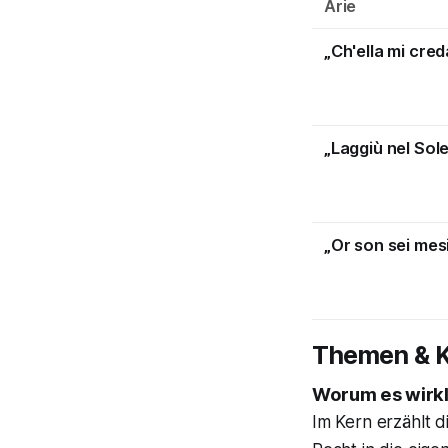
Arie
„Ch'ella mi cred
„Laggiù nel Sol
„Or son sei mes
Themen & K
Worum es wirkl
Im Kern erzählt d