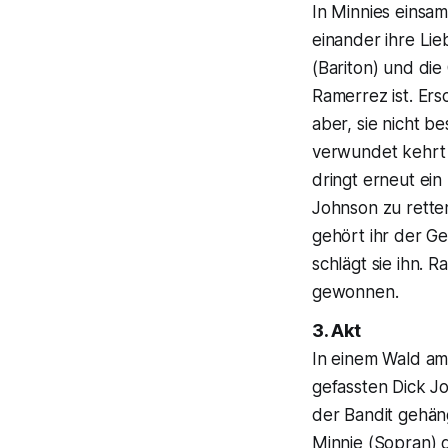
In Minnies einsa
einander ihre Lie
(Bariton) und die
Ramerrez ist. Ers
aber, sie nicht b
verwundet kehrt 
dringt erneut ein
Johnson zu retten
gehört ihr der Gef
schlägt sie ihn. 
gewonnen.
3. Akt
In einem Wald am
gefassten Dick Jo
der Bandit gehäng
Minnie (Sopran) g