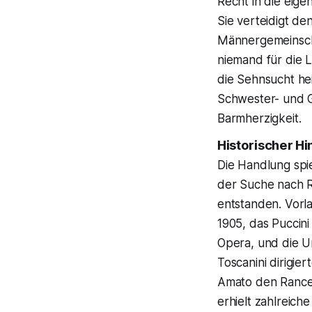
Recht in die eige
Sie verteidigt de
Männergemeinschaf
niemand für die 
die Sehnsucht he
Schwester- und G
Barmherzigkeit.
Historischer H
Die Handlung spi
der Suche nach R
entstanden. Vorla
1905, das Puccin
Opera, und die U
Toscanini dirigie
Amato den Rance.
erhielt zahlreich