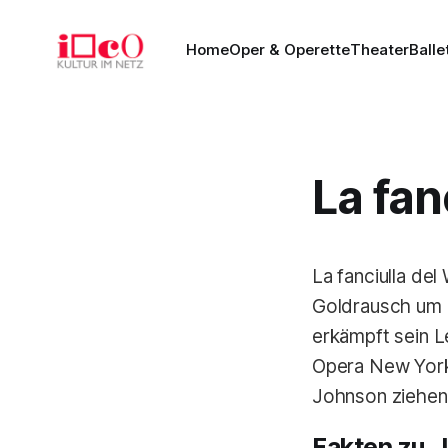
Home
Oper & Operette
Theater
Balle
La fan
La fanciulla de
Goldrausch um 1
erkämpft sein L
Opera New York
Johnson ziehe
Fakten zu „L