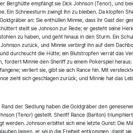
mer Berghütte empfängt sie Dick Johnson (Tenor), und be
be. Ein Schneesturm zwingt ihn zu bleiben. Da klopfen She
 Goldgräber an: Sie enthüllen Minnie, dass ihr Gast der ge
chüttert stellt sie Johnson zur Rede; er gesteht seine Her
estohlen zu haben, und geht hinaus in den Sturm. Ein Schuss
Johnson zurück, und Minnie verbirgt ihn auf dem Dachb
 und durchsucht die Hütte; ein Blutstropfen verrät das Ve
, fordert Minnie den Sheriff zu einem Pokerspiel heraus: 
angene; verliert sie, gibt sie sich Rance hin. Mit versteck
Rance zieht sich geschlagen zurück, und Minnie hat das Le
 Rand der Siedlung haben die Goldgräber den genesenen
hnson (Tenor) gestellt. Sheriff Rance (Bariton) triumphiert
t werden. Johnson erbittet sich eine letzte Gunst: Die M
lauben lassen, er sei in die Freiheit entkommen, damit sie