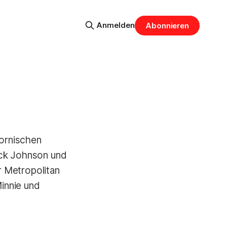
Anmelden
Abonnieren
fornischen
ick Johnson und
r Metropolitan
innie und