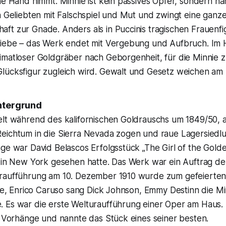
ne Hand nimmt. Minnie ist kein passives Opfer, sondern h
n Geliebten mit Falschspiel und Mut und zwingt eine ganz
t zur Gnade. Anders als in Puccinis tragischen Frauenfig
Liebe – das Werk endet mit Vergebung und Aufbruch. Im 
imatloser Goldgräber nach Geborgenheit, für die Minnie z
lücksfigur zugleich wird. Gewalt und Gesetz weichen am
intergrund
elt während des kalifornischen Goldrauschs um 1849/50, 
eichtum in die Sierra Nevada zogen und raue Lagersiedl
ge war David Belascos Erfolgsstück „The Girl of the Gold
i in New York gesehen hatte. Das Werk war ein Auftrag de
raufführung am 10. Dezember 1910 wurde zum gefeierten 
rte, Enrico Caruso sang Dick Johnson, Emmy Destinn die Mi
 Es war die erste Welturaufführung einer Oper am Haus.
e Vorhänge und nannte das Stück eines seiner besten.