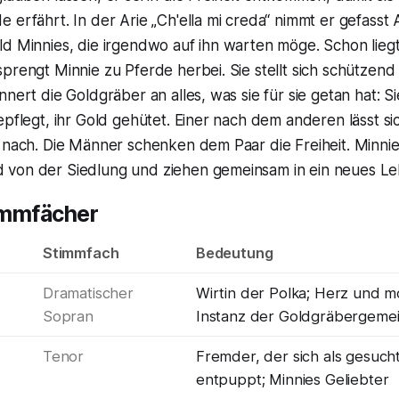
 erfährt. In der Arie „Ch'ella mi creda“ nimmt er gefasst
d Minnies, die irgendwo auf ihn warten möge. Schon liegt
prengt Minnie zu Pferde herbei. Sie stellt sich schützend
nnert die Goldgräber an alles, was sie für sie getan hat: Si
epflegt, ihr Gold gehütet. Einer nach dem anderen lässt s
t nach. Die Männer schenken dem Paar die Freiheit. Minn
von der Siedlung und ziehen gemeinsam in ein neues L
immfächer
Stimmfach
Bedeutung
Dramatischer
Wirtin der Polka; Herz und m
Sopran
Instanz der Goldgräbergemei
Tenor
Fremder, der sich als gesuch
entpuppt; Minnies Geliebter