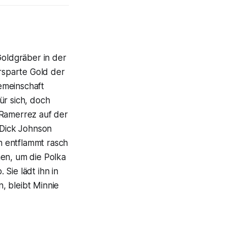
Goldgräber in der
ersparte Gold der
Gemeinschaft
ür sich, doch
 Ramerrez auf der
 Dick Johnson
n entflammt rasch
men, um die Polka
Sie lädt ihn in
, bleibt Minnie