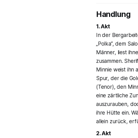
Handlung
1. Akt
In der Bergarbeit
„Polka“, dem Salo
Männer, liest ihn
zusammen. Sheriff
Minnie weist ihn
Spur, der die Gol
(Tenor), den Min
eine zärtliche Z
auszurauben, doch
ihre Hütte ein. 
allein zurück, er
2. Akt