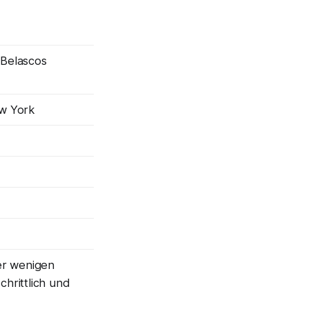
 Belascos
w York
er wenigen
hrittlich und