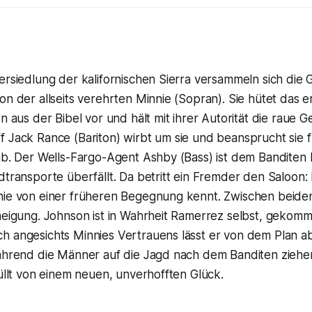
ersiedlung der kalifornischen Sierra versammeln sich die 
on der allseits verehrten Minnie (Sopran). Sie hütet das 
en aus der Bibel vor und hält mit ihrer Autorität die raue 
 Jack Rance (Bariton) wirbt um sie und beansprucht sie f
 ab. Der Wells-Fargo-Agent Ashby (Bass) ist dem Banditen
dtransporte überfällt. Da betritt ein Fremder den Saloon:
nie von einer früheren Begegnung kennt. Zwischen beide
uneigung. Johnson ist in Wahrheit Ramerrez selbst, gekom
 angesichts Minnies Vertrauens lässt er von dem Plan ab. 
Während die Männer auf die Jagd nach dem Banditen ziehen
füllt von einem neuen, unverhofften Glück.