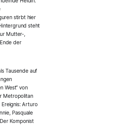
andelnde Heldin:
e
uren stirbt hier
Hintergrund steht
ur Mutter-,
 Ende der
als Tausende auf
ungen
en West“ von
r Metropolitan
Ereignis: Arturo
nnie, Pasquale
 Der Komponist