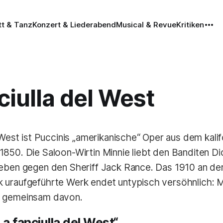
tt & Tanz
Konzert & Liederabend
Musical & Revue
Kritiken
ciulla del West
l West ist Puccinis „amerikanische“ Oper aus dem kali
850. Die Saloon-Wirtin Minnie liebt den Banditen D
eben gegen den Sheriff Jack Rance. Das 1910 an de
 uraufgeführte Werk endet untypisch versöhnlich: M
n gemeinsam davon.
a fanciulla del West“