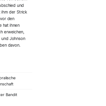
 Abschied und
 ihm der Strick
 vor den
e hat ihnen
ich erweichen,
ie und Johnson
eben davon.
oralische
nschaft
ter Bandit