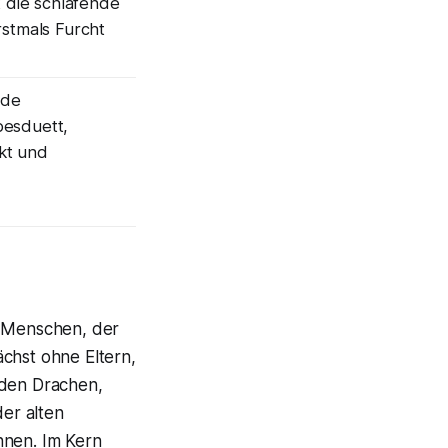
t die schlafende
rstmals Furcht
nde
besduett,
kt und
n Menschen, der
chst ohne Eltern,
 den Drachen,
er alten
nnen. Im Kern