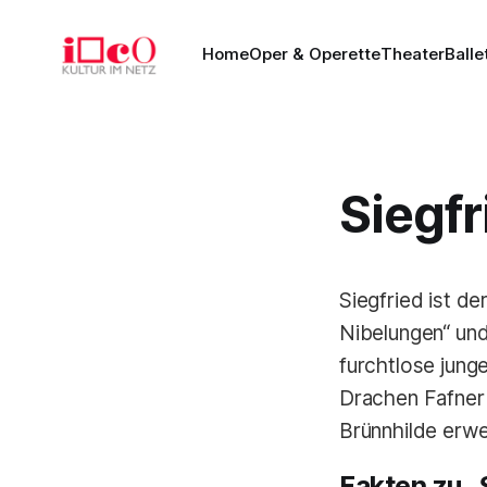
Home
Oper & Operette
Theater
Balle
Siegfr
Siegfried ist d
Nibelungen“ und
furchtlose jung
Drachen Fafner 
Brünnhilde erwe
Fakten zu „