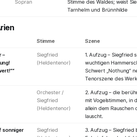
Sopran
Stimme des Waldes; weist Sie
Tarnhelm und Brünnhilde
rien
Stimme
Szene
 –
Siegfried
1. Aufzug – Siegfried
ung!
(Heldentenor)
wuchtigen Hammersc
ert!““
Schwert „Nothung“ ne
Tenorszene des Werk
Orchester /
2. Aufzug – die berü
Siegfried
mit Vogelstimmen, in 
(Heldentenor)
allein dem Rauschen 
lauscht.
f sonniger
Siegfried
3. Aufzug – Siegfried 