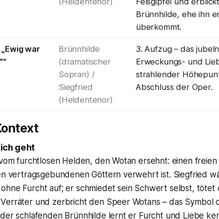
(Heldentenor)
Felsgipfel und erblick
Brünnhilde, ehe ihn e
überkommt.
 „Ewig war
Brünnhilde
3. Aufzug – das jubel
““
(dramatischer
Erweckungs- und Lie
Sopran) /
strahlender Höhepun
Siegfried
Abschluss der Oper.
(Heldentenor)
ontext
ich geht
t vom furchtlosen Helden, den Wotan ersehnt: einen freie
en vertragsgebundenen Göttern verwehrt ist. Siegfried wä
ohne Furcht auf; er schmiedet sein Schwert selbst, tötet
Verräter und zerbricht den Speer Wotans – das Symbol d
 der schlafenden Brünnhilde lernt er Furcht und Liebe ke