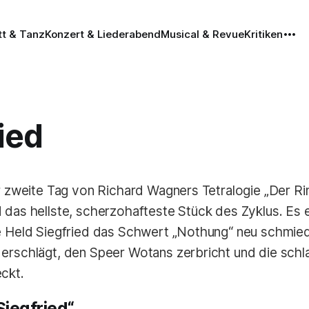
tt & Tanz
Konzert & Liederabend
Musical & Revue
Kritiken
ied
er zweite Tag von Richard Wagners Tetralogie „Der R
 das hellste, scherzohafteste Stück des Zyklus. Es e
e Held Siegfried das Schwert „Nothung“ neu schmie
erschlägt, den Speer Wotans zerbricht und die sch
ckt.
Siegfried“