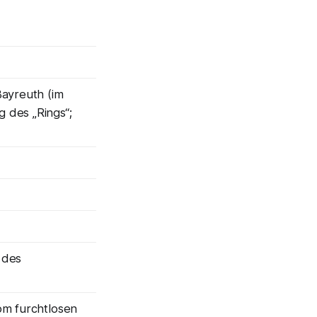
Bayreuth (im
 des „Rings“;
 des
om furchtlosen