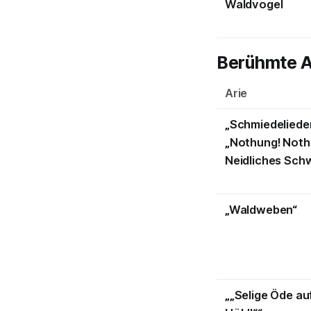
Waldvogel
Berühmte A
Arie
„Schmiedelieder
„Nothung! Noth
Neidliches Schw
„Waldweben“
„„Selige Öde au