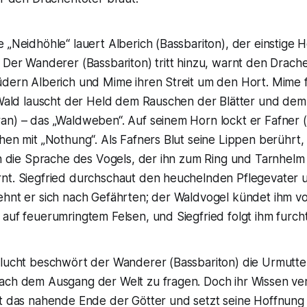
 „Neidhöhle“ lauert Alberich (Bassbariton), der einstige H
 Der Wanderer (Bassbariton) tritt hinzu, warnt den Drach
üdern Alberich und Mime ihren Streit um den Hort. Mime f
m Wald lauscht der Held dem Rauschen der Blätter und de
an) – das „Waldweben“. Auf seinem Horn lockt er Fafner 
hen mit „Nothung“. Als Fafners Blut seine Lippen berührt,
ch die Sprache des Vogels, der ihn zum Ring und Tarnhelm
nt. Siegfried durchschaut den heuchelnden Pflegevater u
ehnt er sich nach Gefährten; der Waldvogel kündet ihm vo
auf feuerumringtem Felsen, und Siegfried folgt ihm furcht
hlucht beschwört der Wanderer (Bassbariton) die Urmutter
ach dem Ausgang der Welt zu fragen. Doch ihr Wissen ve
rt das nahende Ende der Götter und setzt seine Hoffnung 