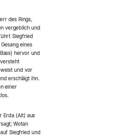
err des Rings,
en vergeblich und
ührt Siegfried
m Gesang eines
(Bass) hervor und
 versteht
 weist und vor
nd erschlägt ihn.
n einer
los.
 Erda (Alt) aus
rsagt; Wotan
auf Siegfried und