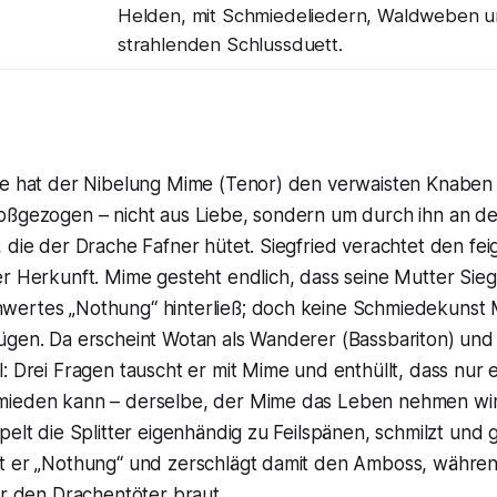
Helden, mit Schmiedeliedern, Waldweben 
strahlenden Schlussduett.
le hat der Nibelung Mime (Tenor) den verwaisten Knaben 
oßgezogen – nicht aus Liebe, sondern um durch ihn an d
, die der Drache Fafner hütet. Siegfried verachtet den f
r Herkunft. Mime gesteht endlich, dass seine Mutter Sieg
ertes „Nothung“ hinterließ; doch keine Schmiedekunst
gen. Da erscheint Wotan als Wanderer (Bassbariton) und s
: Drei Fragen tauscht er mit Mime und enthüllt, dass nur e
ieden kann – derselbe, der Mime das Leben nehmen wird
pelt die Splitter eigenhändig zu Feilspänen, schmilzt und g
t er „Nothung“ und zerschlägt damit den Amboss, währe
ür den Drachentöter braut.