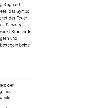
. Siegfried
peer, das Symbol
eitet das Feuer
des Panzers
rweckt Brünnhilde
Zögern und
d besiegeln beide
es; der
g“ neu
rweckt