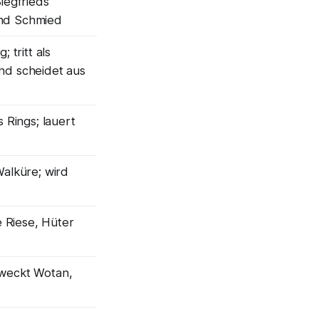
iegfrieds
nd Schmied
 tritt als
nd scheidet aus
 Rings; lauert
Walküre; wird
Riese, Hüter
 weckt Wotan,