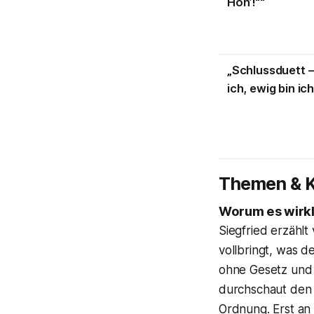
Höh’!““
„Schlussduett –
ich, ewig bin ich
Themen & K
Worum es wirkl
Siegfried erzähl
vollbringt, was d
ohne Gesetz und 
durchschaut den 
Ordnung. Erst an