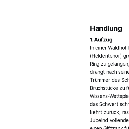
Handlung
1. Aufzug
In einer Waldhöh
(Heldentenor) gr
Ring zu gelangen
drängt nach seine
Trümmer des Schw
Bruchstücke zu fü
Wissens-Wettspiel
das Schwert schm
kehrt zurück, ras
Jubelnd vollende
einen Gifttrank f