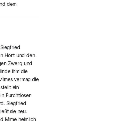
und dem
Siegfried
en Hort und den
eigen Zwerg und
linde ihm die
 Mimes vermag die
tellt ein
in Furchtloser
. Siegfried
ießt sie neu.
nd Mime heimlich