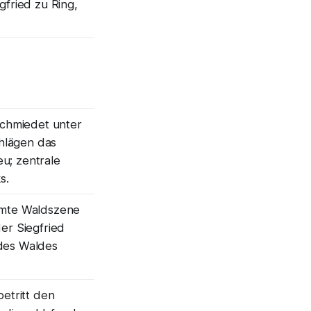
gfried zu Ring,
 schmiedet unter
hlägen das
u; zentrale
s.
hmte Waldszene
der Siegfried
des Waldes
betritt den