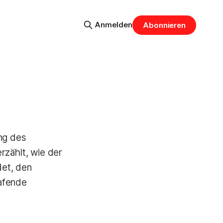
Anmelden
Abonnieren
ing des
rzählt, wie der
det, den
lafende