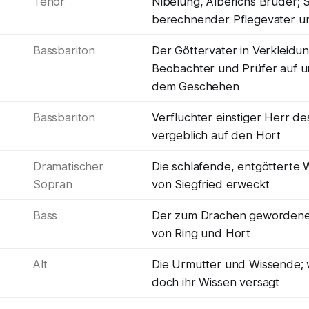
Tenor
Nibelung, Alberichs Bruder; S
berechnender Pflegevater u
Bassbariton
Der Göttervater in Verkleidung;
Beobachter und Prüfer auf u
dem Geschehen
Bassbariton
Verfluchter einstiger Herr des
vergeblich auf den Hort
Dramatischer
Die schlafende, entgötterte 
Sopran
von Siegfried erweckt
Bass
Der zum Drachen gewordene 
von Ring und Hort
Alt
Die Urmutter und Wissende;
doch ihr Wissen versagt