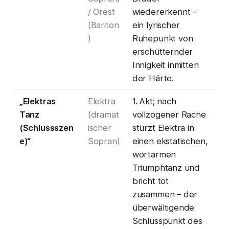
/ Orest
wiedererkennt –
(Bariton
ein lyrischer
)
Ruhepunkt von
erschütternder
Innigkeit inmitten
der Härte.
„Elektras
Elektra
1. Akt; nach
Tanz
(dramat
vollzogener Rache
(Schlussszen
ischer
stürzt Elektra in
e)“
Sopran)
einen ekstatischen,
wortarmen
Triumphtanz und
bricht tot
zusammen – der
überwältigende
Schlusspunkt des