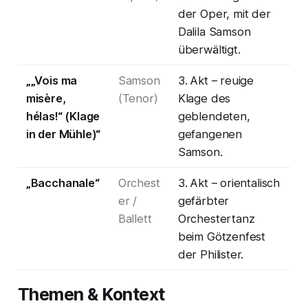
der Oper, mit der
Dalila Samson
überwältigt.
„„Vois ma
Samson
3. Akt – reuige
misère,
(Tenor)
Klage des
hélas!“ (Klage
geblendeten,
in der Mühle)“
gefangenen
Samson.
„Bacchanale“
Orchest
3. Akt – orientalisch
er /
gefärbter
Ballett
Orchestertanz
beim Götzenfest
der Philister.
Themen & Kontext