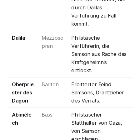
durch Dalilas
Verführung zu Fall
kommt.
Dalila
Mezzoso
Philistäische
pran
Verführerin, die
Samson aus Rache das
Kraftgeheimnis
entlockt.
Oberprie
Bariton
Erbitterter Feind
ster des
Samsons, Drahtzieher
Dagon
des Verrats.
Abiméle
Bass
Philistäischer
ch
Statthalter von Gaza,
von Samson
erschlagen.