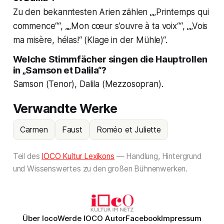
Zu den bekanntesten Arien zählen „„Printemps qui
commence““, „„Mon cœur s'ouvre à ta voix““, „„Vois
ma misère, hélas!“ (Klage in der Mühle)“.
Welche Stimmfächer singen die Hauptrollen
in „Samson et Dalila“?
Samson (Tenor), Dalila (Mezzosopran).
Verwandte Werke
Carmen
Faust
Roméo et Juliette
Teil des
IOCO Kultur Lexikons
— Handlung, Hintergrund
und Wissenswertes zu den großen Bühnenwerken.
Über Ioco
Werde IOCO Autor
Facebook
Impressum