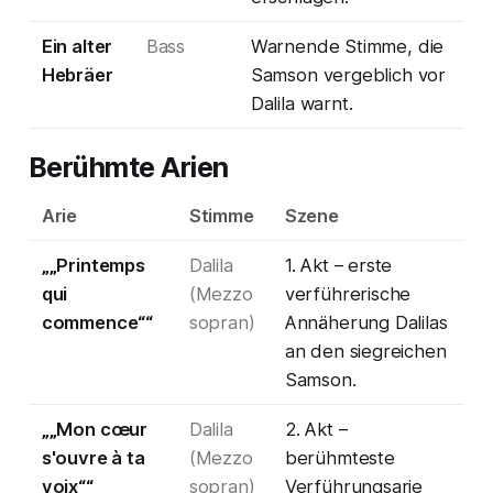
Ein alter
Bass
Warnende Stimme, die
Hebräer
Samson vergeblich vor
Dalila warnt.
Berühmte Arien
Arie
Stimme
Szene
„„Printemps
Dalila
1. Akt – erste
qui
(Mezzo
verführerische
commence““
sopran)
Annäherung Dalilas
an den siegreichen
Samson.
„„Mon cœur
Dalila
2. Akt –
s'ouvre à ta
(Mezzo
berühmteste
voix““
sopran)
Verführungsarie