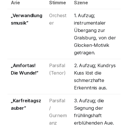
Arie
Stimme
Szene
„Verwandlung
Orchest
1. Aufzug;
smusik“
er
instrumentaler
Übergang zur
Gralsburg, von der
Glocken-Motivik
getragen.
„Amfortas!
Parsifal
2. Aufzug; Kundrys
Die Wunde!“
(Tenor)
Kuss löst die
schmerzhafte
Erkenntnis aus.
„Karfreitagsz
Parsifal
3. Aufzug; die
auber“
/
Segnung der
Gurnem
frühlingshaft
anz
erblühenden Aue.