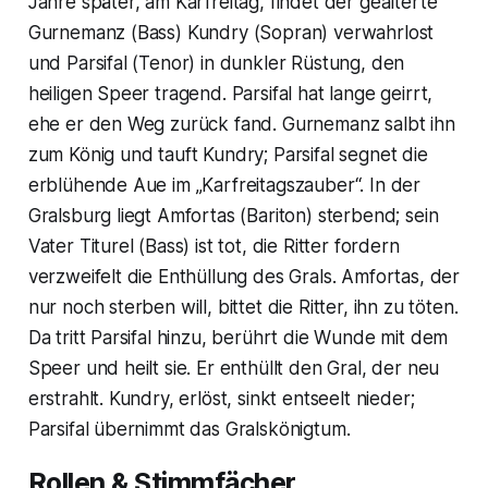
Jahre später, am Karfreitag, findet der gealterte
Gurnemanz (Bass) Kundry (Sopran) verwahrlost
und Parsifal (Tenor) in dunkler Rüstung, den
heiligen Speer tragend. Parsifal hat lange geirrt,
ehe er den Weg zurück fand. Gurnemanz salbt ihn
zum König und tauft Kundry; Parsifal segnet die
erblühende Aue im „Karfreitagszauber“. In der
Gralsburg liegt Amfortas (Bariton) sterbend; sein
Vater Titurel (Bass) ist tot, die Ritter fordern
verzweifelt die Enthüllung des Grals. Amfortas, der
nur noch sterben will, bittet die Ritter, ihn zu töten.
Da tritt Parsifal hinzu, berührt die Wunde mit dem
Speer und heilt sie. Er enthüllt den Gral, der neu
erstrahlt. Kundry, erlöst, sinkt entseelt nieder;
Parsifal übernimmt das Gralskönigtum.
Rollen & Stimmfächer