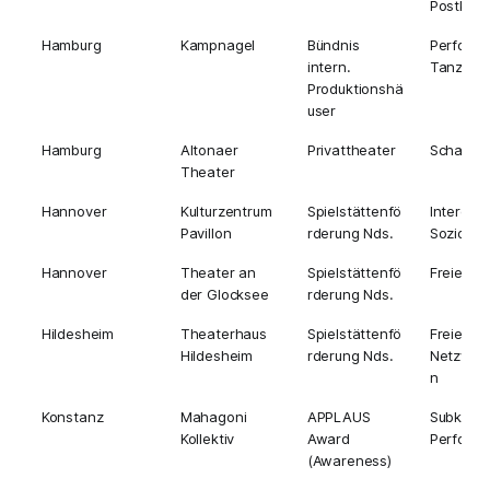
Postkolo
Hamburg
Kampnagel
Bündnis
Perform
intern.
Tanz
Produktionshä
user
Hamburg
Altonaer
Privattheater
Schauspi
Theater
Hannover
Kulturzentrum
Spielstättenfö
Interdiszi
Pavillon
rderung Nds.
Soziokult
Hannover
Theater an
Spielstättenfö
Freies T
der Glocksee
rderung Nds.
Hildesheim
Theaterhaus
Spielstättenfö
Freies T
Hildesheim
rderung Nds.
Netzwer
n
Konstanz
Mahagoni
APPLAUS
Subkultur
Kollektiv
Award
Perform
(Awareness)