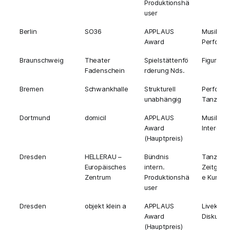
Produktionshä
user
Berlin
SO36
APPLAUS
Musik,
Award
Perform
Braunschweig
Theater
Spielstättenfö
Figurent
Fadenschein
rderung Nds.
Bremen
Schwankhalle
Strukturell
Perform
unabhängig
Tanz
Dortmund
domicil
APPLAUS
Musik,
Award
Interdisz
(Hauptpreis)
Dresden
HELLERAU –
Bündnis
Tanz,
Europäisches
intern.
Zeitgenö
Zentrum
Produktionshä
e Kunst
user
Dresden
objekt klein a
APPLAUS
Livekultur
Award
Diskurs
(Hauptpreis)