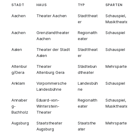
STADT
HAUS
TYP
SPARTEN
Aachen
Theater Aachen
Stadttheat
Schauspiel,
er
Musiktheater
Aachen
Grenzlandtheater
Regionalth
Schauspiel
Aachen
eater
Aalen
Theater der Stadt
Stadttheat
Schauspiel
Aalen
er
Altenbur
Theater
Städtebun
Mehrsparten
g/Gera
Altenburg Gera
dtheater
Anklam
Vorpommersche
Landesbüh
Schauspiel
Landesbühne
ne
Annaber
Eduard-von-
Regionalth
Schauspiel,
g-
Winterstein-
eater
Musiktheater
Buchholz
Theater
Augsburg
Staatstheater
Staatsthe
Mehrsparten
Augsburg
ater