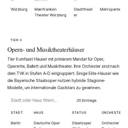
Würzburg
Mainfranken
Stadttheat
Mehrsparten
Theater Würzburg
er
TIER II
Opern- und Musiktheaterhäuser
Tier II umfasst Häuser mit primärem Mandat für Oper,
Operette, Ballett und Musiktheater. Ihre Orchester sind nach
dem
TVK
in Stufen A–D eingruppiert. Einige Elite-Häuser wie
die Bayerische Staatsoper nutzen hybride
Stagione-
Modelle
, um internationale Gaststars zu gewinnen.
35 Einträge
STADT
HAUS
STATUS
ORCHESTER (T
Berlin
Deutsche Oper
Staatsoper
Orchester der