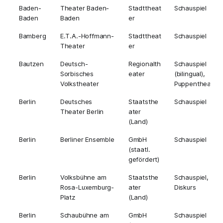
Baden-
Theater Baden-
Stadttheat
Schauspiel
Baden
Baden
er
Bamberg
E.T.A.-Hoffmann-
Stadttheat
Schauspiel
Theater
er
Bautzen
Deutsch-
Regionalth
Schauspiel
Sorbisches
eater
(bilingual),
Volkstheater
Puppentheater
Berlin
Deutsches
Staatsthe
Schauspiel
Theater Berlin
ater
(Land)
Berlin
Berliner Ensemble
GmbH
Schauspiel
(staatl.
gefördert)
Berlin
Volksbühne am
Staatsthe
Schauspiel,
Rosa-Luxemburg-
ater
Diskurs
Platz
(Land)
Berlin
Schaubühne am
GmbH
Schauspiel