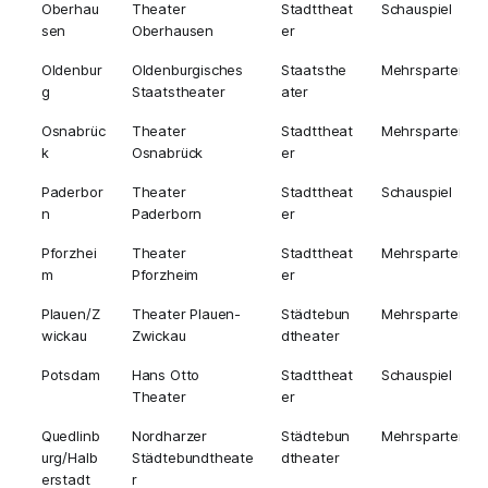
Oberhau
Theater
Stadttheat
Schauspiel
sen
Oberhausen
er
Oldenbur
Oldenburgisches
Staatsthe
Mehrsparten
g
Staatstheater
ater
Osnabrüc
Theater
Stadttheat
Mehrsparten
k
Osnabrück
er
Paderbor
Theater
Stadttheat
Schauspiel
n
Paderborn
er
Pforzhei
Theater
Stadttheat
Mehrsparten
m
Pforzheim
er
Plauen/Z
Theater Plauen-
Städtebun
Mehrsparten
wickau
Zwickau
dtheater
Potsdam
Hans Otto
Stadttheat
Schauspiel
Theater
er
Quedlinb
Nordharzer
Städtebun
Mehrsparten
urg/Halb
Städtebundtheate
dtheater
erstadt
r