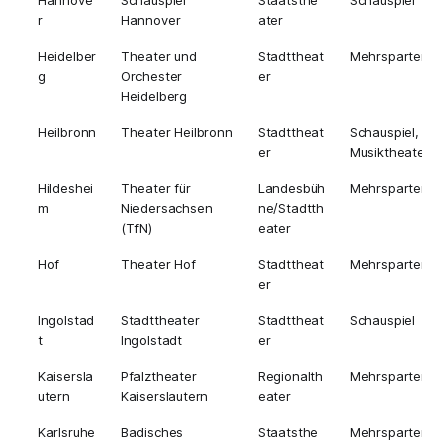
Hannove
Schauspiel
Staatsthe
Schauspiel
r
Hannover
ater
Heidelber
Theater und
Stadttheat
Mehrsparten
g
Orchester
er
Heidelberg
Heilbronn
Theater Heilbronn
Stadttheat
Schauspiel,
er
Musiktheater
Hildeshei
Theater für
Landesbüh
Mehrsparten
m
Niedersachsen
ne/Stadtth
(TfN)
eater
Hof
Theater Hof
Stadttheat
Mehrsparten
er
Ingolstad
Stadttheater
Stadttheat
Schauspiel
t
Ingolstadt
er
Kaisersla
Pfalztheater
Regionalth
Mehrsparten
utern
Kaiserslautern
eater
Karlsruhe
Badisches
Staatsthe
Mehrsparten