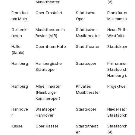
Musiktheater
(A)
Frankfurt
Oper Frankfurt
Städtische
Frankfurter Op
am Main
Oper
Museumsorches
Gelsenki
Musiktheater im
Städtisches
Neue Philharm
rchen
Revier (MiR)
Musiktheater
Westfalen
Halle
Opernhaus Halle
Stadttheater
Staatskapelle H
(Saale)
Hamburg
Hamburgische
Staatsoper
Philharmonisc
Staatsoper
Staatsorchest
Hamburg (A)
Hamburg
Allee Theater
Privates
Projektweise
(Hamburger
Musiktheater
Kammeroper)
Hannove
Staatsoper
Staatsoper
Niedersächsis
r
Hannover
Staatsorcheste
Kassel
Oper Kassel
Staatstheat
Staatsorcheste
er
(A)