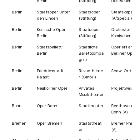
Berlin
(Stiftung)
Deutschen Ope
Berlin
Staatsoper Unter
Staatsoper
Staatskapelle B
den Linden
(Stiftung)
(A/Special)
Berlin
Komische Oper
Staatsoper
Orchester der
Berlin
(Stiftung)
Komischen Ope
Berlin
Staatsballett
Staatliche
Operiert an all
Berlin
Ballettcompa
Berliner Opern
gnie
Berlin
Friedrichstadt-
Revuetheate
Show-Orchest
Palast
r (GmbH)
Berlin
Neuköllner Oper
Privates
Projektweise
Musiktheater
Bonn
Oper Bonn
Stadttheater
Beethoven Orc
Bonn (A)
Bremen
Oper Bremen
Staatstheat
Bremer Philhar
er
(A)