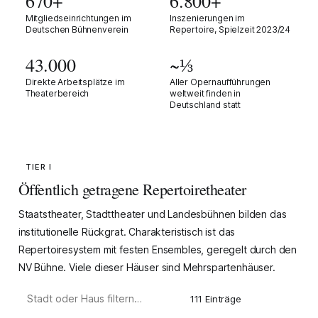
670+
6.800+
Mitgliedseinrichtungen im
Inszenierungen im
Deutschen Bühnenverein
Repertoire, Spielzeit 2023/24
43.000
~⅓
Direkte Arbeitsplätze im
Aller Opernaufführungen
Theaterbereich
weltweit finden in
Deutschland statt
TIER I
Öffentlich getragene Repertoiretheater
Staatstheater
,
Stadttheater
und
Landesbühnen
bilden das
institutionelle Rückgrat. Charakteristisch ist das
Repertoiresystem
mit festen Ensembles, geregelt durch den
NV Bühne
. Viele dieser Häuser sind
Mehrspartenhäuser
.
111 Einträge