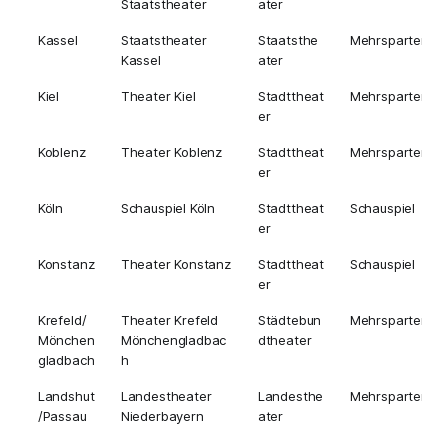
Staatstheater
ater
Kassel
Staatstheater
Staatsthe
Mehrsparten
Kassel
ater
Kiel
Theater Kiel
Stadttheat
Mehrsparten
er
Koblenz
Theater Koblenz
Stadttheat
Mehrsparten
er
Köln
Schauspiel Köln
Stadttheat
Schauspiel
er
Konstanz
Theater Konstanz
Stadttheat
Schauspiel
er
Krefeld/
Theater Krefeld
Städtebun
Mehrsparten
Mönchen
Mönchengladbac
dtheater
gladbach
h
Landshut
Landestheater
Landesthe
Mehrsparten
/Passau
Niederbayern
ater