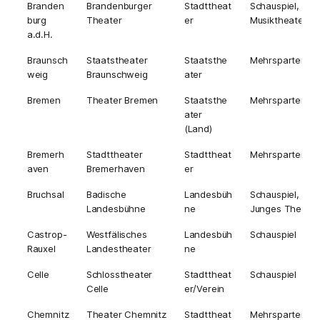
Branden
Brandenburger
Stadttheat
Schauspiel,
burg
Theater
er
Musiktheater
a.d.H.
Braunsch
Staatstheater
Staatsthe
Mehrsparten
weig
Braunschweig
ater
Bremen
Theater Bremen
Staatsthe
Mehrsparten
ater
(Land)
Bremerh
Stadttheater
Stadttheat
Mehrsparten
aven
Bremerhaven
er
Bruchsal
Badische
Landesbüh
Schauspiel,
Landesbühne
ne
Junges Theater
Castrop-
Westfälisches
Landesbüh
Schauspiel
Rauxel
Landestheater
ne
Celle
Schlosstheater
Stadttheat
Schauspiel
Celle
er/Verein
Chemnitz
Theater Chemnitz
Stadttheat
Mehrsparten