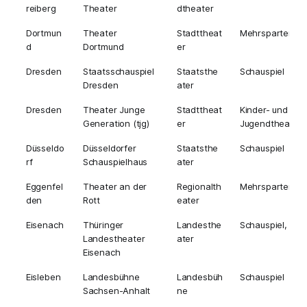
reiberg
Theater
dtheater
Dortmun
Theater
Stadttheat
Mehrsparten
d
Dortmund
er
Dresden
Staatsschauspiel
Staatsthe
Schauspiel
Dresden
ater
Dresden
Theater Junge
Stadttheat
Kinder- und
Generation (tjg)
er
Jugendtheater
Düsseldo
Düsseldorfer
Staatsthe
Schauspiel
rf
Schauspielhaus
ater
Eggenfel
Theater an der
Regionalth
Mehrsparten
den
Rott
eater
Eisenach
Thüringer
Landesthe
Schauspiel, Tan
Landestheater
ater
Eisenach
Eisleben
Landesbühne
Landesbüh
Schauspiel
Sachsen-Anhalt
ne