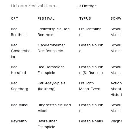
13 Einträge
ORT
FESTIVAL
TYPUS
SCHWERP
Bad
Freilichtspiele Bad
Freilichtbühn
Schauspiel
Bentheim
Bentheim
e
Musical
Bad
Gandersheimer
Festspielbühn
Schauspiel
Gandershe
Domfestspiele
e
Musical
im
Bad
Bad Hersfelder
Festspielbühn
Schauspiel
Hersfeld
Festspiele
e (Stiftsruine)
Musical
Bad
Karl-May-Spiele
Freilicht-
Action,
Segeberg
(Kalkberg)
Mega-Event
Abenteuer
Historie
Bad Vilbel
Burgfestspiele Bad
Festspielbühn
Schauspiel
Vilbel
e
Musical
Bayreuth
Bayreuther
Festspielhaus
Wagner-O
Festspiele