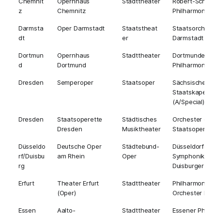
Chemnit
Opernhaus
Stadttheater
Robert-Schum
z
Chemnitz
Philharmonie (
Darmsta
Oper Darmstadt
Staatstheat
Staatsorchest
dt
er
Darmstadt (A)
Dortmun
Opernhaus
Stadttheater
Dortmunder
d
Dortmund
Philharmoniker
Dresden
Semperoper
Staatsoper
Sächsische
Staatskapelle
(A/Special)
Dresden
Staatsoperette
Städtisches
Orchester der
Dresden
Musiktheater
Staatsoperett
Düsseldo
Deutsche Oper
Städtebund-
Düsseldorfer
rf/Duisbu
am Rhein
Oper
Symphoniker /
rg
Duisburger Phil
Erfurt
Theater Erfurt
Stadttheater
Philharmonisc
(Oper)
Orchester Erfur
Essen
Aalto-
Stadttheater
Essener Philha