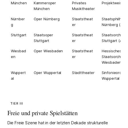
München
Kammeroper
Privates
Projektweise
München
Musiktheater
Nürnber
Oper Nürnberg
Staatstheat
Staatsphilhar
g
er
Nürnberg (A)
Stuttgart
Staatsoper
Staatstheat
Staatsorchest
Stuttgart
er
Stuttgart (A)
Wiesbad
Oper Wiesbaden
Staatstheat
Hessisches
en
er
Staatsorchest
Wiesbaden (A)
Wuppert
Oper Wuppertal
Stadttheater
Sinfonieorches
al
Wuppertal (A)
TIER III
Freie und private Spielstätten
Die
Freie Szene
hat in der letzten Dekade strukturelle