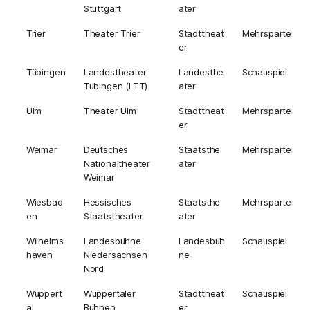
Stuttgart
ater
Trier
Theater Trier
Stadttheat
Mehrsparten
er
Tübingen
Landestheater
Landesthe
Schauspiel
Tübingen (LTT)
ater
Ulm
Theater Ulm
Stadttheat
Mehrsparten
er
Weimar
Deutsches
Staatsthe
Mehrsparten
Nationaltheater
ater
Weimar
Wiesbad
Hessisches
Staatsthe
Mehrsparten
en
Staatstheater
ater
Wilhelms
Landesbühne
Landesbüh
Schauspiel
haven
Niedersachsen
ne
Nord
Wuppert
Wuppertaler
Stadttheat
Schauspiel
al
Bühnen
er