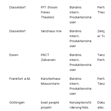
Düsseldorf
FFT (Forum
Bündnis
Perform
Freies
intern.
Theater
Theater)
Produktionshä
user
Düsseldorf
tanzhaus nrw
Bündnis
Zeitgenö
intern.
er Tanz
Produktionshä
user
Essen
PACT
Bündnis
Tanz,
Zollverein
intern.
Perform
Produktionshä
user
Frankfurt a.M.
Künstlerhaus
Bündnis
Perform
Mousonturm
intern.
Tanz
Produktionshä
user
Göttingen
boat people
Konzeptionsfö
Dokumen
projekt
rderung Nds.
ater,