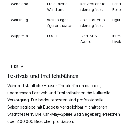
Wendland
Freie Bühne
Konzeptionsfö
Ländlich
Wendland
rderung Nds.
Bespielu
Wolfsburg
wolfsburger
Spielstättenfö
Figurent
figurentheater
rderung Nds.
Wuppertal
LOCH
APPLAUS
Interdiszi
Award
Livekuns
TIER IV
Festivals und Freilichtbühnen
Während staatliche Häuser Theaterferien machen,
übernehmen Festivals und Freilichtbühnen die kulturelle
Versorgung. Die bedeutendsten sind professionelle
Saisonbetriebe mit Budgets vergleichbar mit mittleren
Stadttheatern. Die Karl-May-Spiele Bad Segeberg erreichen
über 400.000 Besucher pro Saison.