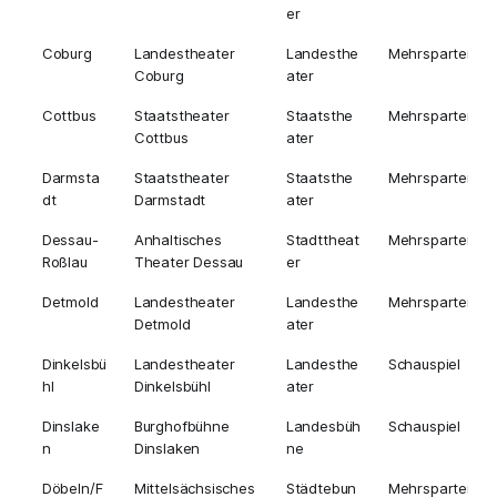
er
Coburg
Landestheater
Landesthe
Mehrsparten
Coburg
ater
Cottbus
Staatstheater
Staatsthe
Mehrsparten
Cottbus
ater
Darmsta
Staatstheater
Staatsthe
Mehrsparten
dt
Darmstadt
ater
Dessau-
Anhaltisches
Stadttheat
Mehrsparten
Roßlau
Theater Dessau
er
Detmold
Landestheater
Landesthe
Mehrsparten
Detmold
ater
Dinkelsbü
Landestheater
Landesthe
Schauspiel
hl
Dinkelsbühl
ater
Dinslake
Burghofbühne
Landesbüh
Schauspiel
n
Dinslaken
ne
Döbeln/F
Mittelsächsisches
Städtebun
Mehrsparten