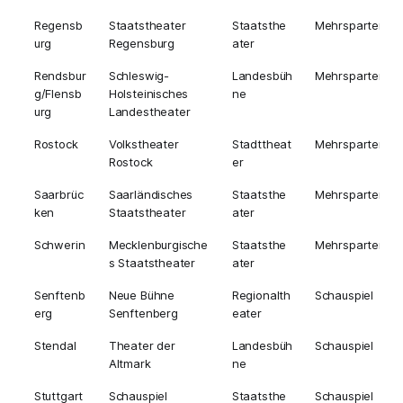
Regensb
Staatstheater
Staatsthe
Mehrsparten
urg
Regensburg
ater
Rendsbur
Schleswig-
Landesbüh
Mehrsparten
g/Flensb
Holsteinisches
ne
urg
Landestheater
Rostock
Volkstheater
Stadttheat
Mehrsparten
Rostock
er
Saarbrüc
Saarländisches
Staatsthe
Mehrsparten
ken
Staatstheater
ater
Schwerin
Mecklenburgische
Staatsthe
Mehrsparten
s Staatstheater
ater
Senftenb
Neue Bühne
Regionalth
Schauspiel
erg
Senftenberg
eater
Stendal
Theater der
Landesbüh
Schauspiel
Altmark
ne
Stuttgart
Schauspiel
Staatsthe
Schauspiel