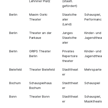
Lehniner Platz
(staatl.
gefördert)
Berlin
Maxim Gorki
Staatsthe
Schauspiel,
Theater
ater
Performance
(Land)
Berlin
Theater an der
Junges
Kinder- und
Parkaue
Staatsthe
Jugendtheater
ater
Berlin
GRIPS Theater
Privates
Kinder- und
Berlin
Repertoire
Jugendtheater
theater
Bielefeld
Theater Bielefeld
Stadttheat
Mehrsparten
er
Bochum
Schauspielhaus
Stadttheat
Schauspiel
Bochum
er
Bonn
Theater Bonn
Stadttheat
Schauspiel,
er
Musiktheater