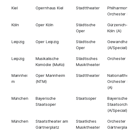
Kiel
Opernhaus Kiel
Stadttheater
Philharmonisc
Orchester Kiel 
Köln
Oper Köln
Städtische
Gürzenich-Orc
Oper
Köln (A)
Leipzig
Oper Leipzig
Städtische
Gewandhausor
Oper
(A/Special)
Leipzig
Musikalische
Städtisches
Orchester der
Komödie (MuKo)
Musiktheater
Mannhei
Oper Mannheim
Stadttheater
Nationaltheate
m
(NTM)
Orchester Ma
(A)
München
Bayerische
Staatsoper
Bayerisches
Staatsoper
Staatsorchest
(A/Special)
München
Staatstheater am
Staatliches
Orchester des
Gärtnerplatz
Musiktheater
Gärtnerplatzth