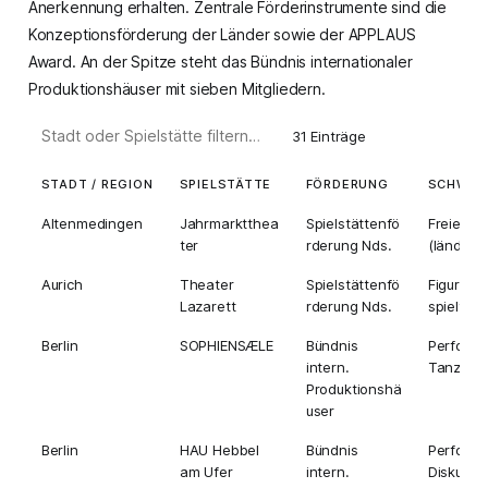
Anerkennung erhalten. Zentrale Förderinstrumente sind die
Konzeptionsförderung
der Länder sowie der
APPLAUS
Award
. An der Spitze steht das
Bündnis internationaler
Produktionshäuser
mit sieben Mitgliedern.
31 Einträge
STADT / REGION
SPIELSTÄTTE
FÖRDERUNG
SCHWER
Altenmedingen
Jahrmarktthea
Spielstättenfö
Freies T
ter
rderung Nds.
(ländlich
Aurich
Theater
Spielstättenfö
Figuren-
Lazarett
rderung Nds.
spielthe
Berlin
SOPHIENSÆLE
Bündnis
Perform
intern.
Tanz
Produktionshä
user
Berlin
HAU Hebbel
Bündnis
Perform
am Ufer
intern.
Diskurs