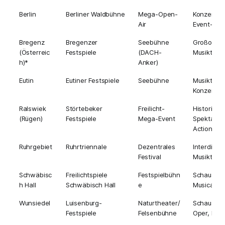
Berlin
Berliner Waldbühne
Mega-Open-
Konzerte,
Air
Event-The
Bregenz
Bregenzer
Seebühne
Großopern
(Österreic
Festspiele
(DACH-
Musikthea
h)*
Anker)
Eutin
Eutiner Festspiele
Seebühne
Musiktheat
Konzert
Ralswiek
Störtebeker
Freilicht-
Historien-
(Rügen)
Festspiele
Mega-Event
Spektakel
Action
Ruhrgebiet
Ruhrtriennale
Dezentrales
Interdiszip
Festival
Musikthea
Schwäbisc
Freilichtspiele
Festspielbühn
Schauspiel
h Hall
Schwäbisch Hall
e
Musical
Wunsiedel
Luisenburg-
Naturtheater/
Schauspiel
Festspiele
Felsenbühne
Oper, Musi