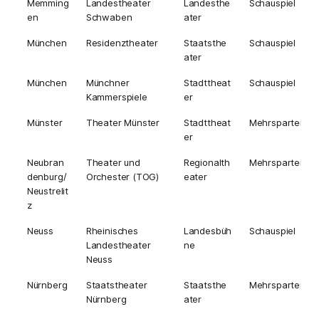
Memming
Landestheater
Landesthe
Schauspiel
en
Schwaben
ater
München
Residenztheater
Staatsthe
Schauspiel
ater
München
Münchner
Stadttheat
Schauspiel
Kammerspiele
er
Münster
Theater Münster
Stadttheat
Mehrsparten
er
Neubran
Theater und
Regionalth
Mehrsparten
denburg/
Orchester (TOG)
eater
Neustrelit
z
Neuss
Rheinisches
Landesbüh
Schauspiel
Landestheater
ne
Neuss
Nürnberg
Staatstheater
Staatsthe
Mehrsparten
Nürnberg
ater