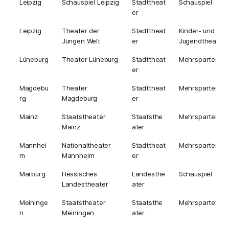
Leipzig
Schauspiel Leipzig
Stadttheat
Schauspiel
er
Leipzig
Theater der
Stadttheat
Kinder- und
Jungen Welt
er
Jugendtheater
Lüneburg
Theater Lüneburg
Stadttheat
Mehrsparten
er
Magdebu
Theater
Stadttheat
Mehrsparten
rg
Magdeburg
er
Mainz
Staatstheater
Staatsthe
Mehrsparten
Mainz
ater
Mannhei
Nationaltheater
Stadttheat
Mehrsparten
m
Mannheim
er
Marburg
Hessisches
Landesthe
Schauspiel
Landestheater
ater
Meininge
Staatstheater
Staatsthe
Mehrsparten
n
Meiningen
ater