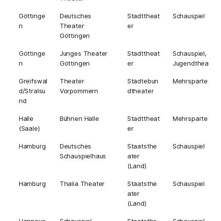
Göttinge
Deutsches
Stadttheat
Schauspiel
n
Theater
er
Göttingen
Göttinge
Junges Theater
Stadttheat
Schauspiel,
n
Göttingen
er
Jugendtheater
Greifswal
Theater
Städtebun
Mehrsparten
d/Stralsu
Vorpommern
dtheater
nd
Halle
Bühnen Halle
Stadttheat
Mehrsparten
(Saale)
er
Hamburg
Deutsches
Staatsthe
Schauspiel
Schauspielhaus
ater
(Land)
Hamburg
Thalia Theater
Staatsthe
Schauspiel
ater
(Land)