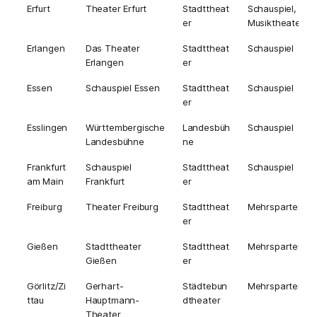
Erfurt
Theater Erfurt
Stadttheat
Schauspiel,
er
Musiktheater
Erlangen
Das Theater
Stadttheat
Schauspiel
Erlangen
er
Essen
Schauspiel Essen
Stadttheat
Schauspiel
er
Esslingen
Württembergische
Landesbüh
Schauspiel
Landesbühne
ne
Frankfurt
Schauspiel
Stadttheat
Schauspiel
am Main
Frankfurt
er
Freiburg
Theater Freiburg
Stadttheat
Mehrsparten
er
Gießen
Stadttheater
Stadttheat
Mehrsparten
Gießen
er
Görlitz/Zi
Gerhart-
Städtebun
Mehrsparten
ttau
Hauptmann-
dtheater
Theater