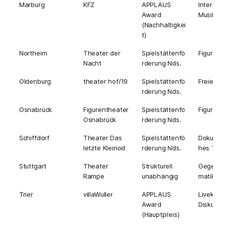
Marburg
KFZ
APPLAUS
Interdiszi
Award
Musik
(Nachhaltigkei
t)
Northeim
Theater der
Spielstättenfö
Figurent
Nacht
rderung Nds.
Oldenburg
theater hof/19
Spielstättenfö
Freies T
rderung Nds.
Osnabrück
Figurentheater
Spielstättenfö
Figurent
Osnabrück
rderung Nds.
Schiffdorf
Theater Das
Spielstättenfö
Dokumen
letzte Kleinod
rderung Nds.
hes The
Stuttgart
Theater
Strukturell
Gegenwa
Rampe
unabhängig
matik, Di
Trier
villaWuller
APPLAUS
Livekultur
Award
Diskurs
(Hauptpreis)