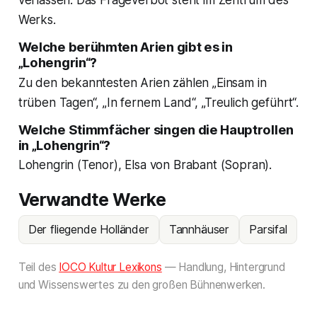
verlassen. Das Frageverbot steht im Zentrum des
Werks.
Welche berühmten Arien gibt es in
„Lohengrin“?
Zu den bekanntesten Arien zählen „Einsam in
trüben Tagen“, „In fernem Land“, „Treulich geführt“.
Welche Stimmfächer singen die Hauptrollen
in „Lohengrin“?
Lohengrin (Tenor), Elsa von Brabant (Sopran).
Verwandte Werke
Der fliegende Holländer
Tannhäuser
Parsifal
Teil des
IOCO Kultur Lexikons
— Handlung, Hintergrund
und Wissenswertes zu den großen Bühnenwerken.