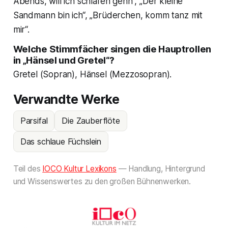
Abends, will ich schlafen gehn“, „Der kleine
Sandmann bin ich“, „Brüderchen, komm tanz mit
mir“.
Welche Stimmfächer singen die Hauptrollen
in „Hänsel und Gretel“?
Gretel (Sopran), Hänsel (Mezzosopran).
Verwandte Werke
Parsifal
Die Zauberflöte
Das schlaue Füchslein
Teil des
IOCO Kultur Lexikons
— Handlung, Hintergrund
und Wissenswertes zu den großen Bühnenwerken.