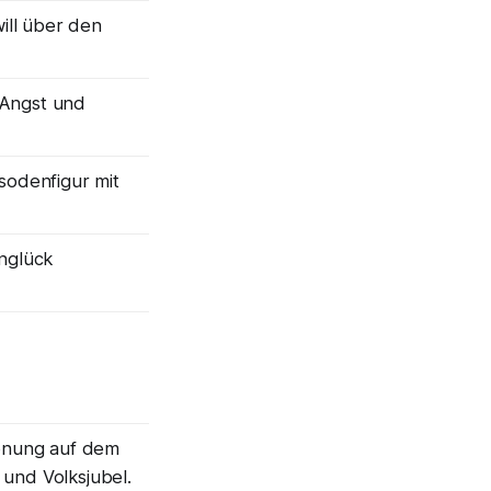
will über den
’ Angst und
sodenfigur mit
nglück
rönung auf dem
und Volksjubel.