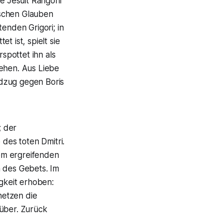
ge Jesuit Rangoni
ischen Glauben
enden Grigori; in
t ist, spielt sie
rspottet ihn als
iehen. Aus Liebe
ldzug gegen Boris
; der
des toten Dmitri.
nem ergreifenden
n des Gebets. Im
igkeit erhoben:
hetzen die
rüber. Zurück