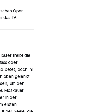
ischen Oper
n des 19.
oster treibt die
Bass oder
d betet, doch ihr
on oben gelenkt
assen, um den
des Moskauer
er in der
em ersten
uf der Seele, die