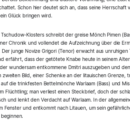
chattet. Schon hier deutet sich an, dass seine Herrschaft
kein Glück bringen wird.
s Tschudow-Klosters schreibt der greise Mönch Pimen (Bas
einer Chronik und vollendet die Aufzeichnung über die E
. Der junge Novize Grigori (Tenor) erwacht aus unruhigen
d erfährt, dass der getötete Knabe heute in seinem Alter 
ls der wundersam entkommene Dmitri auszugeben und de
zweiten Bild, einer Schenke an der litauischen Grenze, tr
 auf die trinkfesten Bettelmönche Warlaam (Bass) und Missa
 Flüchtling; man verliest einen Steckbrief, doch der schlau
alsch und lenkt den Verdacht auf Warlaam. In der allgemei
m Fenster und entkommt nach Litauen, um sein gefährliche
u beginnen.