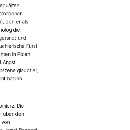
gequälten
rstorbenen
, den er als
nolog die
gersnot und
chlerische Fürst
nten in Polen
d Angst
nszene glaubt er,
ht hat ihn
omierz. Die
l über den
n von