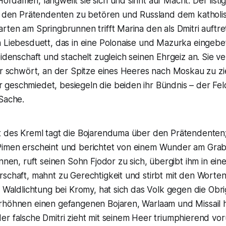
fdamen, langweilt sie sich und sinnt auf Macht. Der listi
e, den Prätendenten zu betören und Russland dem kathol
rten am Springbrunnen trifft Marina den als Dmitri auftret
 Liebesduett, das in eine Polonaise und Mazurka eingebette
eidenschaft und stachelt zugleich seinen Ehrgeiz an. Sie ve
ihr schwört, an der Spitze eines Heeres nach Moskau zu z
geschmiedet, besiegeln die beiden ihr Bündnis – der Fe
 Sache.
t des Kreml tagt die Bojarenduma über den Prätendenten
imen erscheint und berichtet von einem Wunder am Grab 
innen, ruft seinen Sohn Fjodor zu sich, übergibt ihm in ei
rschaft, mahnt zu Gerechtigkeit und stirbt mit den Worte
r Waldlichtung bei Kromy, hat sich das Volk gegen die Obr
rhöhnen einen gefangenen Bojaren, Warlaam und Missail 
er falsche Dmitri zieht mit seinem Heer triumphierend vo