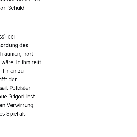
 von Schuld
s) bei
rmordung des
 Träumen, hört
wäre. In ihm reift
n Thron zu
ifft der
il. Polizisten
e Grigori liest
nen Verwirrung
s Spiel als