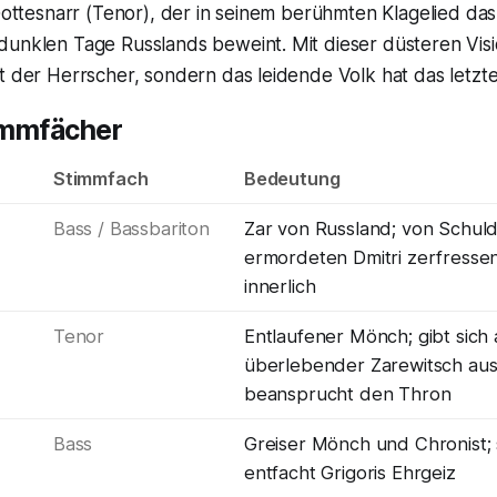
 Gottesnarr (Tenor), der in seinem berühmten Klagelied das
dunklen Tage Russlands beweint. Mit dieser düsteren Visi
t der Herrscher, sondern das leidende Volk hat das letzt
immfächer
Stimmfach
Bedeutung
Bass / Bassbariton
Zar von Russland; von Schul
ermordeten Dmitri zerfressen
innerlich
Tenor
Entlaufener Mönch; gibt sich 
überlebender Zarewitsch au
beansprucht den Thron
Bass
Greiser Mönch und Chronist; 
entfacht Grigoris Ehrgeiz