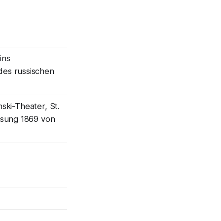
ins
des russischen
nski-Theater, St.
ssung 1869 von