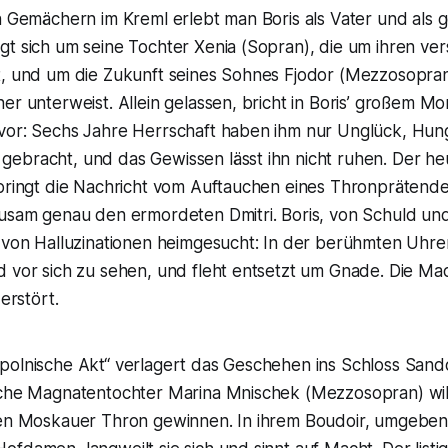
n Gemächern im Kreml erlebt man Boris als Vater und als 
gt sich um seine Tochter Xenia (Sopran), die um ihren ve
t, und um die Zukunft seines Sohnes Fjodor (Mezzosopran)
er unterweist. Allein gelassen, bricht in Boris’ großem Mo
vor: Sechs Jahre Herrschaft haben ihm nur Unglück, Hun
ebracht, und das Gewissen lässt ihn nicht ruhen. Der heu
 bringt die Nachricht vom Auftauchen eines Thronprätende
ausam genau den ermordeten Dmitri. Boris, von Schuld un
d von Halluzinationen heimgesucht: In der berühmten Uhre
 vor sich zu sehen, und fleht entsetzt um Gnade. Die Mac
zerstört.
polnische Akt“ verlagert das Geschehen ins Schloss Sand
sche Magnatentochter Marina Mnischek (Mezzosopran) wil
den Moskauer Thron gewinnen. In ihrem Boudoir, umgebe