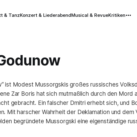
tt & Tanz
Konzert & Liederabend
Musical & Revue
Kritiken
 Godunow
“ ist Modest Mussorgskis großes russisches Volks
sene Zar Boris hat sich mutmaßlich durch den Mord 
cht gebracht. Ein falscher Dmitri erhebt sich, und Bo
n. Mit harscher Wahrheit der Deklamation und dem V
elden begründete Mussorgski eine eigenständige rus