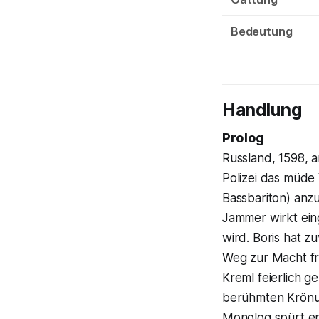
Bedeutung
Handlung
Prolog
Russland, 1598, a
Polizei das müde
Bassbariton) anz
Jammer wirkt ein
wird. Boris hat 
Weg zur Macht fr
Kreml feierlich g
berühmten Krönun
Monolog spürt er