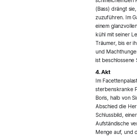
schmeichelnden Ho
(Bass) drängt si
zuzuführen. Im Ga
einem glanzvollen
kühl mit seiner L
Träumer, bis er 
und Machthunger 
ist beschlossene
4. Akt
Im Facettenpalas
sterbenskranke P
Boris, halb von S
Abschied die Her
Schlussbild, eine
Aufständische ve
Menge auf, und d