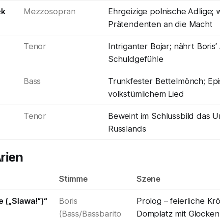
ek
Mezzosopran
Ehrgeizige polnische Adlige; 
Prätendenten an die Macht
Tenor
Intriganter Bojar; nährt Boris
Schuldgefühle
Bass
Trunkfester Bettelmönch; Epi
volkstümlichem Lied
Tenor
Beweint im Schlussbild das U
Russlands
rien
Stimme
Szene
 („Slawa!“)“
Boris
Prolog – feierliche K
(Bass/Bassbarito
Domplatz mit Glocken 