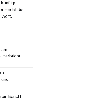
 künftige
on endet die
e Wort.
d am
, zerbricht
als
s und
sein Bericht