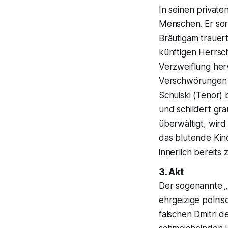
In seinen private
Menschen. Er sor
Bräutigam trauer
künftigen Herrsch
Verzweiflung her
Verschwörungen g
Schuiski (Tenor)
und schildert gr
überwältigt, wir
das blutende Kind
innerlich bereits 
3. Akt
Der sogenannte „
ehrgeizige polni
falschen Dmitri 