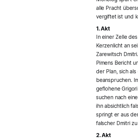
alle Pracht übers
vergiftet ist und 
1. Akt
In einer Zelle de
Kerzenlicht an s
Zarewitsch Dmitri
Pimens Bericht un
der Plan, sich a
beanspruchen. Im 
geflohene Grigori
suchen nach einem
ihn absichtlich f
springt er aus de
falscher Dmitri z
2. Akt