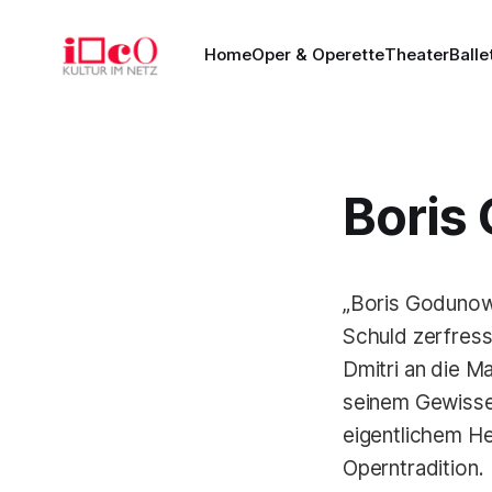
Home
Oper & Operette
Theater
Balle
Boris
„Boris Godunow
Schuld zerfres
Dmitri an die Ma
seinem Gewisse
eigentlichem H
Operntradition.