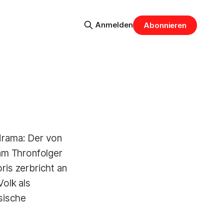
Anmelden
Abonnieren
drama: Der von
am Thronfolger
ris zerbricht an
olk als
sische