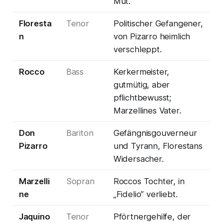
Mut.
Floresta
Tenor
Politischer Gefangener,
n
von Pizarro heimlich
verschleppt.
Rocco
Bass
Kerkermeister,
gutmütig, aber
pflichtbewusst;
Marzellines Vater.
Don
Bariton
Gefängnisgouverneur
Pizarro
und Tyrann, Florestans
Widersacher.
Marzelli
Sopran
Roccos Tochter, in
ne
„Fidelio” verliebt.
Jaquino
Tenor
Pförtnergehilfe, der