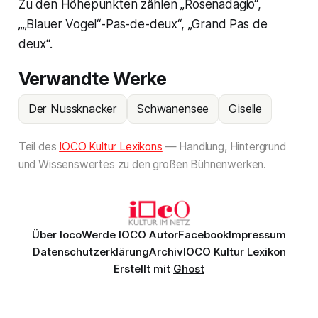
Zu den Höhepunkten zählen „Rosenadagio“,
„„Blauer Vogel“-Pas-de-deux“, „Grand Pas de
deux“.
Verwandte Werke
Der Nussknacker
Schwanensee
Giselle
Teil des
IOCO Kultur Lexikons
— Handlung, Hintergrund
und Wissenswertes zu den großen Bühnenwerken.
Über Ioco
Werde IOCO Autor
Facebook
Impressum
Datenschutzerklärung
Archiv
IOCO Kultur Lexikon
Erstellt mit
Ghost