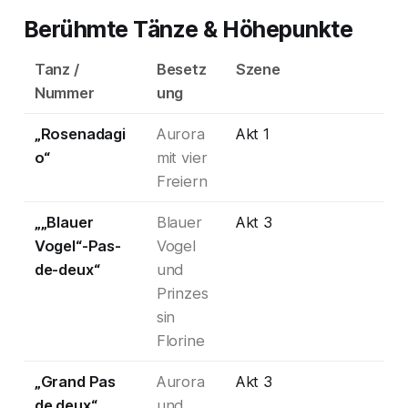
Berühmte Tänze & Höhepunkte
Tanz /
Besetz
Szene
Nummer
ung
„Rosenadagi
Aurora
Akt 1
o“
mit vier
Freiern
„„Blauer
Blauer
Akt 3
Vogel“-Pas-
Vogel
de-deux“
und
Prinzes
sin
Florine
„Grand Pas
Aurora
Akt 3
de deux“
und