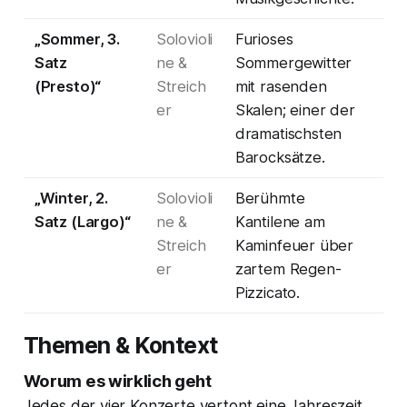
„Sommer, 3.
Solovioli
Furioses
Satz
ne &
Sommergewitter
(Presto)“
Streich
mit rasenden
er
Skalen; einer der
dramatischsten
Barocksätze.
„Winter, 2.
Solovioli
Berühmte
Satz (Largo)“
ne &
Kantilene am
Streich
Kaminfeuer über
er
zartem Regen-
Pizzicato.
Themen & Kontext
Worum es wirklich geht
Jedes der vier Konzerte vertont eine Jahreszeit