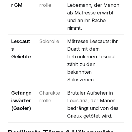
r GM
rrolle
Lebemann, der Manon
als Mätresse erwirbt
und an ihr Rache
nimmt.
Lescaut
Solorolle
Mätresse Lescauts; ihr
s
Duett mit dem
Geliebte
betrunkenen Lescaut
zählt zu den
bekannten
Soloszenen.
Gefängn
Charakte
Brutaler Aufseher in
iswärter
rrolle
Louisiana, der Manon
(Gaoler)
bedrängt und von des
Grieux getötet wird.