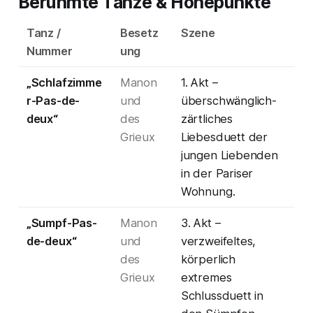
Berühmte Tänze & Höhepunkte
Tanz /
Besetz
Szene
Nummer
ung
„Schlafzimme
Manon
1. Akt –
r-Pas-de-
und
überschwänglich-
deux“
des
zärtliches
Grieux
Liebesduett der
jungen Liebenden
in der Pariser
Wohnung.
„Sumpf-Pas-
Manon
3. Akt –
de-deux“
und
verzweifeltes,
des
körperlich
Grieux
extremes
Schlussduett in