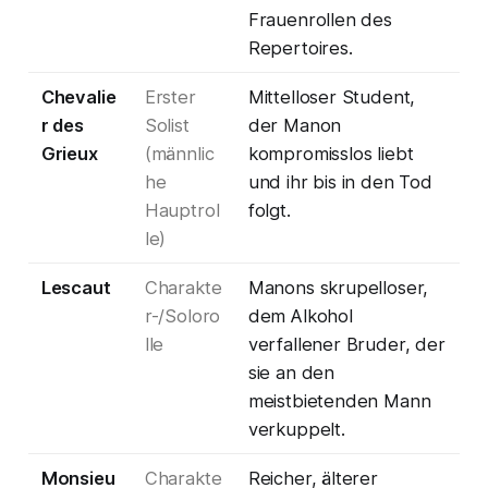
Frauenrollen des
Repertoires.
Chevalie
Erster
Mittelloser Student,
r des
Solist
der Manon
Grieux
(männlic
kompromisslos liebt
he
und ihr bis in den Tod
Hauptrol
folgt.
le)
Lescaut
Charakte
Manons skrupelloser,
r-/Soloro
dem Alkohol
lle
verfallener Bruder, der
sie an den
meistbietenden Mann
verkuppelt.
Monsieu
Charakte
Reicher, älterer