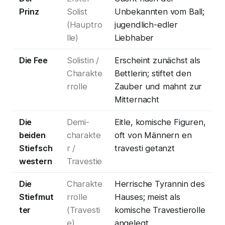
Prinz
Solist
Unbekannten vom Ball;
(Hauptro
jugendlich-edler
lle)
Liebhaber
Die Fee
Solistin /
Erscheint zunächst als
Charakte
Bettlerin; stiftet den
rrolle
Zauber und mahnt zur
Mitternacht
Die
Demi-
Eitle, komische Figuren,
beiden
charakte
oft von Männern en
Stiefsch
r /
travesti getanzt
western
Travestie
Die
Charakte
Herrische Tyrannin des
Stiefmut
rrolle
Hauses; meist als
ter
(Travesti
komische Travestierolle
e)
angelegt