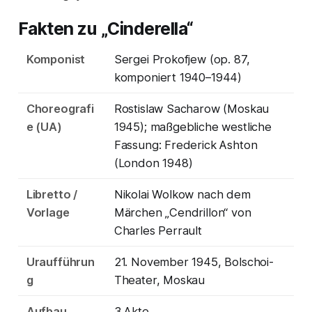
Fakten zu „Cinderella“
Komponist
Sergei Prokofjew (op. 87,
komponiert 1940–1944)
Choreografi
Rostislaw Sacharow (Moskau
e (UA)
1945); maßgebliche westliche
Fassung: Frederick Ashton
(London 1948)
Libretto /
Nikolai Wolkow nach dem
Vorlage
Märchen „Cendrillon“ von
Charles Perrault
Uraufführun
21. November 1945, Bolschoi-
g
Theater, Moskau
Aufbau
3 Akte