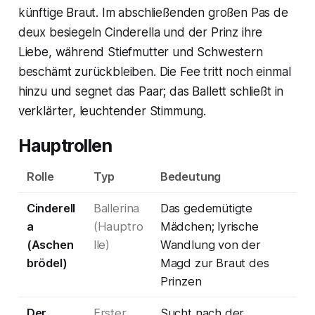
künftige Braut. Im abschließenden großen Pas de
deux besiegeln Cinderella und der Prinz ihre
Liebe, während Stiefmutter und Schwestern
beschämt zurückbleiben. Die Fee tritt noch einmal
hinzu und segnet das Paar; das Ballett schließt in
verklärter, leuchtender Stimmung.
Hauptrollen
Rolle
Typ
Bedeutung
Cinderell
Ballerina
Das gedemütigte
a
(Hauptro
Mädchen; lyrische
(Aschen
lle)
Wandlung von der
brödel)
Magd zur Braut des
Prinzen
Der
Erster
Sucht nach der