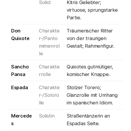
Solist
Kitris Geliebter;
virtuose, sprungstarke
Partie.
Don
Charakte
Träumerischer Ritter
Quixote
r-/Panto
von der traurigen
mimenrol
Gestalt; Rahmenfigur.
le
Sancho
Charakte
Quixotes gutmütiger,
Pansa
rrolle
komischer Knappe.
Espada
Charakte
Stolzer Torero;
r-/Soloro
Glanzrolle mit Umhang
lle
im spanischen Idiom.
Mercede
Solistin
Straßentänzerin an
s
Espadas Seite.