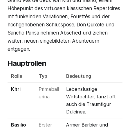
Grand Pas de deux von Kitri und Basilio, einem
Höhepunkt des virtuosen klassischen Repertoires
mit funkelnden Variationen, Fouettés und der
hochgehobenen Schlusspose. Don Quixote und
Sancho Pansa nehmen Abschied und ziehen
weiter, neuen eingebildeten Abenteuern
entgegen.
Hauptrollen
Rolle
Typ
Bedeutung
Kitri
Primaball
Lebenslustige
erina
Wirtstochter; tanzt oft
auch die Traumfigur
Dulcinea.
Basilio
Erster
Armer Barbier und