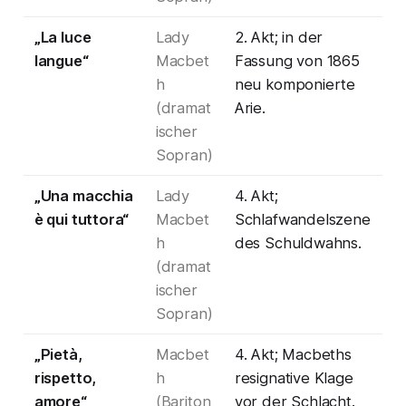
„La luce
Lady
2. Akt; in der
langue“
Macbet
Fassung von 1865
h
neu komponierte
(dramat
Arie.
ischer
Sopran)
„Una macchia
Lady
4. Akt;
è qui tuttora“
Macbet
Schlafwandelszene
h
des Schuldwahns.
(dramat
ischer
Sopran)
„Pietà,
Macbet
4. Akt; Macbeths
rispetto,
h
resignative Klage
amore“
(Bariton
vor der Schlacht.