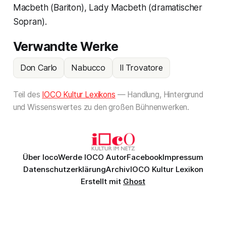
Macbeth (Bariton), Lady Macbeth (dramatischer
Sopran).
Verwandte Werke
Don Carlo
Nabucco
Il Trovatore
Teil des
IOCO Kultur Lexikons
— Handlung, Hintergrund
und Wissenswertes zu den großen Bühnenwerken.
Über Ioco
Werde IOCO Autor
Facebook
Impressum
Datenschutzerklärung
Archiv
IOCO Kultur Lexikon
Erstellt mit
Ghost