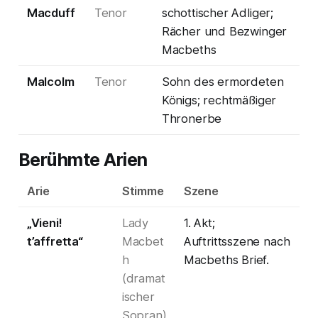
Macduff
Tenor
schottischer Adliger;
Rächer und Bezwinger
Macbeths
Malcolm
Tenor
Sohn des ermordeten
Königs; rechtmäßiger
Thronerbe
Berühmte Arien
Arie
Stimme
Szene
„Vieni!
Lady
1. Akt;
t’affretta“
Macbet
Auftrittsszene nach
h
Macbeths Brief.
(dramat
ischer
Sopran)