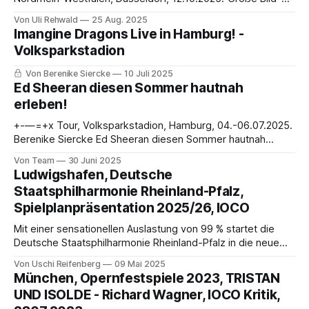
Formate mit starkem Bezug zum politischen Weltgeschehen
Von Uli Rehwald
25 Aug. 2025
Im Düsseldorfer K21 wird die bisher größte
Imangine Dragons Live in Hamburg! -
Überblicksausstellung der äthiopisch-amerikanischen
Volksparkstadion
Künstlerin Juli Mehretu (geb. 1970, Addis Abeba) in
Deutschland gezeigt. Sie gehört zu den bedeutendsten
Von Berenike Siercke
10 Juli 2025
Malerinnen der Gegenwart.
Ed Sheeran diesen Sommer hautnah
erleben!
+-—=+x Tour, Volksparkstadion, Hamburg, 04.-06.07.2025.
Berenike Siercke Ed Sheeran diesen Sommer hautnah
erleben! Alle Fans der Popmusik, spitzt jetzt bitte die Ohren!
Von Team
30 Juni 2025
Zwischen dem 04. und dem 06. Juli besucht uns der
Ludwigshafen, Deutsche
mehrfach ausgezeichnete englische Sanger und Songwriter
Staatsphilharmonie Rheinland-Pfalz,
Ed Sheeran in Hamburg. An diesem Wochenende
Spielplanpräsentation 2025/26, IOCO
verwandelt er
Mit einer sensationellen Auslastung von 99 % startet die
Deutsche Staatsphilharmonie Rheinland-Pfalz in die neue
Spielzeit.
Von Uschi Reifenberg
09 Mai 2025
München, Opernfestspiele 2023, TRISTAN
UND ISOLDE - Richard Wagner, IOCO Kritik,