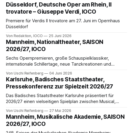
musikalischer Qualität im Mindener Stadttheater stattfinden.
Düsseldorf, Deutsche Oper am Rhein, Il
Am 11. September 2026 haben „Die Meistersinger von
trovatore – Giuseppe Verdi, IOCO
Nürnberg“ Premiere. Damit schließt sich ein Kreis, der 2002
mit „Der fliegende Holländer“ begann
Premiere für Verdis Il trovatore am 27. Juni im Opernhaus
Düsseldorf
Von Redaktion, IOCO
25 Juni 2026
Mannheim, Nationaltheater, SAISON
2026/27, IOCO
Sechs Opernpremieren, große Schauspielklassiker,
internationale Schillertage, neue Tanzkreationen und
vielfältiges Junges Theater: Das Nationaltheater Mannheim
Von Uschi Reifenberg
04 Juni 2026
präsentiert für 2026/27 ein abwechslungsreiches Programm
Karlsruhe, Badisches Staatstheater,
zwischen Verdi, Puccini, Uraufführungen, Innovation und
Pressekonferenz zur Spielzeit 2026/27
Tradition.
Das Badisches Staatstheater Karlsruhe präsentiert für
2026/27 einen vielseitigen Spielplan zwischen Musical,
Oper, Schauspiel, Ballett und Digitaltheater. Große Namen,
Von Uschi Reifenberg
27 Mai 2026
Uraufführungen und Kooperationen treffen auf Sparzwänge
Mannheim, Musikalische Akademie, SAISON
– künstlerische Vielfalt bleibt dennoch das zentrale
2026/27, IOCO
Versprechen.