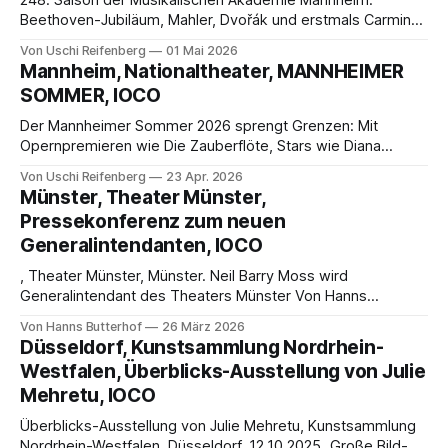
248. Saison der Musikalischen Akademie Mannheim:
Beethoven-Jubiläum, Mahler, Dvořák und erstmals Carmina
Burana. Mit Weltstars, starkem Publikumszuspruch und
Von Uschi Reifenberg
01 Mai 2026
wachsender Strahlkraft setzt Mannheim erneut ein
Mannheim, Nationaltheater, MANNHEIMER
kraftvolles Zeichen für die Zukunft sinfonischer Kultur.
SOMMER, IOCO
Der Mannheimer Sommer 2026 sprengt Grenzen: Mit
Opernpremieren wie Die Zauberflöte, Stars wie Diana
Damrau und ungewöhnlichen Spielorten wird Mannheim vom
Von Uschi Reifenberg
23 Apr. 2026
18.–28. Juni zur Bühne eines vielfältigen
Münster, Theater Münster,
Musiktheaterfestivals.
Pressekonferenz zum neuen
Generalintendanten, IOCO
, Theater Münster, Münster. Neil Barry Moss wird
Generalintendant des Theaters Münster Von Hanns
Butterhof MÜNSTER. Auf einer Pressekonferenz haben die
Von Hanns Butterhof
26 März 2026
Stadt Münster, vertreten durch Kulturdezernentin Cornelia
Düsseldorf, Kunstsammlung Nordrhein-
Wilkens, und das Theater Münster, vertreten durch den
Westfalen, Überblicks-Ausstellung von Julie
Kaufmännischen Direktor Dominik Baumann, die Wahl von
Mehretu, IOCO
Neil Barry Moss zum kommenden Generalintendanten des
Theaters Münster
Überblicks-Ausstellung von Julie Mehretu, Kunstsammlung
Nordrhein-Westfalen, Düsseldorf, 12.10.2025. Große Bild-