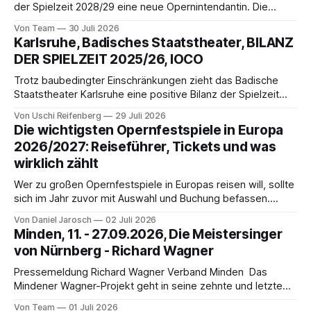
der Spielzeit 2028/29 eine neue Opernintendantin. Die
erfahrene Regisseurin und Theatermanagerin folgt auf
Von Team
30 Juli 2026
Albrecht Puhlmann und soll die erfolgreiche Entwicklung der
Karlsruhe, Badisches Staatstheater, BILANZ
Oper mit neuen künstlerischen Impulsen fortführen.
DER SPIELZEIT 2025/26, IOCO
Trotz baubedingter Einschränkungen zieht das Badische
Staatstheater Karlsruhe eine positive Bilanz der Spielzeit
2025/26: Rund 260.000 Besucher:innen, erfolgreiche
Von Uschi Reifenberg
29 Juli 2026
Premieren, starke Kooperationen und neue Netzwerke
Die wichtigsten Opernfestspiele in Europa
belegen die kulturelle Strahlkraft des Hauses in
2026/2027: Reiseführer, Tickets und was
herausfordernden Zeiten.
wirklich zählt
Wer zu großen Opernfestspiele in Europas reisen will, sollte
sich im Jahr zuvor mit Auswahl und Buchung befassen.
Spätbucher bekommen in Bayreuth oder Salzburg im
Von Daniel Jarosch
02 Juli 2026
Frühjahr nur noch Übriggebliebenes. Hier finden Sie
Minden, 11. - 27.09.2026, Die Meistersinger
Informationen führt durch zehn bedeutende
von Nürnberg - Richard Wagner
Opernfestspiele Europas – von den Bayreuther Festspielen
bis zu den Händel-Festspielen Karlsruhe – und
Pressemeldung Richard Wagner Verband Minden Das
Mindener Wagner-Projekt geht in seine zehnte und letzte
Runde. Wieder werden sechs Aufführungen von hoher
Von Team
01 Juli 2026