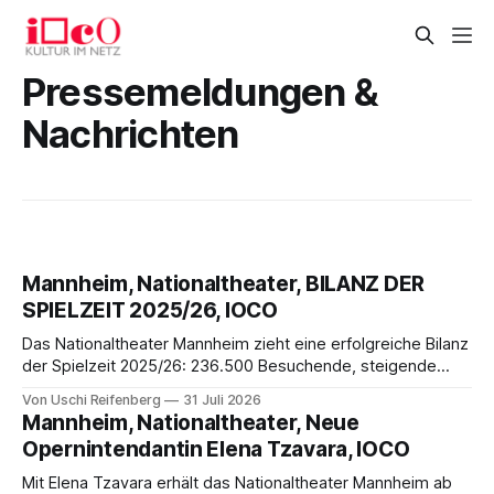
Pressemeldungen &
Nachrichten
Mannheim, Nationaltheater, BILANZ DER
SPIELZEIT 2025/26, IOCO
Das Nationaltheater Mannheim zieht eine erfolgreiche Bilanz
der Spielzeit 2025/26: 236.500 Besuchende, steigende
Abozahlen und starke Auslastung. Besonders Oper, Tanz
Von Uschi Reifenberg
31 Juli 2026
und das Festival „Mannheimer Sommer“ begeisterten mit
Mannheim, Nationaltheater, Neue
ausverkauften Vorstellungen und großem
Opernintendantin Elena Tzavara, IOCO
Publikumszuspruch.
Mit Elena Tzavara erhält das Nationaltheater Mannheim ab