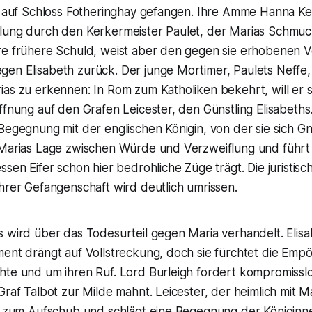
zt auf Schloss Fotheringhay gefangen. Ihre Amme Hanna K
lung durch den Kerkermeister Paulet, der Marias Schmuck
re frühere Schuld, weist aber den gegen sie erhobenen 
n Elisabeth zurück. Der junge Mortimer, Paulets Neffe, g
as zu erkennen: In Rom zum Katholiken bekehrt, will er s
ffnung auf den Grafen Leicester, den Günstling Elisabeths.
Begegnung mit der englischen Königin, von der sie sich Gn
 Marias Lage zwischen Würde und Verzweiflung und führt d
ssen Eifer schon hier bedrohliche Züge trägt. Die juristisc
hrer Gefangenschaft wird deutlich umrissen.
 wird über das Todesurteil gegen Maria verhandelt. Elisa
ment drängt auf Vollstreckung, doch sie fürchtet die Emp
hte und um ihren Ruf. Lord Burleigh fordert kompromissl
Graf Talbot zur Milde mahnt. Leicester, der heimlich mit M
ät zum Aufschub und schlägt eine Begegnung der Königinn