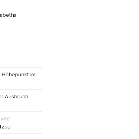
sabeths
r Höhepunkt im
er Ausbruch
 und
ufzug