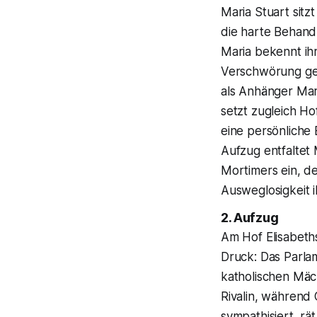
Maria Stuart sit
die harte Behand
Maria bekennt ih
Verschwörung gege
als Anhänger Mari
setzt zugleich Ho
eine persönliche 
Aufzug entfaltet
Mortimers ein, de
Ausweglosigkeit i
2. Aufzug
Am Hof Elisabeths
Druck: Das Parla
katholischen Mäc
Rivalin, während 
sympathisiert, r