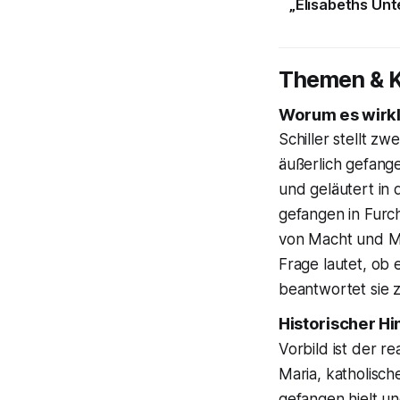
„Elisabeths Unt
Themen & K
Worum es wirkl
Schiller stellt z
äußerlich gefange
und geläutert in d
gefangen in Furch
von Macht und Mo
Frage lautet, ob
beantwortet sie 
Historischer H
Vorbild ist der re
Maria, katholisch
gefangen hielt un