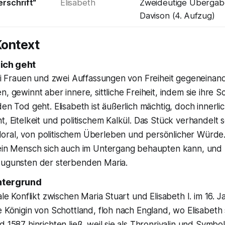
erschrift“
Elisabeth
Zweideutige Übergabe
Davison (4. Aufzug)
ontext
ich geht
wei Frauen und zwei Auffassungen von Freiheit gegeneinande
n, gewinnt aber innere, sittliche Freiheit, indem sie ihre 
en Tod geht. Elisabeth ist äußerlich mächtig, doch innerlic
t, Eitelkeit und politischem Kalkül. Das Stück verhandelt
ral, von politischem Überleben und persönlicher Würde.
 ein Mensch sich auch im Untergang behaupten kann, und S
zugunsten der sterbenden Maria.
intergrund
ale Konflikt zwischen Maria Stuart und Elisabeth I. im 16. 
e Königin von Schottland, floh nach England, wo Elisabeth 
d 1587 hinrichten ließ, weil sie als Thronrivalin und Symbo