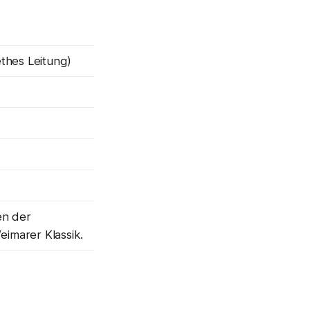
thes Leitung)
en der
imarer Klassik.