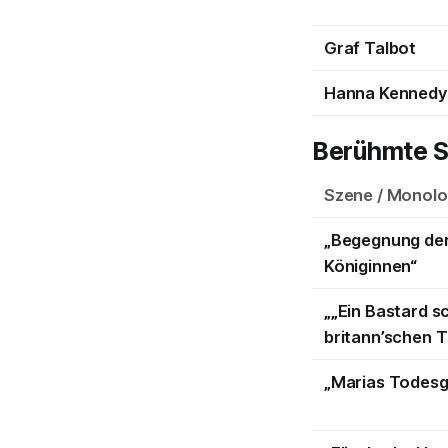
Graf Talbot
Hanna Kennedy
Berühmte S
Szene / Monol
„Begegnung de
Königinnen“
„„Ein Bastard 
britann’schen T
„Marias Todes