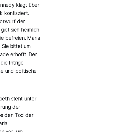
ennedy klagt über
 konfisziert.
Vorwurf der
ibt sich heimlich
ie befreien. Maria
 Sie bittet um
ade erhofft. Der
ie Intrige
he und politische
beth steht unter
örung der
os den Tod der
aria
en vor, um