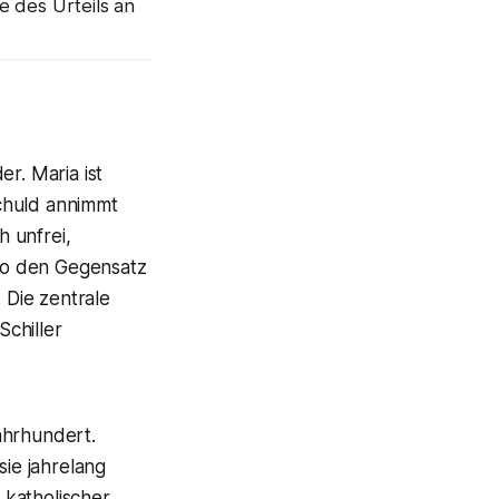
 des Urteils an
r. Maria ist
Schuld annimmt
h unfrei,
 so den Gegensatz
 Die zentrale
chiller
Jahrhundert.
sie jahrelang
l katholischer