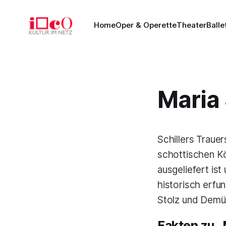
Home
Oper & Operette
Theater
Balle
Maria 
Schillers Traue
schottischen Kön
ausgeliefert is
historisch erfu
Stolz und Demüt
Fakten zu „