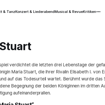
tt & Tanz
Konzert & Liederabend
Musical & Revue
Kritiken
Stuart
rspiel verdichtet die letzten drei Lebenstage der ge
igin Maria Stuart, die ihrer Rivalin Elisabeth I. von 
t und auf das Todesurteil wartet. Berühmt wurde das 
ndene Begegnung der beiden Königinnen im dritten Au
igung aufeinanderprallen.
Maria Stuart“