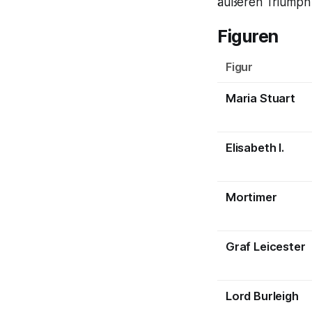
äußeren Triumph
Figuren
Figur
Maria Stuart
Elisabeth I.
Mortimer
Graf Leicester
Lord Burleigh