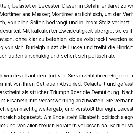
tten, belastet er Leicester. Dieser, in Gefahr entlarvt zu 
 Mortimer ans Messer; Mortimer ersticht sich, um der Ver
th, von allen Seiten bedrängt und in ihrem Stolz verletzt,
desurteil. Mit kalkulierter Zweideutigkeit übergibt sie es 
vison, ohne klar zu befehlen, ob es vollstreckt werden sol
 von sich. Burleigh nutzt die Lücke und treibt die Hinric
nach außen unschuldig und sichert sich politisch ab.
ch würdevoll auf den Tod vor. Sie verzeiht ihren Gegnern
mmt von ihren Getreuen Abschied. Geläutert und gefasst
 erscheint als sittlicher Triumph über die Demütigung. Nac
cht Elisabeth ihre Verantwortung abzuwälzen: Sie verbann
ich eigenmächtig weitergab, und verstößt Burleigh. Leicest
nkreich abgesetzt. Am Ende steht Elisabeth politisch siegr
amt und von allen treuen Beratern verlassen da. Schiller st