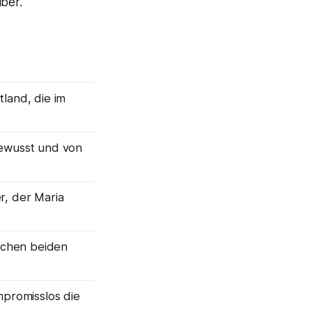
ber.
land, die im
ewusst und von
r, der Maria
ischen beiden
mpromisslos die