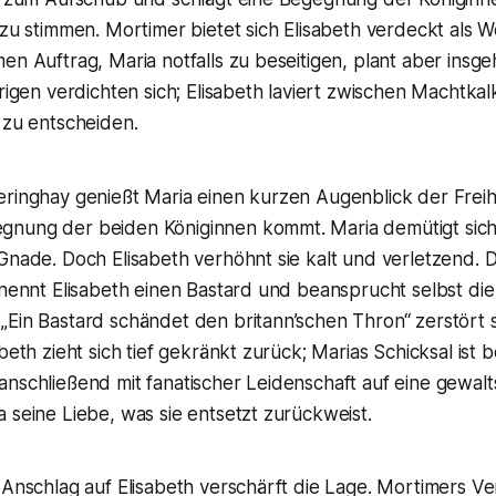
 zu stimmen. Mortimer bietet sich Elisabeth verdeckt als
en Auftrag, Maria notfalls zu beseitigen, plant aber insg
rigen verdichten sich; Elisabeth laviert zwischen Machtkalk
 zu entscheiden.
ringhay genießt Maria einen kurzen Augenblick der Freihe
nung der beiden Königinnen kommt. Maria demütigt sic
Gnade. Doch Elisabeth verhöhnt sie kalt und verletzend. D
 nennt Elisabeth einen Bastard und beansprucht selbst die
„Ein Bastard schändet den britann’schen Thron“ zerstört 
beth zieht sich tief gekränkt zurück; Marias Schicksal ist b
anschließend mit fanatischer Leidenschaft auf eine gewal
 seine Liebe, was sie entsetzt zurückweist.
 Anschlag auf Elisabeth verschärft die Lage. Mortimers V