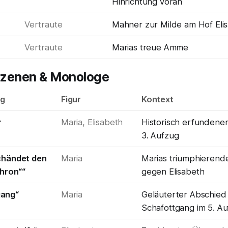
Hinrichtung voran
Vertraute
Mahner zur Milde am Hof Eli
Vertraute
Marias treue Amme
zenen & Monologe
og
Figur
Kontext
r
Maria, Elisabeth
Historisch erfundene
3. Aufzug
schändet den
Maria
Marias triumphierend
hron““
gegen Elisabeth
gang“
Maria
Geläuterter Abschied
Schafottgang im 5. A