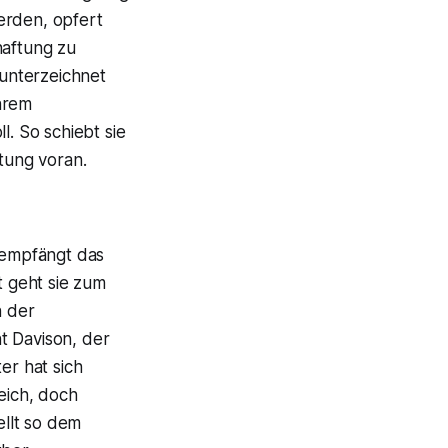
werden, opfert
haftung zu
 unterzeichnet
ihrem
l. So schiebt sie
htung voran.
, empfängt das
 geht sie zum
h der
t Davison, der
er hat sich
eich, doch
ellt so dem