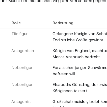
 der Macht den moralischen Sieg der Sterbenden gegenü
Rolle
Bedeutung
Titelfigur
Gefangene Königin von Schott
Tod sittliche Größe gewinnt
Antagonistin
Königin von England, machtb
Marias Anspruch bedroht
Nebenfigur
Fanatischer junger Schwärme
befreien will
Nebenfigur
Elisabeths Günstling, der zw
Königinnen taktiert
Antagonist
Großschatzmeister, treibt ko