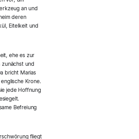
 Werkzeug an und
eheim deren
ül, Eitelkeit und
it, ehe es zur
h zunächst und
a bricht Marias
 englische Krone.
sie jede Hoffnung
esiegelt.
tsame Befreiung
erschwörung fliegt