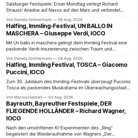
Salzburger Festspiele: Ersan Mondtag verlegt Richard
Strauss' Ariadne auf Naxos auf den Mars und verbindet
Science-Fiction mit Opernklassik. Musikalisch überzeugt die
Von Daniela Zimmermann
06 Aug. 2026
Aufführung mit starken Solisten und den Wiener
Halfing, Immling-Festival, UN BALLO IN
Philharmonikern, szenisch bleibt der zweite Akt jedoch
MASCHERA – Giuseppe Verdi, IOCO
hinter den Erwartungen zurück.
Mit Un ballo in maschera gelingt dem Immling Festival eine
packende Verdi-Inszenierung zwischen Traum und
Wirklichkeit. Verena von Kerssenbrock verbindet
Von Daniela Zimmermann
06 Aug. 2026
psychologische Tiefe mit starken Bildern, getragen von
Halfing, Immling Festival, TOSCA – Giacomo
einem spielfreudigen Ensemble und einer musikalisch
Puccini, IOCO
überzeugenden Gesamtleistung.
Zum 30. Jubiläum des Immling-Festivals überzeugt Puccinis
Tosca als packendes Musikdrama im Überwachungsstaat
der 1950er-Jahre. Ludwig Baumann erzählt das Werk
Von Marcus Haimerl
03 Aug. 2026
spannend und werkgetreu, getragen von starken Solisten,
Bayreuth, Bayreuther Festspiele, DER
eindrucksvollen Projektionen und einer klangvollen
FLIEGENDE HOLLÄNDER – Richard Wagner,
musikalischen Leitung.
IOCO
Nach den umstrittenen KI-Experimenten des „Ring“
begeistert die Wiederaufnahme von Wagners „Der