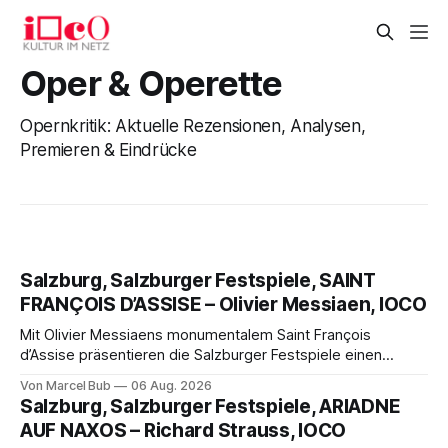
Oper & Operette
Opernkritik: Aktuelle Rezensionen, Analysen,
Premieren & Eindrücke
Salzburg, Salzburger Festspiele, SAINT
FRANÇOIS D’ASSISE – Olivier Messiaen, IOCO
Mit Olivier Messiaens monumentalem Saint François
d’Assise präsentieren die Salzburger Festspiele einen
außergewöhnlichen Opernabend. Romeo Castellucci gelingt
Von Marcel Bub
06 Aug. 2026
eine bildgewaltige Inszenierung, Maxime Pascal entfaltet
Salzburg, Salzburger Festspiele, ARIADNE
die komplexe Partitur eindrucksvoll, Philippe Sly berührt als
AUF NAXOS – Richard Strauss, IOCO
Franziskus.