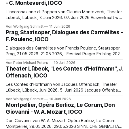
- C. Monteverdi, IOCO
King ( „The Shining“, 1977), dem 1980 eine inzwischen
Kultstatus besitzende, vom Buchautor aber als
L'Incoronazione di Poppea von Claudio Monteverdi, Theater
Lübeck, Lübeck, 7. Juni 2026. 07. Juni 2026 Ausverkauft war
diese Nachmittags-Vorstellung am Sonntag dem 7. Juni
Von Wolfgang Schmitt
11 Juni 2026
bedauerlicherweise nicht, Barockopern sind eben nicht
Prag, Staatsoper, Dialogues des Carmélites -
jedermanns Geschmack. Doch den barock-interessierten
F. Poulenc, IOCO
Besucher erwartete eine eindrucksvolle Inszenierung von
Claudio Monteverdis letzter Oper, komponiert
Dialogues des Carmélites von Francis Poulenc, Staatsoper,
Prag, 21.05.2026. 21.05.2026, Festival Prager Frühling 2026
„BLANCHE, DAS WAR ICH!“… Dieu s’est fait lui-même une
Von Peter Michael Peters
10 Juni 2026
ombre… Hélas! J’ai plus de trente ans de profession, Douze
Theater Lübeck, "Les Contes d'Hoffmann", J.
ans de supériorat. J’ai médité sur la mort chaque
Offenach, IOCO
Les Contes d'Hoffmann von Jacques Offenbach, Theater
Lübeck, Lübeck, Juni 2026. 5. Juni 2026 Jacques Offenbach
starb am 5. Oktober 1880 und hinterließ seine nicht
Von Wolfgang Schmitt
10 Juni 2026
fertiggestellte Oper „Les Contes d'Hoffmann“, diese 'Opéra
Montpellier, Opéra Berlioz, Le Corum, Don
fantastique', die sein Hauptwerk werden sollte. Eine
Giovanni - W. A. Mozart, IOCO
endgültige Fassung des Komponisten gibt
Don Giovanni von W. A. Mozart, Opéra Berlioz, Le Corum,
Montpellier, 29.05.2026. 29.05.2026 SINNLICHE GENIALITÄT