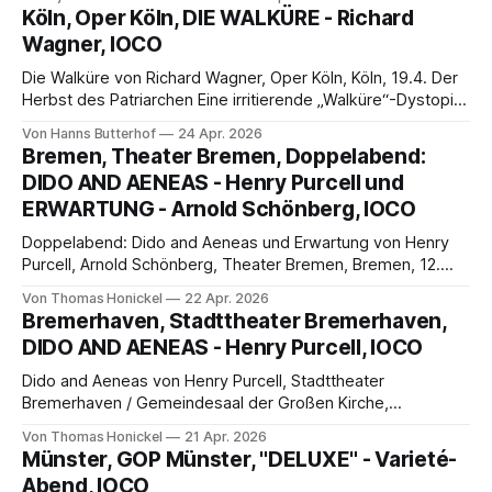
Oper wie auch die Frauenfigur bleiben seltsam unfertig.
Köln, Oper Köln, DIE WALKÜRE - Richard
Giacomo Puccini starb 1924 an Kehlkopfkrebs, die letzten
Wagner, IOCO
fünfzehn bis zwanzig Minuten konnte er nicht mehr
auskomponieren, Skizzen hat
Die Walküre von Richard Wagner, Oper Köln, Köln, 19.4. Der
Herbst des Patriarchen Eine irritierende „Walküre“-Dystopie
an der Oper Köln Besuchte Aufführung am 19.4. Von Hanns
Von Hanns Butterhof
24 Apr. 2026
Butterhof Die Oper Köln setzt im Staatenhaus Richard
Bremen, Theater Bremen, Doppelabend:
Wagners Opernzyklus Der Ring des Nibelungen nach Dem
DIDO AND AENEAS - Henry Purcell und
Vorabend Das Rheingold mit Die
ERWARTUNG - Arnold Schönberg, IOCO
Doppelabend: Dido and Aeneas und Erwartung von Henry
Purcell, Arnold Schönberg, Theater Bremen, Bremen, 12.
April 2025. „Ich alleine…in meiner Nacht…“ Gedanken zum
Von Thomas Honickel
22 Apr. 2026
Doppelabend „Dido and Aeneas“ von Henry Purcell und
Bremerhaven, Stadttheater Bremerhaven,
„Erwartung“ von Arnold Schönberg Wir besuchten die
DIDO AND AENEAS - Henry Purcell, IOCO
zweite Vorstellung am 12. April 2025 von Thomas Honickel
Zum Werk
Dido and Aeneas von Henry Purcell, Stadttheater
Bremerhaven / Gemeindesaal der Großen Kirche,
Bremerhaven, 11. April 2025. „When I am laid in earth“
Von Thomas Honickel
21 Apr. 2026
Purcells Oper „Dido and Aeneas – A Love story?“ als
Münster, GOP Münster, "DELUXE" - Varieté-
Jugendprojekt am Stadttheater Bremerhaven Wir
Abend, IOCO
besuchten die vierte Vorstellung im Gemeindesaal der