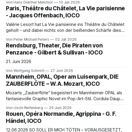
Von Hans Günther Melchior
10 Juli 2026
moderne Regie überzeugt mit starken Bildern, provoziert
Paris, Théâtre du Châtelet, La Vie parisienne
aber durch den Kontrast zur archaischen Wagnersprache.
- Jacques Offenbach, IOCO
Valérie Lesort hat La Vie parisienne ins Théâtre du Châtelet
geholt – und dabei nichts von der beißenden Schärfe dieses
Werkes geschliffen. Hinter den Walzern lauert die Leere,
Von Peter Michael Peters
02 Juli 2026
hinter dem Gelächter die Gewalt der Klassenverhältnisse.
Rendsburg, Theater, Die Piraten von
Penzance - Gilbert & Sullivan - IOCO
21. Juni 2026
Von Wolfgang Schmitt
27 Juni 2026
Mannheim, OPAL, Oper am Luisenpark, DIE
ZAUBERFLÖTE – W. A. Mozart, IOCO
Mozarts „Zauberflöte“ begeistert im Mannheimer OPAL als
fantasievolle Graphic Novel im Pop-Art-Stil. Cordula Däuper
verbindet Humor, Gesellschaftskritik und starke Bilder zu
Von Uschi Reifenberg
25 Juni 2026
einem mitreißenden Opernerlebnis mit hervorragendem
Rouen, Opéra Normandie, Agrippina - G. F.
Ensemble, Chor und Orchester.
Händel, IOCO
12.06.2026 SO SOLL ER MICH TÖTEN – VORAUSGESETZT,