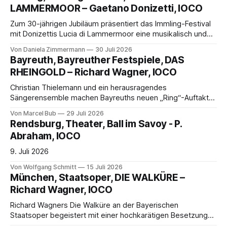
KI-Kuration bleibt dagegen weitgehend ohne
LAMMERMOOR – Gaetano Donizetti, IOCO
dramaturgische Wirkung.
Zum 30-jährigen Jubiläum präsentiert das Immling-Festival
mit Donizettis Lucia di Lammermoor eine musikalisch und
szenisch eindrucksvolle Produktion. Herausragend: Inna
Von Daniela Zimmermann
30 Juli 2026
Fedorii in der Titelrolle, deren berührende Wahnsinnsszene
Bayreuth, Bayreuther Festspiele, DAS
zum bewegenden Höhepunkt des Opernabends wird.
RHEINGOLD – Richard Wagner, IOCO
Christian Thielemann und ein herausragendes
Sängerensemble machen Bayreuths neuen „Ring“-Auftakt
musikalisch zum Ereignis. Die KI-basierte Bühnenkonzeption
Von Marcel Bub
29 Juli 2026
bleibt hingegen erstaunlich distanziert und szenisch
Rendsburg, Theater, Ball im Savoy - P.
unzugänglich – ein Premierenabend zwischen Klangrausch
Abraham, IOCO
und Enttäuschung.
9. Juli 2026
Von Wolfgang Schmitt
15 Juli 2026
München, Staatsoper, DIE WALKÜRE –
Richard Wagner, IOCO
Richard Wagners Die Walküre an der Bayerischen
Staatsoper begeistert mit einer hochkarätigen Besetzung
und Vladimir Jurowskis inspiriertem Dirigat. Tobias Kratzers