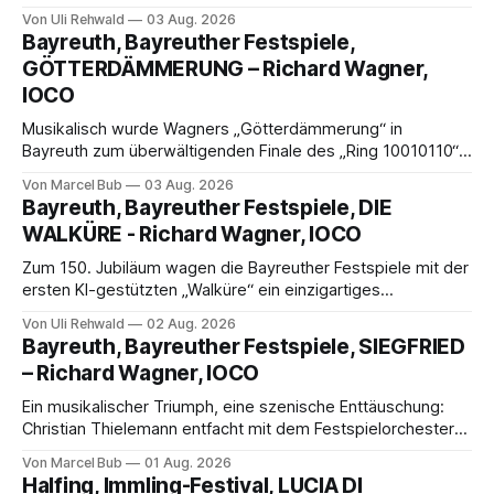
fliegende Holländer“ mit packender Regie, großartiger
Von Uli Rehwald
03 Aug. 2026
Musik und einem neuen Traumpaar: Elisabeth Teige und
Bayreuth, Bayreuther Festspiele,
Nicholas Brownlee sorgen für einen der Höhepunkte der
GÖTTERDÄMMERUNG – Richard Wagner,
Bayreuther Festspiele 2026.
IOCO
Musikalisch wurde Wagners „Götterdämmerung“ in
Bayreuth zum überwältigenden Finale des „Ring 10010110“:
Christian Thielemann, Festspielorchester und ein
Von Marcel Bub
03 Aug. 2026
exzellentes Sängerensemble begeisterten. Die KI-geprägte
Bayreuth, Bayreuther Festspiele, DIE
szenische Umsetzung blieb hingegen auch im
WALKÜRE - Richard Wagner, IOCO
Schlussabend weitgehend ohne Aussagekraft.
Zum 150. Jubiläum wagen die Bayreuther Festspiele mit der
ersten KI-gestützten „Walküre“ ein einzigartiges
Experiment. Eine überwältigende Bilderflut trifft auf
Von Uli Rehwald
02 Aug. 2026
musikalische Weltklasse mit Michael Volle, Camilla Nylund
Bayreuth, Bayreuther Festspiele, SIEGFRIED
und Christian Thielemann – ein Abend zwischen Faszination
– Richard Wagner, IOCO
und Überforderung.
Ein musikalischer Triumph, eine szenische Enttäuschung:
Christian Thielemann entfacht mit dem Festspielorchester
einen glanzvollen „Siegfried“, getragen von herausragenden
Von Marcel Bub
01 Aug. 2026
Leistungen von Klaus Florian Vogt und Camilla Nylund. Die
Halfing, Immling-Festival, LUCIA DI