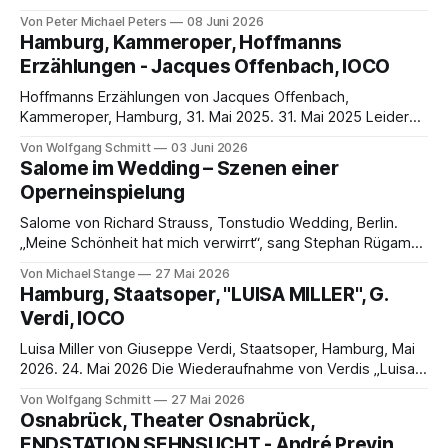
ALS VERFÜHRUNG BESTIMMT… Mi tradi quell’alma ingrata,
Von Peter Michael Peters
08 Juni 2026
Infelice oddio mi fa; Ma, tradita e abbandonata Provo ancor
Hamburg, Kammeroper, Hoffmanns
per lui pietà. Quando sento il mio tormento, Di vendetta il
Erzählungen - Jacques Offenbach, IOCO
cor favella;
Hoffmanns Erzählungen von Jacques Offenbach,
Kammeroper, Hamburg, 31. Mai 2025. 31. Mai 2025 Leider
war die Vorstellung von Jacques Offenbachs „Hoffmanns
Von Wolfgang Schmitt
03 Juni 2026
Erzählungen“ am 31. Mai die letzte, die 'Dernière'. Mit
Salome im Wedding – Szenen einer
insgesamt 30 ausverkauften Vorstellungen in den letzten
Operneinspielung
drei Monaten konnte die Hamburger Kammeroper wieder
einmal einen bedeutenden Publikumserfolg
Salome von Richard Strauss, Tonstudio Wedding, Berlin.
„Meine Schönheit hat mich verwirrt“, sang Stephan Rügamer
als Herodes im Tonstudio Wedding für die Neuproduktion
Von Michael Stange
27 Mai 2026
von Richard Strauss’ „Salome“ beim Label Solo Musica.
Hamburg, Staatsoper, "LUISA MILLER", G.
Dieser unbewusste Versprecher offenbarte Herodes’
Verdi, IOCO
Inneres und Rügamers Rollenidentifikation. Laut Oscar Wilde
hat ihn Salomes Schönheit verwirrt. Rügamer ist
Luisa Miller von Giuseppe Verdi, Staatsoper, Hamburg, Mai
2026. 24. Mai 2026 Die Wiederaufnahme von Verdis „Luisa
Miller“ in dieser Spielzeit stand ganz im Zeichen des
Von Wolfgang Schmitt
27 Mai 2026
Rollendebüts von Elbenita Kajtazi in der Titelpartie. Von
Osnabrück, Theater Osnabrück,
Beginn an beherrschte sie die Bühne mit ihrer
ENDSTATION SEHNSUCHT - André Previn,