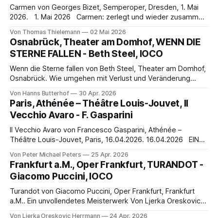
erzwungenen, ideologisch-
Carmen von Georges Bizet, Semperoper, Dresden, 1. Mai
2026. 1. Mai 2026 Carmen: zerlegt und wieder zusammen
gesetzt Im Sevilla des Jahres 1820 war ein Femizid
Von Thomas Thielemann
02 Mai 2026
geschehen, die Tötung einer Frau wegen einer
Osnabrück, Theater am Domhof, WENN DIE
Eifersuchtssituation. Kurz vor seiner bevorstehenden
STERNE FALLEN - Beth Steel, IOCO
Hinrichtung durch den Strang erzählte der Täter seine
Geschichte einem französischen Schriftsteller.
Wenn die Sterne fallen von Beth Steel, Theater am Domhof,
Osnabrück. Wie umgehen mit Verlust und Veränderung
Unterhaltsame Erstaufführung von Beth Steels „Wenn die
Von Hanns Butterhof
30 Apr. 2026
Sterne fallen“ Von Hanns Butterhof Die deutschsprachige
Paris, Athénée – Théâtre Louis-Jouvet, Il
Erstaufführung des Schauspiels Wenn die Sterne fallen der
Vecchio Avaro - F. Gasparini
britischen Autorin Beth Steel in Osnabrücks Theater am
Domhof führt in
Il Vecchio Avaro von Francesco Gasparini, Athénée –
Théâtre Louis-Jouvet, Paris, 16.04.2026. 16.04.2026 EIN
KLEINES LYRISCHES BAROCK-JUWEL… Agitata da due
Von Peter Michael Peters
25 Apr. 2026
venti, freme l’onda in mar turbato e’l nocchiero spaventato
Frankfurt a.M., Oper Frankfurt, TURANDOT -
già s’aspetta a naufragar. Dal dovere da l’amore Combattuto
Giacomo Puccini, IOCO
questo core Non
Turandot von Giacomo Puccini, Oper Frankfurt, Frankfurt
a.M.. Ein unvollendetes Meisterwerk Von Ljerka Oreskovic
Herrmann Unvollendet ist sie geblieben, die Turandot. Die
Von Ljerka Oreskovic Herrmann
24 Apr. 2026