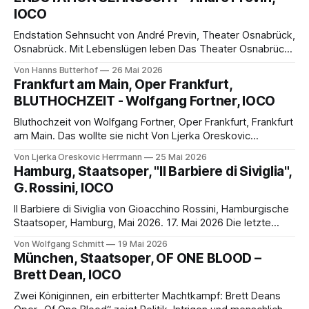
mädchenhaften Darstellung der Luisa in ihrem hellgrünen
IOCO
Rokoko-
Endstation Sehnsucht von André Previn, Theater Osnabrück,
Osnabrück. Mit Lebenslügen leben Das Theater Osnabrück
zeigt „Endstation Sehnsucht“ als Oper Von Hanns Butterhof
Von Hanns Butterhof
26 Mai 2026
Das Theater Osnabrück stellt mit der 1998 uraufgeführten
Frankfurt am Main, Oper Frankfurt,
Oper A Streetcar Named Desire /Endstation Sehnsucht von
BLUTHOCHZEIT - Wolfgang Fortner, IOCO
André Previn (Libretto von Phillip Littel) nach dem
gleichnamigen Schauspiel von Tennessee
Bluthochzeit von Wolfgang Fortner, Oper Frankfurt, Frankfurt
am Main. Das wollte sie nicht Von Ljerka Oreskovic
Herrmann Das Bühnenbild von Alfons Flores ist unglaublich,
Von Ljerka Oreskovic Herrmann
25 Mai 2026
einfach und doch ungemeine Wirkung entfaltend. Es ist aber
Hamburg, Staatsoper, "Il Barbiere di Siviglia",
auch dem Licht von Olaf Winter zu verdanken, was es erst
G. Rossini, IOCO
in angemessener Weise zur Geltung kommen
Il Barbiere di Siviglia von Gioacchino Rossini, Hamburgische
Staatsoper, Hamburg, Mai 2026. 17. Mai 2026 Die letzte
Premiere der Spielzeit 2025/26 an der Hamburgischen
Von Wolfgang Schmitt
19 Mai 2026
Staatsoper war Rossinis komische Oper „Il Babiere di
München, Staatsoper, OF ONE BLOOD –
Siviglia“. Im Vorfeld gab es zwei Umbesetzungen: der neue
Brett Dean, IOCO
GMD Omer Meir Wellber übernahm die Musikalische Leitung
Zwei Königinnen, ein erbitterter Machtkampf: Brett Deans