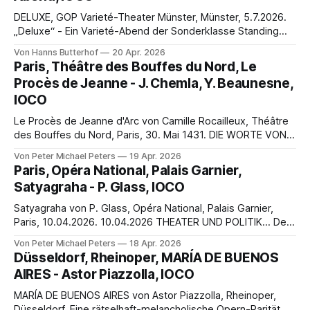
Großen Kirche zu Bremerhaven am 11. April
DELUXE, GOP Varieté-Theater Münster, Münster, 5.7.2026.
„Deluxe“ - Ein Varieté-Abend der Sonderklasse Standing
Ovations zur Premiere der neue Show am GOP Münster Von
Von Hanns Butterhof
20 Apr. 2026
Hanns Butterhof MÜNSTER. Die neue Show des GOP
Paris, Théâtre des Bouffes du Nord, Le
Varieté-Theaters Münster heißt nicht nur Deluxe, sie macht
Procès de Jeanne - J. Chemla, Y. Beaunesne,
ihrem Titel auch alle Ehre. Ein derart
IOCO
Le Procès de Jeanne d'Arc von Camille Rocailleux, Théâtre
des Bouffes du Nord, Paris, 30. Mai 1431. DIE WORTE VON
JEANNE SIND WIE REINE POESIE… O Jeanne, sans tombeau
Von Peter Michael Peters
19 Apr. 2026
et sans portrait, tu savais que le tombeau de héros est le
Paris, Opéra National, Palais Garnier,
cœur des vivants. André Malraux (1901-1976)
Satyagraha - P. Glass, IOCO
Satyagraha von P. Glass, Opéra National, Palais Garnier,
Paris, 10.04.2026. 10.04.2026 THEATER UND POLITIK… Der
Herr sprach: Ich habe viele Geburten durchlaufen, und viele
Von Peter Michael Peters
18 Apr. 2026
habt ihr durchgemacht. Ich kenne sie alle, ihr aber nicht!
Düsseldorf, Rheinoper, MARÍA DE BUENOS
Doch durch meine Schöpferkraft wirke ich im Einklang mit
AIRES - Astor Piazzolla, IOCO
der Natur und
MARÍA DE BUENOS AIRES von Astor Piazzolla, Rheinoper,
Düsseldorf. Eine rätselhaft-melancholische Opern-Rarität