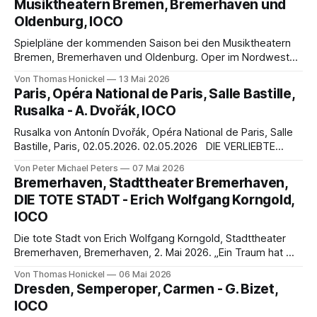
Musiktheatern Bremen, Bremerhaven und
Oldenburg, IOCO
Spielpläne der kommenden Saison bei den Musiktheatern
Bremen, Bremerhaven und Oldenburg. Oper im Nordwesten
– eine Synopse von Thomas Honickel Es ist angerichtet!
Von Thomas Honickel
13 Mai 2026
Nach gewiss langen Monaten der Vorbereitung präsentieren
Paris, Opéra National de Paris, Salle Bastille,
die drei Häuser im Nordwesten ihre Unternehmungen im
Rusalka - A. Dvořák, IOCO
Bereich des Musiktheaters der Öffentlichkeit. Dabei reicht
die Palette von Händel bis ins
Rusalka von Antonín Dvořák, Opéra National de Paris, Salle
Bastille, Paris, 02.05.2026. 02.05.2026 DIE VERLIEBTE
WASSERNYMPHE… PRINZ: Küss mich, küsse mich, bring mir
Von Peter Michael Peters
07 Mai 2026
Frieden! Ich will nicht zurückkehren zum Wirbelwind der
Bremerhaven, Stadttheater Bremerhaven,
irdischen Welt, küss mich bis zum Tod, wenn es sein muss!
DIE TOTE STADT - Erich Wolfgang Korngold,
RUSALKA: Du, der mir
IOCO
Die tote Stadt von Erich Wolfgang Korngold, Stadttheater
Bremerhaven, Bremerhaven, 2. Mai 2026. „Ein Traum hat mir
den Traum zerstört“ Gedanken zur Inszenierung von Erich
Von Thomas Honickel
06 Mai 2026
Wolfgang Korngolds „Die tote Stadt“ am Stadttheater
Dresden, Semperoper, Carmen - G. Bizet,
Bremerhaven Wir besuchten die Premiere am 2. Mai 2026.
IOCO
Bericht von Thomas Honickel Prolog Nach einer