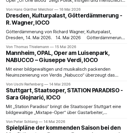
Oper „Of One Blood“ zeigt Politik, Intrigen und menschliche
Abgründe in packender Düsternis. Claus Guths eindringliche
Von Hans Günther Melchior
16 Mai 2026
Inszenierung und Vladimir Jurowskis präzises Dirigat
Dresden, Kulturpalast, Götterdämmerung -
machen den Abend zu einem gefeierten Opernereignis.
R. Wagner, IOCO
Götterdämmerung von Richard Wagner, Kulturpalast,
Dresden, 14. Mai 2026. 14. Mai 2026 Götterdämmerung
in historischer Aufführungspraxis - Die Richard-Wagner-
Von Thomas Thielemann
15 Mai 2026
Akademie Dresden komplettiert ihren „The Wagner-Cyclus“
Mannheim, OPAL, Oper am Luisenpark,
Mit einer konzertanten Darbietung von Richard Wagners
NABUCCO – Giuseppe Verdi, IOCO
Götterdämmerung eröffnete die Wagner-Akademie am 14.
Mai im Konzertsaal des Kulturpalastes die Dresdner
Mit einer bildgewaltigen und musikalisch packenden
Musikfestspiele 2026. Mit
Neuinszenierung von Verdis „Nabucco“ überzeugt das
Nationaltheater Mannheim. Zwischen Holocaust-Metaphern,
Von Uschi Reifenberg
14 Mai 2026
Freiheitssehnsucht und überwältigendem „Va, pensiero“
Stuttgart, Staatsoper, STATION PARADISO -
entfaltet sich ein bewegendes Opernerlebnis voller
Sara Glojnarić, IOCO
politischer Sprengkraft.
Mit „Station Paradiso“ bringt die Staatsoper Stuttgart eine
bildgewaltige „Mixtape-Oper“ über Gastarbeiter,
Heimatsehnsucht und Identitätssuche auf die Bühne –
Von Peter Schlang
14 Mai 2026
musikalisch zwischen Folklore und zeitgenössischem
Spielpläne der kommenden Saison bei den
Musiktheater.