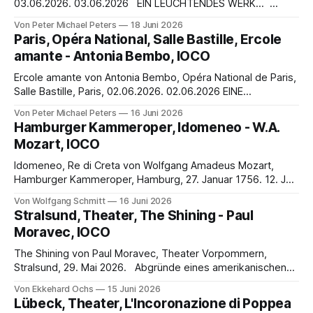
03.06.2026. 03.06.2026 EIN LEUCHTENDES WERK…
Brundibár ist besiegt! Der Tyrann ist verloren! Wir haben uns
Von Peter Michael Peters
18 Juni 2026
nicht unterkriegen lassen, Wir haben den Krieg gewonnen.
Paris, Opéra National, Salle Bastille, Ercole
(Brundibár / 2. Akt / Finale) Eine traurige Kinder-Oper ohne
amante - Antonia Bembo, IOCO
Hoffnungsschimmer… Brundibár (1942/43) nach einem
Libretto
Ercole amante von Antonia Bembo, Opéra National de Paris,
Salle Bastille, Paris, 02.06.2026. 02.06.2026 EINE
EINZIGARTIGE MUSIKALISCHE SPRACHE… Deh, non
Von Peter Michael Peters
16 Juni 2026
muovere Iole, il piè restio Ver chi dominator del monde
Hamburger Kammeroper, Idomeneo - W.A.
intero Solo in goder dell’alma tua l’impero Poni la felicità del
Mozart, IOCO
suo desio. Ed
Idomeneo, Re di Creta von Wolfgang Amadeus Mozart,
Hamburger Kammeroper, Hamburg, 27. Januar 1756. 12. Juni
2026 Gerade 25 Jahre alt war Wolfgang Amadeus Mozart
Von Wolfgang Schmitt
16 Juni 2026
(27. Januar 1756 – 5. Dezember 1791), als er „Idomeneo, Re
Stralsund, Theater, The Shining - Paul
di Creta“ komponierte. Diese im Januar 1781 im Münchner
Moravec, IOCO
Residenztheater uraufgeführte Oper zählt zwar nicht
The Shining von Paul Moravec, Theater Vorpommern,
Stralsund, 29. Mai 2026. Abgründe eines amerikanischen
Familiendramas Oper „The Shining“ von Paul Moravec in
Von Ekkehard Ochs
15 Juni 2026
Stralsund von Ekkehard Ochs Am Anfang steht ein
Lübeck, Theater, L'Incoronazione di Poppea
furchteinflößend dicker Roman von Erfolgsautor Stephen