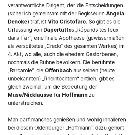
verantwortliche Dirigent, der die Entscheidungen
(sicherlich gemeinsam mit der Regisseurin
Angela
Denoke
) traf, ist
Vito Cristofaro
. So gibt es die
Urfassung von
Dapertutto
s „
Répands tes feux
dans l´air
“, eine finale Apotheose (gewissermaßen
als verspätetes „Credo“ des gesamten Werkes) im
4. Akt, wo alle, auch die ehedem Gestorbenen,
nochmals die Bühne bevölkern. Die berühmte
„
Barcarole
“, die
Offenbach
aus seinen (heute
unbekannten) „
Rheintöchtern
“ entlieh, gibt es
gleich zweimal, um die Bedeutung der
Muse/Nicklausse
für
Hoffmann
zu
unterstreichen.
Man darf manches genießen und wohlig inhalieren
bei diesem Oldenburger „
Hoffmann
“; dazu gehört