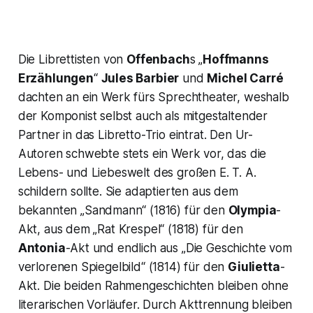
Die Librettisten von
Offenbach
s „
Hoffmanns
Erzählungen
“
Jules Barbier
und
Michel Carré
dachten an ein Werk fürs Sprechtheater, weshalb
der Komponist selbst auch als mitgestaltender
Partner in das Libretto-Trio eintrat. Den Ur-
Autoren schwebte stets ein Werk vor, das die
Lebens- und Liebeswelt des großen E. T. A.
schildern sollte. Sie adaptierten aus dem
bekannten „
Sandmann
“ (1816) für den
Olympia
-
Akt, aus dem „
Rat Krespel
“ (1818) für den
Antonia
-Akt und endlich aus „
Die Geschichte vom
verlorenen Spiegelbild
“ (1814) für den
Giulietta
-
Akt. Die beiden Rahmengeschichten bleiben ohne
literarischen Vorläufer. Durch Akttrennung bleiben