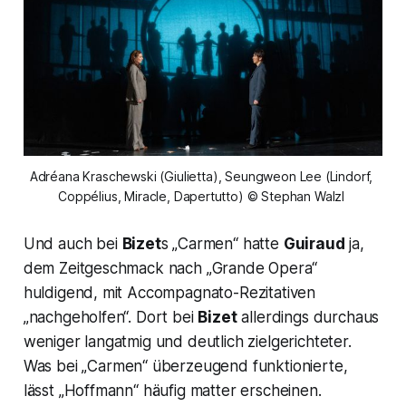
Adréana Kraschewski (Giulietta), Seungweon Lee (Lindorf, 
Coppélius, Miracle, Dapertutto) © Stephan Walzl 
Und auch bei
Bizet
s „
Carmen
“ hatte
Guiraud
ja,
dem Zeitgeschmack nach „Grande Opera“
huldigend, mit Accompagnato-Rezitativen
„nachgeholfen“. Dort bei
Bizet
allerdings durchaus
weniger langatmig und deutlich zielgerichteter.
Was bei „
Carmen
“ überzeugend funktionierte,
lässt „
Hoffmann
“ häufig matter erscheinen.