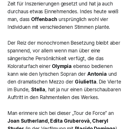
Zeit für Inszenierungen gesetzt und hat ja auch
durchaus etwas Einnehmendes. Indes heute weiß
man, dass
Offenbach
ursprünglich wohl vier
Individuen mit verschiedenen Stimmen plante.
Der Reiz der monochromen Besetzung bleibt aber
spannend, vor allem wenn man über eine
sängerische Persönlichkeit verfügt, die das
Koloraturfach einer
Olympia
ebenso bedienen
kann wie den lyrischen Sopran der
Antonia
und
den dramatischen Mezzo der
Giulietta
. Die Vierte
im Bunde,
Stella
, hat ja nur einen überschaubaren
Auftritt in den Rahmenteilen des Werkes.
Man erinnere sich bei dieser „Tour de Force“ an
Joan Sutherland, Edita Gruberovà, Cheryl
Studer
(in der Verfilmung mit
Placido Domingo
)