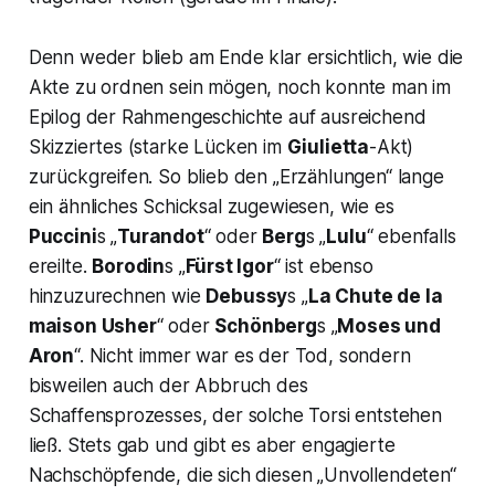
Denn weder blieb am Ende klar ersichtlich, wie die
Akte zu ordnen sein mögen, noch konnte man im
Epilog der Rahmengeschichte auf ausreichend
Skizziertes (starke Lücken im
Giulietta
-Akt)
zurückgreifen. So blieb den „Erzählungen“ lange
ein ähnliches Schicksal zugewiesen, wie es
Puccini
s „
Turandot
“ oder
Berg
s „
Lulu
“ ebenfalls
ereilte.
Borodin
s „
Fürst Igor
“ ist ebenso
hinzuzurechnen wie
Debussy
s „
La Chute de la
maison Usher
“ oder
Schönberg
s „
Moses und
Aron
“. Nicht immer war es der Tod, sondern
bisweilen auch der Abbruch des
Schaffensprozesses, der solche Torsi entstehen
ließ. Stets gab und gibt es aber engagierte
Nachschöpfende, die sich diesen „Unvollendeten“