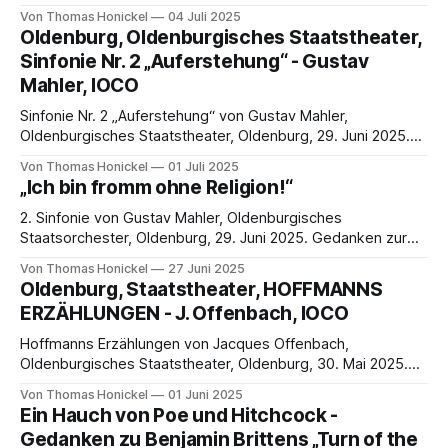
Prophetengeist!“ Im Kontext zum Besuch des letzten
Von Thomas Honickel
04 Juli 2025
Sinfoniekonzertes am Oldenburgischen Staatstheater am
Oldenburg, Oldenburgisches Staatstheater,
29.06.2025 Essay II von Thomas Honickel „Von diesem
Sinfonie Nr. 2 „Auferstehung“ - Gustav
Manne werden Sie noch hören!“ (Bruckner über Rott) Als
Mahler, IOCO
Mahler in
Sinfonie Nr. 2 „Auferstehung“ von Gustav Mahler,
Oldenburgisches Staatstheater, Oldenburg, 29. Juni 2025.
„Sterben sollst du, um zu leben!“ Letztes Sinfoniekonzert
Von Thomas Honickel
01 Juli 2025
der Ära Hendrik Vestmann mit Gustav Mahlers Sinfonie Nr. 2
„Ich bin fromm ohne Religion!“
„Auferstehung“ Konzertbesuch beim Oldenburgischen
Staatsorchester am 29. Juni 2025 Bericht von Thomas
2. Sinfonie von Gustav Mahler, Oldenburgisches
Honickel Prolog Ergreifend, erschütternd, erbauend. Ein
Staatsorchester, Oldenburg, 29. Juni 2025. Gedanken zur
Gefühlskosmos,
Person Gustav Mahler und seiner Kompositionsweise am
Von Thomas Honickel
27 Juni 2025
Beispiel seiner 2. Sinfonie im Vorfeld des Konzertbesuches
Oldenburg, Staatstheater, HOFFMANNS
beim Oldenburgischen Staatsorchester am 29. Juni 2025
ERZÄHLUNGEN - J. Offenbach, IOCO
Essay I von Thomas Honickel „Das Wichtigste in der Musik
steht nicht in den Noten.
Hoffmanns Erzählungen von Jacques Offenbach,
Oldenburgisches Staatstheater, Oldenburg, 30. Mai 2025.
30. Mai 2025 „Die Muse wird dein Leid lindern!“ Souvenirs
Von Thomas Honickel
01 Juni 2025
aus Luthers Weinkeller Jacques Offenbachs „Hoffmanns
Ein Hauch von Poe und Hitchcock -
Erzählungen“ am Oldenburgischen Staatstheater Vorab Mit 3
Gedanken zu Benjamin Brittens „Turn of the
¼ Stunden Dauer ist man in Oldenburg am oberen Ende der