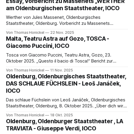
Essay, Vorbericht zu Massenets „WERTHER“
Vorstellung am 15. November 2025 von Thomas Honickel
am Oldenburgischen Staatstheater, IOCO
Avant propos Wie im Vorbericht bereits angedeutet vermag
man kaum die Leistungen von Regie, Bühne, Kostümen und
Werther von Jules Massenet, Oldenburgisches
Beleuchtung
Staatstheater, Oldenburg. Vorbericht zu Massenets
„Werther“ am Oldenburgischen Staatstheater von Thomas
Von Thomas Honickel
22 Nov. 2025
Honickel Prolog Massenets „Werther“ ist, auch wenn es
Malta, Teatru Astra auf Gozo, TOSCA -
die jahreszeitliche, festtägliche Disposition vorgibt,
Giacomo Puccini, IOCO
keinesfalls ein Winter-Weihnachtsopus, sondern das
Psychogramm einer jungen Frau, die zwischen zwei
Tosca von Giacomo Puccini, Teatru Astra, Gozo, 23.
Männern, zwischen zwei Lebenskonzepten, zwischen zwei
Oktober 2025. „Questo il bacio di Tosca!“ Bericht zur
rivalisierenden Welten
Aufführung von Giacomo Puccinis "Tosca" am Teatru Astra
Von Thomas Honickel
11 Nov. 2025
auf Gozo (Malta) Wir besuchten die Premiere am 23.
Oldenburg, Oldenburgisches Staatstheater,
Oktober 2025 von Thomas Honickel Über das Kuriosum
DAS SCHLAUE FÜCHSLEIN - Leoš Janáček,
zweier Opernhäuser im Abstand weniger hundert
IOCO
Das schlaue Füchslein von Leoš Janáček, Oldenburgisches
Staatstheater, Oldenburg, 8. Oktober 2025. „Über dich wird
man dereinst Opern und Romane schreiben!“ Bericht zur
Von Thomas Honickel
18 Okt. 2025
Inszenierung von „Das schlaue Füchslein“ von Leoš Janáček
Oldenburg, Oldenburger Staatstheater , LA
von Thomas Honickel Wir besuchten die Wiederaufnahme
TRAVIATA - Giuseppe Verdi, IOCO
der Produktion am 8. Oktober 2025, welche die fünfte