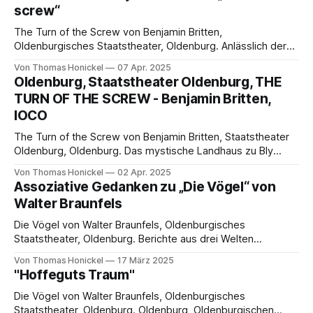
screw“
Aufführungsdauer, eine enorme Strapaze für alle
The Turn of the Screw von Benjamin Britten,
Oldenburgisches Staatstheater, Oldenburg. Anlässlich der
Neuinszenierung am Oldenburgischen Staatstheater von
Von Thomas Honickel
07 Apr. 2025
Thomas Honickel Prolog Oldenburg scheint ein höchst
Oldenburg, Staatstheater Oldenburg, THE
dankbares Pflaster für die teils sperrig wirkende, immer
TURN OF THE SCREW - Benjamin Britten,
aber mitreißende Musik des Musikheroen Benjamin Britten
IOCO
zu sein. Nach „A Midsummernight´s dream“ (2016) und
„Peter
The Turn of the Screw von Benjamin Britten, Staatstheater
Oldenburg, Oldenburg. Das mystische Landhaus zu Bly
Bericht zur Oldenburger Inszenierung von Benjamin Brittens
Von Thomas Honickel
02 Apr. 2025
„The Turn of the Screw“ von Thomas Honickel Fazit I Ein
Assoziative Gedanken zu „Die Vögel“ von
äußerst schwieriges Werk als kammermusikalisches Juwel,
Walter Braunfels
mit Alleinstellungsmerkmal im 20. Jahrhundert, bringt Georg
Heckel als regieführender
Die Vögel von Walter Braunfels, Oldenburgisches
Staatstheater, Oldenburg. Berichte aus drei Welten
Anlässlich der Aufführung am Oldenburgischen
Von Thomas Honickel
17 März 2025
Staatstheater von Thomas Honickel Zum Geleit Den
"Hoffeguts Traum"
Exoten im Opernrepertoire auch nach Jahrzehnten ohne
nennenswerte Aufführungstraditionen eine Chance zur
Die Vögel von Walter Braunfels, Oldenburgisches
Wiederauferstehung und möglicherweise sogar zur
Staatstheater, Oldenburg. Oldenburg, Oldenburgischen