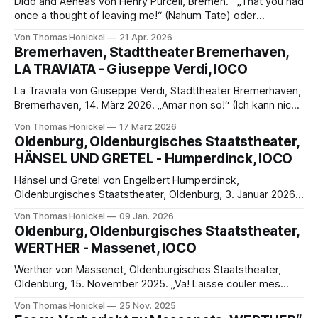
Dido and Aeneas von Henry Purcell, Bremen. „That you had
once a thought of leaving me!“ (Nahum Tate) oder
„Dissimulare etiam sperasti, perfide, tantum posse nefas?“
Von Thomas Honickel
21 Apr. 2026
Hast du wirklich gehofft, Verräter, ein so großes Verbrechen
Bremerhaven, Stadttheater Bremerhaven,
verbergen zu können? (Vergil/Anaeis IV/305) Gedanken
LA TRAVIATA - Giuseppe Verdi, IOCO
zum epochalen Opernerstling „Dido and Aeneas“ von
La Traviata von Giuseppe Verdi, Stadttheater Bremerhaven,
Bremerhaven, 14. März 2026. „Amar non so!“ (Ich kann nicht
lieben) Gedanken zur Premiere von „La Traviata“ am
Von Thomas Honickel
17 März 2026
Stadttheater Bremerhaven von Thomas Honickel
Oldenburg, Oldenburgisches Staatstheater,
Premierenbesuch am Samstag, 14. März 2026 daselbst
HÄNSEL UND GRETEL - Humperdinck, IOCO
Avant-propos Wenn eine intelligente, tiefgreifende
Regiearbeit auf brillante Stimmen und ein einfühlsam
Hänsel und Gretel von Engelbert Humperdinck,
Oldenburgisches Staatstheater, Oldenburg, 3. Januar 2026.
Alle Jahre wieder… Eindrücke von der Dernière von „Hänsel
Von Thomas Honickel
09 Jan. 2026
und Gretel“ im 11. Jahr seiner Premiere am Oldenburgischen
Oldenburg, Oldenburgisches Staatstheater,
Staatstheater (3. Januar 2026) von Thomas Honickel Avant
WERTHER - Massenet, IOCO
propos Es gibt Opern, die zu Gassenhauern werden; wegen
ihrer Musik, der
Werther von Massenet, Oldenburgisches Staatstheater,
Oldenburg, 15. November 2025. „Va! Laisse couler mes
larmes!“ Rezension zu Massenets „Werther“ am
Von Thomas Honickel
25 Nov. 2025
Oldenburgischen Staatstheater Besuch der zweiten