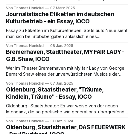
Etablierung im Kanon zu geben, ist der nicht hoch
Staatstheater, Die Vögel - Walter Braunfels, IOCO von
Von Thomas Honickel
07 März 2025
Thomas Honickel Avant-Prospos Ein großer, ein ganz
Journalistische Etiketten im deutschen
überragender, wenn man die Exotik und die
Kulturbetrieb - ein Essay, IOCO
Aufführungsgeschichte des Werkes betrachtet, gar ein
sensationeller Opernabend! Und überdies ausverkauft bei
Essay zu Etiketten im Kulturbetrieben: Stets aufs Neue sieht
der fünften Vorstellung! Bildgewaltig, opulent in
man sich bei Stabübergaben anlässlich eines
Intendantenwechsels (vor allem nach langjährigen Phasen
Von Thomas Honickel
08 Jan. 2025
von Leitungsteams) als Betrachter vor grundsätzlichen
Bremerhaven, Stadttheater, MY FAIR LADY -
Erwägungen gestellt, wie sich diese Wechsel im
G.B. Shaw, IOCO
öffentlichen Raum darstellen ...
Wer im Theater Bremerhaven mit My fair Lady von George
Bernard Shaw eines der unverwüstlichsten Musicals der
50er Jahre sehen möchte, darf sich auf schwungvolles
Von Thomas Honickel
07 Jan. 2025
Treiben auf der Bühne, teils blendende Sänger, ein
Oldenburg, Staatstheater, "Träume,
phantastisches multifunktionales Bühnenbild ....
Kindlein, Träume" - Essay, IOCO
Oldenburg- Staatstheater: Es war weise von der neuen
Intendanz, die so poetische wie generations-übergreifend
einnehmende Inszenierung des Humperdinck-Werkes in der
Von Thomas Honickel
31 Dez. 2024
Deutung durch Michael Moxham aus dem Jahr 2014 zu
Oldenburg, Staatstheater, DAS FEUERWERK
übernehmen.....