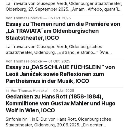
Vorstellung der Oper
La Traviata von Giuseppe Verdi, Oldenburger Staatstheater,
Oldenburg, 27. September 2025. „Amami, Alfredo, quant´io t
´amo!“ (Liebe mich, Alfredo, so wie ich dich liebe!“
Von Thomas Honickel
05 Okt. 2025
Gedanken zur Oldenburger Inszenierung von „La Traviata“
Essay zu Themen rund um die Premiere von
von Thomas Honickel Wir besuchten die vierte Vorstellung
„LA TRAVIATA“ am Oldenburgischen
nach der Premiere am 27. September 2025. REGIE Schon
Staatstheater, IOCO
vor
La Traviata von Giuseppe Verdi, Oldenburgisches
Staatstheater, Oldenburg. „E strano, e strano…“ (Wie
seltsam…) Essay zu Themen rund um die Premiere von „La
Von Thomas Honickel
01 Okt. 2025
Traviata“ am Oldenburgischen Staatstheater:
Essay zu „DAS SCHLAUE FÜCHSLEIN “ von
Untersuchungen zu den Opernkomponisten Wagner und
Leoš Janáček sowie Reflexionen zum
Verdi – „Traviata“ als frühes Werk des Verismo – Das Leben
Pantheismus in der Musik, IOCO
der Kurtisanen im 19. Jahrhundert – Herausforderungen des
Werkes
Von Thomas Honickel
09 Juli 2025
Gedanken zu Hans Rott (1858-1884),
Kommilitone von Gustav Mahler und Hugo
Wolf in Wien, IOCO
Sinfonie Nr. 1 in E-Dur von Hans Rott, Oldenburgisches
Staatstheater, Oldenburg, 29.06.2025. „Ein echter