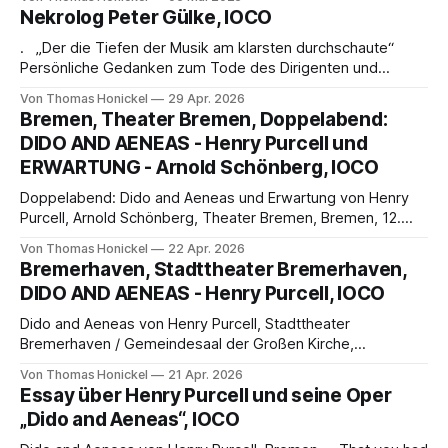
Wolfgang Korngolds „Die tote Stadt“ am Stadttheater
Nekrolog Peter Gülke, IOCO
Bremerhaven Wir besuchten die Premiere am 2. Mai 2026.
Bericht von Thomas Honickel Prolog Nach einer
. „Der die Tiefen der Musik am klarsten durchschaute“
erzwungenen, ideologisch-
Persönliche Gedanken zum Tode des Dirigenten und
musikalischen Denkers Prof. Dr. mult. Peter Gülke von
Von Thomas Honickel
29 Apr. 2026
Thomas Honickel Prof. Dr. mult. Peter Gülke, der Kopf der
Bremen, Theater Bremen, Doppelabend:
musikalisch-reflektierten Intelligenzia unserer Zeit, ist
DIDO AND AENEAS - Henry Purcell und
verstorben. Der Titel dieses Essays ist die Abwandlung des
ERWARTUNG - Arnold Schönberg, IOCO
Untertitels zu
Doppelabend: Dido and Aeneas und Erwartung von Henry
Purcell, Arnold Schönberg, Theater Bremen, Bremen, 12.
April 2025. „Ich alleine…in meiner Nacht…“ Gedanken zum
Von Thomas Honickel
22 Apr. 2026
Doppelabend „Dido and Aeneas“ von Henry Purcell und
Bremerhaven, Stadttheater Bremerhaven,
„Erwartung“ von Arnold Schönberg Wir besuchten die
DIDO AND AENEAS - Henry Purcell, IOCO
zweite Vorstellung am 12. April 2025 von Thomas Honickel
Zum Werk
Dido and Aeneas von Henry Purcell, Stadttheater
Bremerhaven / Gemeindesaal der Großen Kirche,
Bremerhaven, 11. April 2025. „When I am laid in earth“
Von Thomas Honickel
21 Apr. 2026
Purcells Oper „Dido and Aeneas – A Love story?“ als
Essay über Henry Purcell und seine Oper
Jugendprojekt am Stadttheater Bremerhaven Wir
„Dido and Aeneas“, IOCO
besuchten die vierte Vorstellung im Gemeindesaal der
Großen Kirche zu Bremerhaven am 11. April