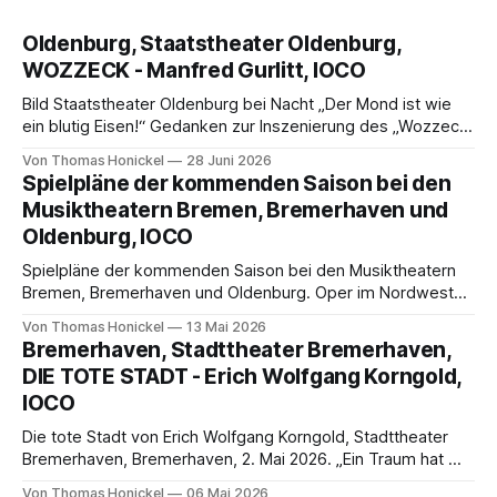
Oldenburg, Staatstheater Oldenburg,
WOZZECK - Manfred Gurlitt, IOCO
Bild Staatstheater Oldenburg bei Nacht „Der Mond ist wie
ein blutig Eisen!“ Gedanken zur Inszenierung des „Wozzeck“
von Manfred Gurlitt am Oldenburgischen Staatstheater von
Von Thomas Honickel
28 Juni 2026
Thomas Honickel Wir besuchten die vierte Vorstellung am
Spielpläne der kommenden Saison bei den
19. Juni 2026. Avant prospos Bisweilen schlägt das
Musiktheatern Bremen, Bremerhaven und
Schicksal im Schaffen eines Tonsetzers erbarmungslos zu.
Oldenburg, IOCO
Manfred Gurlitt ist
Spielpläne der kommenden Saison bei den Musiktheatern
Bremen, Bremerhaven und Oldenburg. Oper im Nordwesten
– eine Synopse von Thomas Honickel Es ist angerichtet!
Von Thomas Honickel
13 Mai 2026
Nach gewiss langen Monaten der Vorbereitung präsentieren
Bremerhaven, Stadttheater Bremerhaven,
die drei Häuser im Nordwesten ihre Unternehmungen im
DIE TOTE STADT - Erich Wolfgang Korngold,
Bereich des Musiktheaters der Öffentlichkeit. Dabei reicht
IOCO
die Palette von Händel bis ins
Die tote Stadt von Erich Wolfgang Korngold, Stadttheater
Bremerhaven, Bremerhaven, 2. Mai 2026. „Ein Traum hat mir
den Traum zerstört“ Gedanken zur Inszenierung von Erich
Von Thomas Honickel
06 Mai 2026