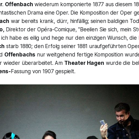
r
.
Offenbach
wiederum komponierte 1877 aus diesem 185
tastischen Drama eine Oper. Die Komposition der Oper ges
ach
war bereits krank, dürr, hinfällig; seinen baldigen T
o,
Direktor der Opéra-Comique,
"Beeilen Sie sich, mein S
 ich habe es eilig und hege nur den einzigen Wunsch, die
ch
starb 1880; den Erfolg seiner 1881 uraufgeführten Oper
od
Offenbachs
nur weitgehend fertige Komposition wurde
r wieder überarbeitet. Am
Theater Hagen
wurde die bek
ens-
Fassung von 1907 gespielt.