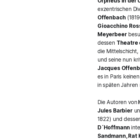
Orpheus in der 
exzentrischen Di
Offenbach
(1819
Gioacchino Ross
Meyerbeer
bes
dessen
Theatre 
die Mittelschich
und seine nun kr
Jacques Offen
es in Paris keine
in späten Jahren 
Die Autoren von
Jules Barbier
u
1822) und dessen
D´Hoffmann
int
Sandmann, Rat K