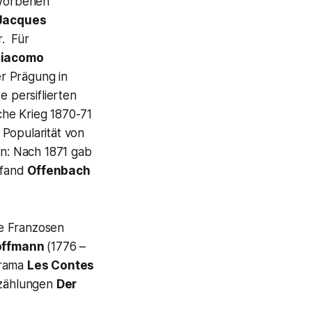
mworbenen
Jacques
r. Für
iacomo
er Prägung in
e persiflierten
che Krieg 1870-71
 Popularität von
hn: Nach 1871 gab
o fand
Offenbach
e Franzosen
Hoffmann
(1776 –
Drama
Les Contes
rzählungen
Der