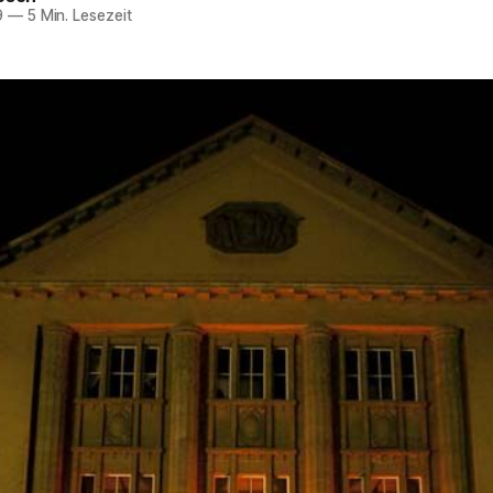
9
—
5 Min. Lesezeit