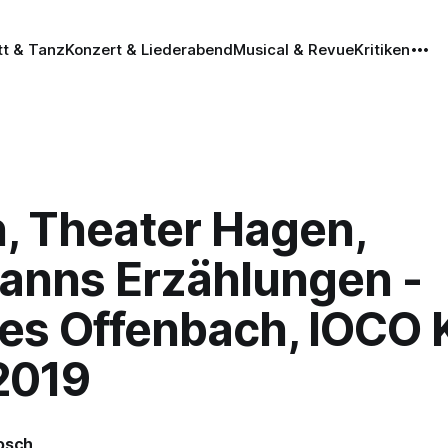
tt & Tanz
Konzert & Liederabend
Musical & Revue
Kritiken
, Theater Hagen,
anns Erzählungen -
s Offenbach, IOCO Kr
2019
rosch