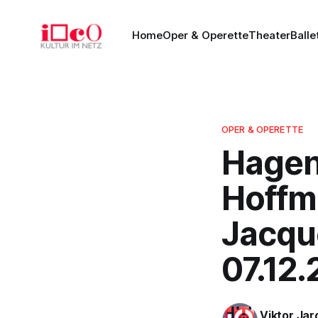
Home
Oper & Operette
Theater
Balle
OPER & OPERETTE
Hagen
Hoffm
Jacque
07.12.
Viktor Ja