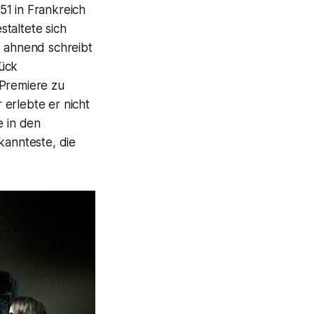
1 in Frankreich
taltete sich
od ahnend schreibt
tück
 Premiere zu
 erlebte er nicht
 in den
annteste, die