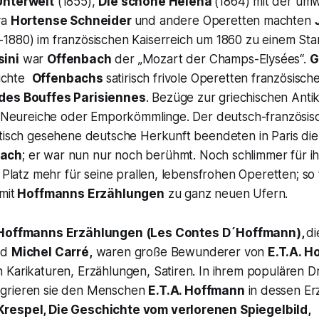
Unterwelt
(1855),
Die schöne Helena
(1864) mit der u
va
Hortense Schneider
und andere Operetten machten
-1880) im französischen Kaiserreich um 1860 zu einem Sta
ini
war
Offenbach
der „
Mozart der Champs-Elysées
“.
G
uchte
Offenbachs
satirisch frivole Operetten französisch
des Bouffes Parisiennes
. Bezüge zur griechischen Antik
t, Neureiche oder Emporkömmlinge. Der deutsch-französis
itisch gesehene deutsche Herkunft beendeten in Paris die
bach
; er war nun nur noch berühmt. Noch schlimmer für i
n Platz mehr für seine prallen, lebensfrohen Operetten; s
mit
Hoffmanns Erzählungen
zu ganz neuen Ufern.
Hoffmanns Erzählungen
(
Les Contes D´Hoffmann),
di
nd
Michel Carré,
waren große Bewunderer von
E.T.A. 
 Karikaturen, Erzählungen, Satiren. In ihrem populären 
egrieren sie den Menschen
E.T.A. Hoffmann
in dessen E
respel, Die Geschichte vom verlorenen Spiegelbild,