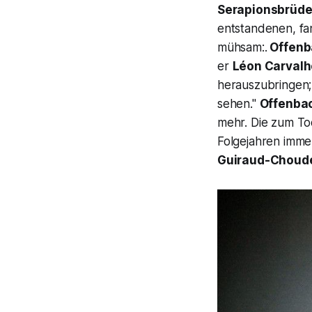
Serapionsbrüde
entstandenen, fan
mühsam:.
Offenb
er
Léon Carvalh
herauszubringen;
sehen."
Offenba
mehr. Die zum T
Folgejahren imme
Guiraud-Choud