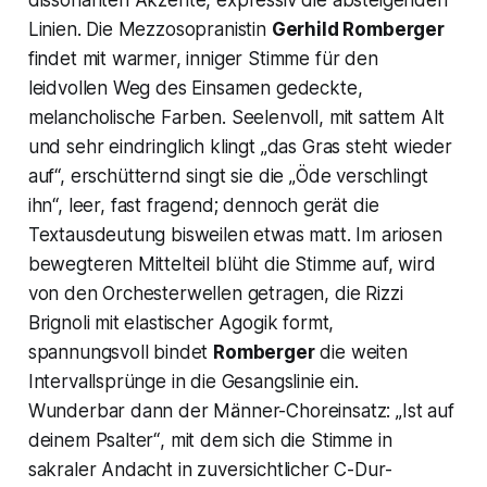
Linien. Die Mezzosopranistin
Gerhild Romberger
findet mit warmer, inniger Stimme für den
leidvollen Weg des Einsamen gedeckte,
melancholische Farben. Seelenvoll, mit sattem Alt
und sehr eindringlich klingt „
das Gras steht wieder
auf
“, erschütternd singt sie die „
Öde verschlingt
ihn
“, leer, fast fragend; dennoch gerät die
Textausdeutung bisweilen etwas matt. Im ariosen
bewegteren Mittelteil blüht die Stimme auf, wird
von den Orchesterwellen getragen, die Rizzi
Brignoli mit elastischer Agogik formt,
spannungsvoll bindet
Romberger
die weiten
Intervallsprünge in die Gesangslinie ein.
Wunderbar dann der Männer-Choreinsatz:
„Ist auf
deinem Psalter“
, mit dem sich die Stimme in
sakraler Andacht in zuversichtlicher C-Dur-