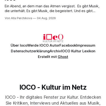
Ein Abend, an dem man das Atmen vergisst. Es gibt Musik,
die unterhält. Es gibt Musik, die begeistert. Und es gibt
Musik, nach der man minutenlang kein Wort sagen kann.
Von Alla Perchikova
04 Aug. 2026
Genau so war der Abend im Kurhaus Wiesbaden, an dem
Johannes Brahms’ Erstes Klavierkonzert d-Moll op. 15 mit
Daniil
Über Ioco
Werde IOCO Autor
Facebook
Impressum
Datenschutzerklärung
Archiv
IOCO Kultur Lexikon
Erstellt mit
Ghost
IOCO - Kultur im Netz
IOCO - Ihr digitales Fenster zur Kultur. Entdecken
Sie Kritiken, Interviews und Aktuelles aus Musik,