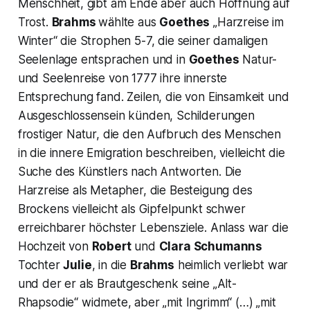
Menschheit, gibt am Ende aber auch Hoffnung auf
Trost.
Brahms
wählte aus
Goethes
„Harzreise im
Winter“
die Strophen 5-7, die seiner damaligen
Seelenlage entsprachen und in
Goethes
Natur-
und Seelenreise von 1777 ihre innerste
Entsprechung fand. Zeilen, die von Einsamkeit und
Ausgeschlossensein künden, Schilderungen
frostiger Natur, die den Aufbruch des Menschen
in die innere Emigration beschreiben, vielleicht die
Suche des Künstlers nach Antworten. Die
Harzreise als Metapher, die Besteigung des
Brockens vielleicht als Gipfelpunkt schwer
erreichbarer höchster Lebensziele. Anlass war die
Hochzeit von
Robert
und
Clara Schumanns
Tochter
Julie
, in die
Brahms
heimlich verliebt war
und der er als Brautgeschenk seine
„Alt-
Rhapsodie“
widmete, aber „mit Ingrimm“ (…) „mit