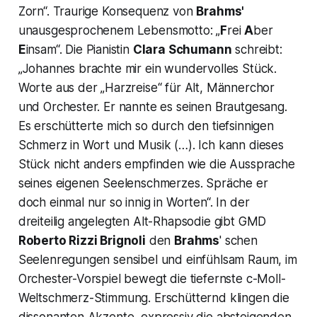
Zorn“. Traurige Konsequenz von
Brahms'
unausgesprochenem Lebensmotto: „
F
rei
A
ber
E
insam“. Die Pianistin
Clara Schumann
schreibt:
„Johannes brachte mir ein wundervolles Stück.
Worte aus der „Harzreise“ für Alt, Männerchor
und Orchester. Er nannte es seinen Brautgesang.
Es erschütterte mich so durch den tiefsinnigen
Schmerz in Wort und Musik (…). Ich kann dieses
Stück nicht anders empfinden wie die Aussprache
seines eigenen Seelenschmerzes. Spräche er
doch einmal nur so innig in Worten“. In der
dreiteilig angelegten Alt-Rhapsodie gibt GMD
Roberto Rizzi Brignoli
den
Brahms
' schen
Seelenregungen sensibel und einfühlsam Raum, im
Orchester-Vorspiel bewegt die tiefernste c-Moll-
Weltschmerz-Stimmung. Erschütternd klingen die
dissonanten Akzente, expressiv die absteigenden