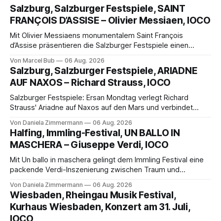
Salzburg, Salzburger Festspiele, SAINT
FRANÇOIS D’ASSISE – Olivier Messiaen, IOCO
Mit Olivier Messiaens monumentalem Saint François
d’Assise präsentieren die Salzburger Festspiele einen
außergewöhnlichen Opernabend. Romeo Castellucci gelingt
Von Marcel Bub
06 Aug. 2026
eine bildgewaltige Inszenierung, Maxime Pascal entfaltet
Salzburg, Salzburger Festspiele, ARIADNE
die komplexe Partitur eindrucksvoll, Philippe Sly berührt als
AUF NAXOS – Richard Strauss, IOCO
Franziskus.
Salzburger Festspiele: Ersan Mondtag verlegt Richard
Strauss' Ariadne auf Naxos auf den Mars und verbindet
Science-Fiction mit Opernklassik. Musikalisch überzeugt die
Von Daniela Zimmermann
06 Aug. 2026
Aufführung mit starken Solisten und den Wiener
Halfing, Immling-Festival, UN BALLO IN
Philharmonikern, szenisch bleibt der zweite Akt jedoch
MASCHERA – Giuseppe Verdi, IOCO
hinter den Erwartungen zurück.
Mit Un ballo in maschera gelingt dem Immling Festival eine
packende Verdi-Inszenierung zwischen Traum und
Wirklichkeit. Verena von Kerssenbrock verbindet
Von Daniela Zimmermann
06 Aug. 2026
psychologische Tiefe mit starken Bildern, getragen von
Wiesbaden, Rheingau Musik Festival,
einem spielfreudigen Ensemble und einer musikalisch
Kurhaus Wiesbaden, Konzert am 31. Juli,
überzeugenden Gesamtleistung.
IOCO