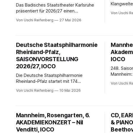
Klangwelte
Das Badisches Staatstheater Karlsruhe
rauschhaft
präsentiert für 2026/27 einen
Von Uschi R
Rizzi Brign
vielseitigen Spielplan zwischen Musical,
Von Uschi Reifenberg
27 Mai 2026
Orchester b
Oper, Schauspiel, Ballett und
Eulenspieg
Digitaltheater. Große Namen,
und „Also s
Uraufführungen und Kooperationen
treffen auf Sparzwänge – künstlerische
Deutsche Staatsphilharmonie
Mannhei
Vielfalt bleibt dennoch das zentrale
Rheinland-Pfalz,
Akademi
Versprechen.
SAISONVORSTELLUNG
IOCO
2026/27, IOCO
248. Saiso
Mannheim: 
Die Deutsche Staatsphilharmonie
Dvořák und
Rheinland-Pfalz startet mit 174
Von Uschi R
Weltstars,
Veranstaltungen in die Saison 2026/27.
Von Uschi Reifenberg
10 Mai 2026
und wachse
Chefdirigent Michael Francis, Intendant
Mannheim e
Michael Gassmann und Artistic Partner
für die Zuk
Julian Rachlin setzen auf neue Formate,
Festivals und internationale Präsenz.
Mannheim, Rosengarten, 6.
CD, EA
AKADEMIEKONZERT – Nil
& PIANO
Venditti, IOCO
Beethov