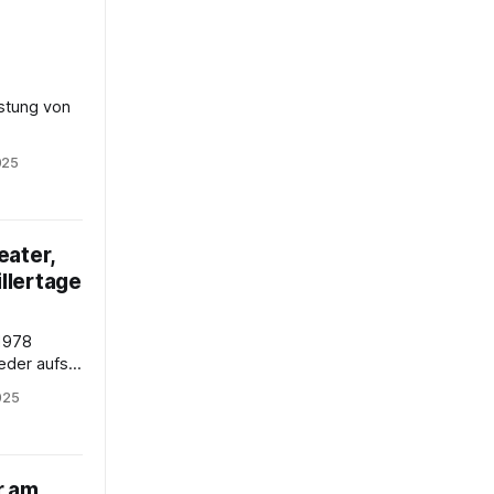
n
astung von
Pfalz in
025
eater,
illertage
 1978
eder aufs
illers
025
t Relevanz
iebe
schen nur
f einen der
r am