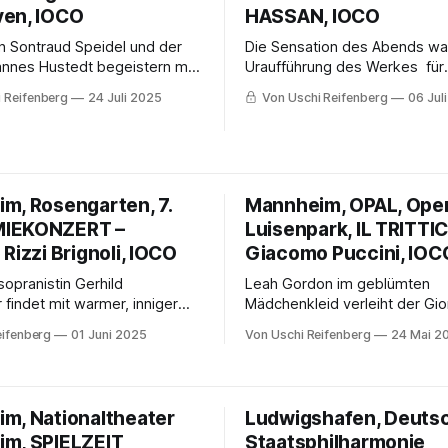
en, IOCO
HASSAN, IOCO
in Sontraud Speidel und der
Die Sensation des Abends wa
hannes Hustedt begeistern mit
Uraufführung des Werkes für
ität des Zusammenspiels, die
solistisches Streichquartett u
 Reifenberg
24 Juli 2025
Von Uschi Reifenberg
06 Jul
e, Kultiviertheit und
Sinfonieorchester des Kompo
 geprägt ist.
Violinisten Florian Willeitner, e
Auftragswerk der Musikalisch
Akademie.
m, Rosengarten, 7.
Mannheim, OPAL, Ope
IEKONZERT –
Luisenpark, IL TRITTI
Rizzi Brignoli, IOCO
Giacomo Puccini, IOC
opranistin Gerhild
Leah Gordon im geblümten
findet mit warmer, inniger
Mädchenkleid verleiht der Gio
 den leidvollen Weg des
Jugendlichkeit und Frische zw
eifenberg
01 Juni 2025
Von Uschi Reifenberg
24 Mai 2
gedeckte, melancholische
den gestrandeten Figuren.
m, Nationaltheater
Ludwigshafen, Deuts
m, SPIELZEIT
Staatsphilharmonie