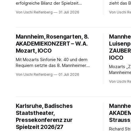
erfolgreiche Bilanz der Spielzeit
zieht das 
2025/26: 236.500 Besuchende,
Karlsruhe e
Von Uschi Reifenberg
31 Juli 2026
Von Uschi R
steigende Abozahlen und starke
Spielzeit 
Auslastung. Besonders Oper, Tanz und
Besucher:i
das Festival „Mannheimer Sommer“
starke Koo
begeisterten mit ausverkauften
Netzwerke 
Mannheim, Rosengarten, 8.
Mannhei
Vorstellungen und großem
Strahlkraft
AKADEMIEKONZERT – W. A.
Luisenp
Publikumszuspruch.
herausford
Mozart, IOCO
ZAUBERF
IOCO
Mit Mozarts Sinfonie Nr. 40 und dem
Requiem setzte das 8. Mannheimer
Mozarts „Z
Akademiekonzert einen glanzvollen
Mannheimer
Von Uschi Reifenberg
01 Juli 2026
Schlusspunkt des Mannheimer
Graphic No
Von Uschi R
Sommers. Rinaldo Alessandrini, das
Däuper ver
Nationaltheater Orchester, Chor und
Gesellschaf
Solisten begeisterten – gekrönt vom
einem mitr
bewegenden Abschied des
hervorrag
Karlsruhe, Badisches
Mannhei
Konzertmeisters Andrei Rosianu.
Orchester.
Staatstheater,
AKADEM
Pressekonferenz zur
Strauss
Spielzeit 2026/27
Richard St