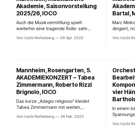
Akademie, Saisonvorstellung
Akademi
2025/26, IOCO
Bartal,
Auch die Musikvermittlung spielt
Marc Minko
weiterhin eine tragende Rolle: sehr
dirigiert, 
gefragt sind die
Publikum, z
Von Uschi Reifenberg
06 Apr. 2025
Von Uschi R
Einführungsveranstaltungen vor jedem
führt so un
Akademiekonzert, in denen
Szenen des
Künstlerinnen und Künstler Einblicke in
einem tran
die Probenarbeit geben.
mit innerem
und erwart
Mannheim, Rosengarten, 5.
Orchest
AKADEMIEKONZERT – Tabea
Bearbei
Zimmermann, Roberto Rizzi
Komponi
Brignolo, IOCO
vier Hä
Barthol
Das kurze „Adagio religioso“ kleidet
Tabea Zimmermann mit weiten,
In einem 
raumfüllenden Kantilenen in andächtige
Spannungsb
Von Uschi Reifenberg
26 Feb. 2025
Innerlichkeit, die von schmerzerfüllten
die nahtlo
Von Uschi R
Seufzern der Bratsche in hoher Lage
dieser fast
kontrastiert werden.
und erreic