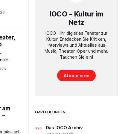
dern in
IOCO - Kultur im
026
te sind
Netz
raufführung
 sowie
IOCO - Ihr digitales Fenster zur
eater,
azz auf
Kultur. Entdecken Sie Kritiken,
O
Interviews und Aktuelles aus
Musik, Theater, Oper und mehr.
e
Tauchen Sie ein!
onale
onen und
2026
Das
Abonnieren
entiert für
ches
cini,
 Tradition.
r am
EMPFEHLUNGEN
 –
Das IOCO Archiv
musikalisch