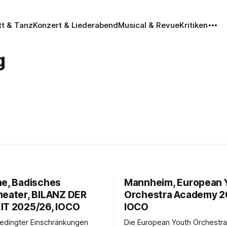
tt & Tanz
Konzert & Liederabend
Musical & Revue
Kritiken
g
he, Badisches
Mannheim, European 
heater, BILANZ DER
Orchestra Academy 2
IT 2025/26, IOCO
IOCO
edingter Einschränkungen
Die European Youth Orchest