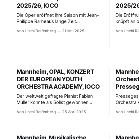
2025/26, IOCO
2025/26
Die Oper eröffnet ihre Saison mit Jean-
Die Eröffn
Philippe Rameaus lange Zeit
knüpft an 
verschollener Oper Les Boréades, die
Nationalthe
Von Uschi Reifenberg
21 Mai 2025
Von Uschi R
die Programmlinie unbekannter
»Lohengrin
französischer Werke fortsetzt und auch
die Bühne,
die Ballettcompagnie in hohem Maße
erzählt.
szenisch einbezieht.
Mannheim, OPAL, KONZERT
Mannhei
DER EUROPEAN YOUTH
Orchest
ORCHESTRA ACADEMY, IOCO
Presseg
Der weltweit gefragte Pianist Fabian
Presseges
Müller konnte als Solist gewonnen
Orchestra 
werden. Jan-Paul Reinke und das EYOA
Musikschu
Von Uschi Reifenberg
25 Apr. 2025
Von Uschi R
Orchester trugen den Pianisten auf
Händen, ließen ihm alle Freiheiten, den
virtuosen Klavierpart auszukosten.
Mannheim, Musikalische
Mannhei