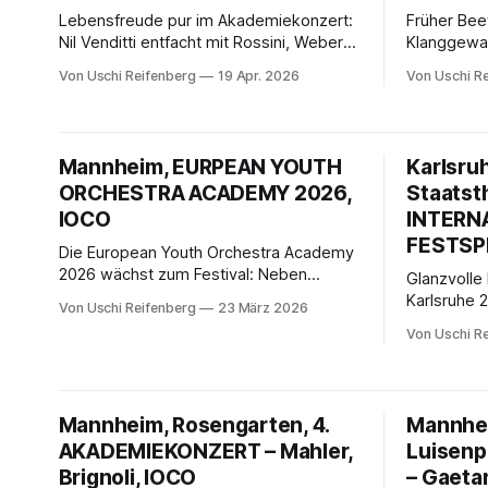
Lebensfreude pur im Akademiekonzert:
Früher Be
Nil Venditti entfacht mit Rossini, Weber
Klanggewan
und Beethoven ein elektrisierendes
lassen sel
Von Uschi Reifenberg
19 Apr. 2026
Von Uschi R
Klangfest. Antonia Zimmermann glänzt
für Flöte u
im Fagottkonzert, das Nationaltheater-
Ausdruckss
Orchester begeistert mit Energie,
feinem Ges
Präzision und tänzerischem
eine lohne
Mannheim, EURPEAN YOUTH
Karlsru
Überschwang.
ORCHESTRA ACADEMY 2026,
Staatsth
IOCO
INTERN
FESTSPI
Die European Youth Orchestra Academy
2026 wächst zum Festival: Neben
Glanzvolle
Sinfonik nun auch Kammermusik und
Karlsruhe 2
Von Uschi Reifenberg
23 März 2026
Big-Band-Jazz. Junge Talente aus ganz
Barockstar
Von Uschi R
Europa treffen sich in Mannheim – für
Auslastung
Musik, Austausch und gelebte
innovative
europäische Vielfalt.
hochkaräti
Festival ei
Mannheim, Rosengarten, 4.
Mannhei
inhaltliche
AKADEMIEKONZERT – Mahler,
Luisenp
Brignoli, IOCO
– Gaeta