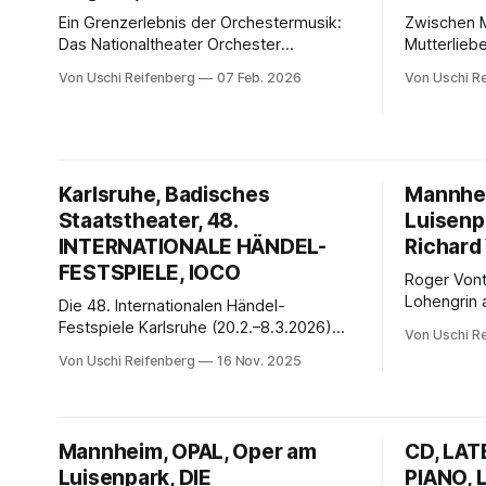
Ein Grenzerlebnis der Orchestermusik:
Zwischen 
Das Nationaltheater Orchester
Mutterliebe
Mannheim und Roberto Rizzi Brignoli
Lucrezia B
Von Uschi Reifenberg
07 Feb. 2026
Von Uschi R
entfesseln Mahlers „Tragische“ als
Nationalth
monumentale Klangvision zwischen
Belcanto-T
Euphorie, Erschütterung und
Inszenieru
existenzieller Wucht – ein singulärer
geführt un
Konzertabend mit Nachhall.
herausrage
Karlsruhe, Badisches
Mannhei
Staatstheater, 48.
Luisenp
INTERNATIONALE HÄNDEL-
Richard
FESTSPIELE, IOCO
Roger Vont
Lohengrin 
Die 48. Internationalen Händel-
Welttheate
Festspiele Karlsruhe (20.2.–8.3.2026)
Von Uschi R
und Zerfall
präsentieren 28 Veranstaltungen rund
Von Uschi Reifenberg
16 Nov. 2025
spannungs
um Händels Oper Tamerlano, ergänzt
Leitung ent
durch Konzerte, Lesungen, Orgelrezitale,
betörendes
Film, Cross-Over und den renommierten
Schatten –
Farinelli-Wettbewerb.
Mannheim, OPAL, Oper am
CD, LAT
berührend.
Luisenpark, DIE
PIANO, 