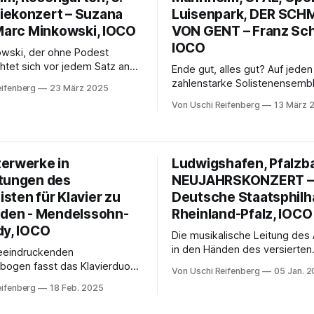
größten Konfliktherde unserer
ekonzert – Suzana
Luisenpark, DER SCH
 Marc Minkowski, IOCO
VON GENT – Franz Sch
IOCO
wski, der ohne Podest
richtet sich vor jedem Satz ans
Ende gut, alles gut? Auf jeden
itiert die Überschriften und
zahlenstarke Solistenensembl
eifenberg
23 März 2025
mittelbar in die einzelnen
wieder einmal seine außerord
Von Uschi Reifenberg
13 März 
 Werkes ein. Er findet hier zu
Qualität unter Beweis stellte. 
sparent durchgehörten Klang
Joachim Goltz, der mit der Ro
 Leuchten, feinsinnig, freudig
Smee seinem vielseitigen Rep
ungsvoll.
weiteres Highlight hinzufügen
erwerke in
Ludwigshafen, Pfalzb
tungen des
NEUJAHRSKONZERT –
sten für Klavier zu
Deutsche Staatsphil
nden - Mendelssohn-
Rheinland-Pfalz, IOCO
dy, IOCO
Die musikalische Leitung des
in den Händen des versierten
beeindruckenden
Gastdirigenten Gregor Bühl, d
ogen fasst das Klavierduo
Von Uschi Reifenberg
05 Jan. 
gelaunten Musikern Frische, F
s aufeinanderfolgenden Sätze
eifenberg
18 Feb. 2025
und viel Orchesterglanz entlo
 vierzig minütigen Sinfonie
darüber hinaus mit seinen hu
ht eine große formale