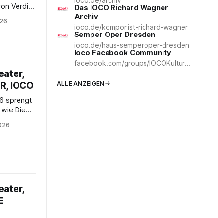
ioco.de/archiv
on Verdis
Das IOCO Richard Wagner
Archiv
026
wischen
ioco.de/komponist-richard-wagner
Semper Oper Dresden
ioco.de/haus-semperoper-dresden
Ioco Facebook Community
ro“
facebook.com/groups/IOCOKulturCommunity
s
eater,
er
, IOCO
ALLE ANZEIGEN
6 sprengt
 wie Die
 Damrau und
2026
rd
ur Bühne
festivals.
eater,
E