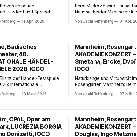
ethoven im neuen
Barbi Marković wird Hausauto
d: Hustedt und Speidel
Nationaltheater Mannheim: In 
ten gespielte Bearbeitungen
Spielzeit 2026/27 entwickelt s
eifenberg
11 Apr. 2026
Von Uschi Reifenberg
01 Apr. 2
nd Klavier lebendig werden.
„was übrig bleibt haha“ ein n
tark, klangschön und mit
zwischen Trash, Popkultur und
pür für Beethovens Geist –
scharf beobachtet, ironisch 
nde Entdeckung.
und überraschend poetisch.
he, Badisches
Mannheim, Rosengarte
eater, 48.
AKADEMIEKONZERT –
ATIONALE HÄNDEL-
Smetana, Encke, Dvoř
ELE 2026, IOCO
IOCO
 Bilanz der Händel-Festspiele
Naturklänge und Virtuosität im
026: Internationale
Rosengarten Mannheim: Beim
s, über 15.000 Besucher und
Akademiekonzert begeistert 
eifenberg
18 März 2026
Von Uschi Reifenberg
07 März 
 von mehr als 90 %. Mit
Yang mit der gefeierten Urauf
n Opernformaten und
von Thorsten Enckes Violinko
gen Konzerten setzte das
Dirigent Michal Nesterowicz s
ndrucksvolle künstlerische und
Smetanas „Moldau“ und Dvořá
m, OPAL, Oper am
Mannheim, Rosengarte
 Impulse.
Sinfonie einen farbenreichen
ark, LUCREZIA BORGIA
AKADEMIEKONZERT – 
slawischer Klangpoesie.
no Donizetti, IOCO
Douglas, Ingo Metzma