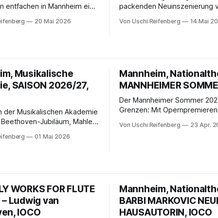
n entfachen in Mannheim ein
packenden Neuinszenierung v
es Konzert-Erlebnis: Roberto
„Nabucco“ überzeugt das
eifenberg
20 Mai 2026
Von Uschi Reifenberg
14 Mai 2
oli und das Nationaltheater-
Nationaltheater Mannheim. Z
egeistern mit „Till
Holocaust-Metaphern,
el“, Mozarts c-Moll-Konzert
Freiheitssehnsucht und
prach Zarathustra“.
überwältigendem „Va, pensie
entfaltet sich ein bewegende
m, Musikalische
Mannheim, Nationalth
Opernerlebnis voller politisch
e, SAISON 2026/27,
Sprengkraft.
MANNHEIMER SOMMER
Der Mannheimer Sommer 202
Grenzen: Mit Opernpremieren
n der Musikalischen Akademie
Zauberflöte, Stars wie Diana
Beethoven-Jubiläum, Mahler,
Von Uschi Reifenberg
23 Apr. 
ungewöhnlichen Spielorten wi
 erstmals Carmina Burana. Mit
eifenberg
01 Mai 2026
Mannheim vom 18.–28. Juni z
 starkem Publikumszuspruch
eines vielfältigen Musiktheater
nder Strahlkraft setzt
rneut ein kraftvolles Zeichen
unft sinfonischer Kultur.
RLY WORKS FOR FLUTE
Mannheim, Nationalth
 – Ludwig van
BARBI MARKOVIC NEU
en, IOCO
HAUSAUTORIN, IOCO