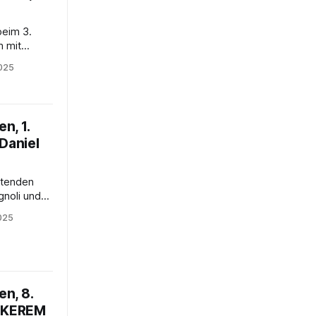
beim 3.
 mit
rkonzert
2025
 Barry
ltet
ng und
n, 1.
Daniel
htenden
gnoli und
r Mannheim
2025
tag mit
ns’
 „Bilder
ler-Schott
n, 8.
 KEREM