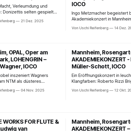
IOCO
Macht, Verleumdung und
: Donizettis selten gespielte
Ingo Metzmacher begeistert 
orgia entfaltet am
Akademiekonzert in Mannheim
eifenberg
21 Dez. 2025
eater Mannheim große
Tschaikowskys erstem Klavie
Von Uschi Reifenberg
14 Dez. 
ragik. Eine starke
und Strawinskys „Feuervogel“.
ng, musikalisch glänzend
Douglas glänzt als Solist, das
d getragen von
Nationaltheaterorchester entfa
nden Sängerleistungen.
Klangfarbenreichtum, Spannu
m, OPAL, Oper am
Mannheim, Rosengarte
orchestrale Brillanz.
ark, LOHENGRIN –
AKADEMIEKONZERT - 
 Wagner, IOCO
Müller-Schott, IOCO
obel inszeniert Wagners
Ein Eröffnungskonzert in leuc
am NTM als düsteres
Klangfarben: Roberto Rizzi Bri
r zwischen Glauben, Macht
das Nationaltheaterorcheste
eifenberg
04 Nov. 2025
Von Uschi Reifenberg
12 Okt. 
. In Roberto Rizzi Brignolis
feiern Ravel zum 150. Geburts
geladener musikalischer
„Daphnis et Chloé“, Saint-Saë
faltet sich ein visuell
Cellokonzert und Mussorgskys
 Drama zwischen Licht und
einer Ausstellung“. Daniel Mül
 kraftvoll, modern und
brilliert als Solist.
E WORKS FOR FLUTE &
Mannheim, Rosengarte
Ludwig van
AKADEMIEKONZERT –