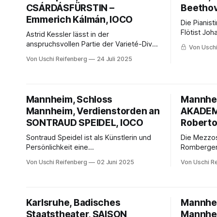
CSÁRDÁSFÜRSTIN –
Beethov
Emmerich Kálmán, IOCO
Die Pianist
Flötist Jo
Astrid Kessler lässt in der
einer Qual
anspruchsvollen Partie der Varieté-Diva
Von Uschi
von Harmoni
ihren jugendlichen Sopran leuchten,
Von Uschi Reifenberg
24 Juli 2025
Spielfreude
geizt nicht mit dramatischen Höhen, ihre
Auftrittsarie „Heia, in den Bergen ist mein
Heimatland“ wird zur glanzvollen
Visitenkarte.
Mannheim, Schloss
Mannhei
Mannheim, Verdienstorden an
AKADEM
SONTRAUD SPEIDEL, IOCO
Roberto 
Sontraud Speidel ist als Künstlerin und
Die Mezzos
Persönlichkeit eine
Romberger 
Ausnahmeerscheinung. Sie zählt zu den
Stimme für
Von Uschi Reifenberg
02 Juni 2025
Von Uschi R
ganz wenigen, die bei einer so
Einsamen 
intensiven Lehrtätigkeit eine derart
Farben.
erfolgreiche Laufbahn als
Konzertpianistin vorweisen können.
Karlsruhe, Badisches
Mannhei
Staatstheater, SAISON
Mannhei