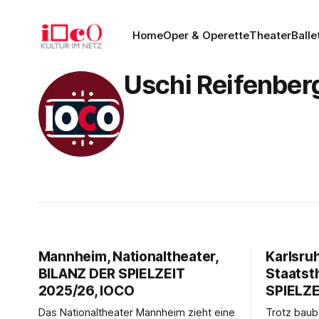
Home
Oper & Operette
Theater
Balle
Uschi Reifenber
Mannheim, Nationaltheater,
Karlsru
BILANZ DER SPIELZEIT
Staatst
2025/26, IOCO
SPIELZE
Das Nationaltheater Mannheim zieht eine
Trotz baub