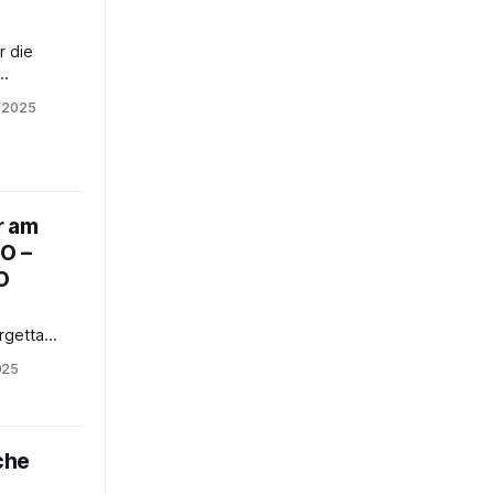
r die
nd
i 2025
nisten und
in
en
r am
CO –
O
rgetta
ischen all
025
che