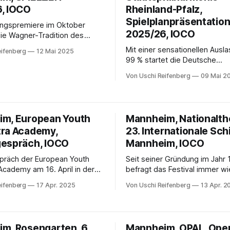
, IOCO
Rheinland-Pfalz,
Spielplanpräsentatio
ungspremiere im Oktober
2025/26, IOCO
die Wagner-Tradition des
aters an und bringt mit
Mit einer sensationellen Ausl
eifenberg
12 Mai 2025
« (26.10.2025) ein Drama auf
99 % startet die Deutsche
 das von Umbruch und Utopie
Staatsphilharmonie Rheinland-
Von Uschi Reifenberg
09 Mai 2
die neue Spielzeit.
m, European Youth
Mannheim, Nationalth
ra Academy,
23. Internationale Sch
espräch, IOCO
Mannheim, IOCO
präch der European Youth
Seit seiner Gründung im Jahr
Academy am 16. April in der
befragt das Festival immer wi
le Mannheim
Neue, welche Themen aus Sch
eifenberg
17 Apr. 2025
Von Uschi Reifenberg
13 Apr. 2
Kosmos für unsere Gegenwar
haben. Das aus Kabale und L
abgeleitete Motto „Wenn Men
Menschen sind“ zielt direkt au
m, Rosengarten, 6.
Mannheim, OPAL, Ope