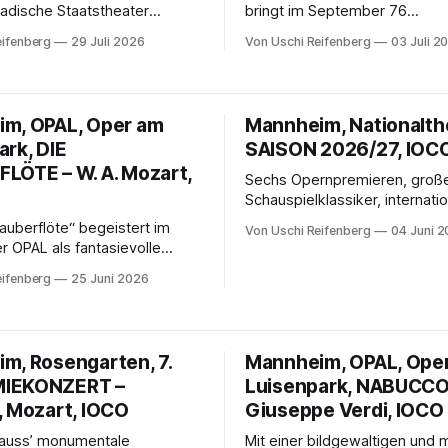
Badische Staatstheater
bringt im September 76
ine positive Bilanz der
Nachwuchsmusiker aus 17 Län
eifenberg
29 Juli 2026
Von Uschi Reifenberg
03 Juli 2
2025/26: Rund 260.000
die Metropolregion. Höhepunk
nnen, erfolgreiche Premieren,
Hannes Wagner als Solist im
perationen und neue
Tschaikowsky-Konzert, die U
belegen die kulturelle
von Thomas Sifflings „Home“
m, OPAL, Oper am
Mannheim, Nationalth
 des Hauses in
Sinfonik, Kammermusik und J
ark, DIE
SAISON 2026/27, IOC
ernden Zeiten.
höchstem Niveau.
LÖTE – W. A. Mozart,
Sechs Opernpremieren, groß
Schauspielklassiker, internati
Schillertage, neue Tanzkreati
auberflöte“ begeistert im
Von Uschi Reifenberg
04 Juni 
vielfältiges Junges Theater: 
 OPAL als fantasievolle
Nationaltheater Mannheim präs
vel im Pop-Art-Stil. Cordula
eifenberg
25 Juni 2026
2026/27 ein abwechslungsrei
bindet Humor,
Programm zwischen Verdi, Puc
tskritik und starke Bilder zu
Uraufführungen, Innovation und
eißenden Opernerlebnis mit
endem Ensemble, Chor und
m, Rosengarten, 7.
Mannheim, OPAL, Ope
IEKONZERT –
Luisenpark, NABUCCO
, Mozart, IOCO
Giuseppe Verdi, IOCO
rauss’ monumentale
Mit einer bildgewaltigen und 