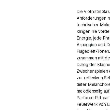
Die Violinistin
Sar
Anforderungen mit
technischer Make
klingen nie vorde
Energie, jede Phr
Arpeggien und Dop
Flageolett-Tönen
zusammen mit der 
Dialog der Klarin
Zwischenspielen e
zur reflexiven Se
tiefer Melancholie
melodienselig auf
Parforce-Ritt par
Feuerwerk von Läu