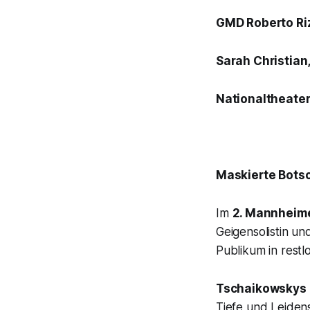
GMD Roberto Rizz
Sarah Christian,
Nationaltheater
Maskierte Bots
Im
2. Mannheim
Geigensolistin u
Publikum in restl
Tschaikowskys
Tiefe und Leidens