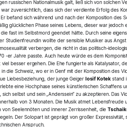
gen russischen Nationalmusik galt, ließ sich von solchen Ve
war zuversichtlich, dass sich der verdiente Erfolg des Ko
. Er befand sich während und nach der Komposition des S
äßig glücklichen Phase seines Lebens, dieser war jedoch ei
die fast im Selbstmord geendet hätte. Durch seine eige
er Studienfreundin wollte der sensible Musiker aus Angst
osexualität verbergen, die nicht in das politisch-ideologi
70 -er Jahre passte. Auch heute würde es dem Komponist
 viel besser ergehen. Die Ehe fungierte als Katalysator, d
 in die Schweiz, wo er in Genf mit der Komposition des Vi
ue Liebesbeziehung, der junge Geiger
Iosif Kotek
stand i
rlebte eine Hochphase seines künstlerischen Schaffens u
 sich selbst und sein „Anderssein“ zu akzeptieren. Das Vi
nnerhalb von 3 Monaten. Die Musik atmet Lebensfreude un
 von Seelennöten und innerer Zerrissenheit, die
Tschai
eln. Der Solopart ist geprägt von großer Expressivität, sti
chnischen Anspruch.