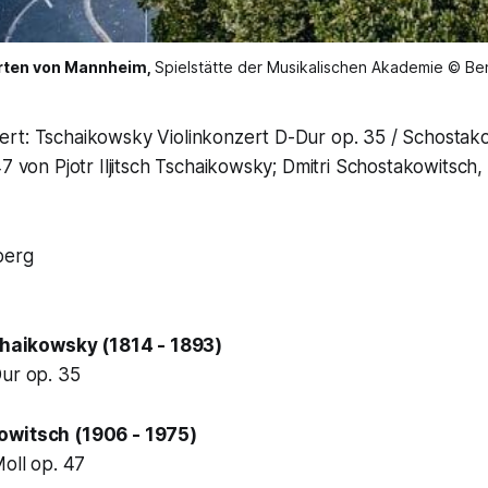
rten von Mannheim,
Spielstätte der Musikalischen Akademie © B
rt: Tschaikowsky Violinkonzert D-Dur op. 35 / Schostako
47 von Pjotr Iljitsch Tschaikowsky; Dmitri Schostakowitsch
berg
schaikowsky (1814 - 1893)
Dur op. 35
owitsch (1906 - 1975)
Moll op. 47