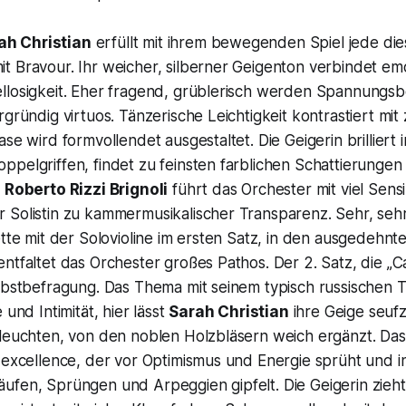
ah Christian
erfüllt mit ihrem bewegenden Spiel jede die
 Bravour. Ihr weicher, silberner Geigenton verbindet emo
llosigkeit. Eher fragend, grüblerisch werden Spannungsb
rgründig virtuos. Tänzerische Leichtigkeit kontrastiert mi
ase wird formvollendet ausgestaltet. Die Geigerin brilliert
pelgriffen, findet zu feinsten farblichen Schattierungen
.
Roberto Rizzi Brignoli
führt das Orchester mit viel Sensib
Solistin zu kammermusikalischer Transparenz. Sehr, sehr 
ette mit der Solovioline im ersten Satz, in den ausgedehnt
ntfaltet das Orchester großes Pathos. Der 2. Satz, die „C
lbstbefragung. Das Thema mit seinem typisch russischen To
 und Intimität, hier lässt
Sarah Christian
ihre Geige seuf
leuchten, von den noblen Holzbläsern weich ergänzt. Das F
 excellence, der vor Optimismus und Energie sprüht und i
fen, Sprüngen und Arpeggien gipfelt. Die Geigerin zieht 