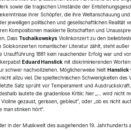
rk sowie die tragischen Umstände der Entstehungsgesch
ekenntnisse ihrer Schöpfer, die ihre Weltanschauung und 
 der jeweiligen politischen und gesellschaftlichen Realität 
hren Kompositionen maskierte Botschaften und Unausspre
en. Dass
Tschaikowskys
Violinkonzert zu den beliebtes
 Solokonzerten romantischer Literatur zählt, steht außer 
ie Uraufführung 1881 kein rauschender Erfolg war und v
tikerpabst
Eduard Hanslick
mit diskriminierenden Worte
nur schwer nachvollziehen. Möglicherweise hielt
Hanslick
nicht allzu viel. Die spieltechnischen Schwierigkeiten des 
 letzte Satz sprüht vor Temperament und Ausdruckskraft
 deshalb lautete die gnadenlose Kritik: hier
„… wird nicht m
 Violine gezaust, gerissen, gebleut“
, oder
„ob es nicht au
e man stinken hört“
.
 der in der Musikwelt des ausgehenden 19. Jahrhunderts 