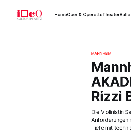
Home
Oper & Operette
Theater
Balle
MANNHEIM
Mannh
AKADE
Rizzi 
Die Violinistin 
Anforderungen m
Tiefe mit techni