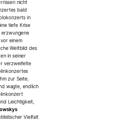
rrissen nicht
nzertes bald
olokonzerts in
ne tiefe Krise
ns erzwungene
 vor einem
sche Weltbild des
en in seiner
er verzweifelte
olinkonzertes
hm zur Seite.
nd wagte, endlich
olinkonzert
d Leichtigkeit,
kowskys
listischer Vielfalt