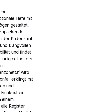
ser
tionale Tiefe mit
ögen gestaltet,
t zupackender
 in der Kadenz mit
 und klangvollen
ilität und findet
innig gelingt der
en
anzonetta“ wird
nfall erklingt mit
zen und
inale ist ein
n einem
alle Register