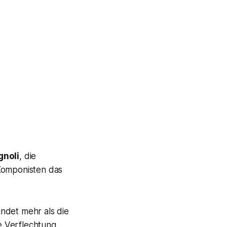
gnoli
, die
 Komponisten das
ndet mehr als die
ge Verflechtung