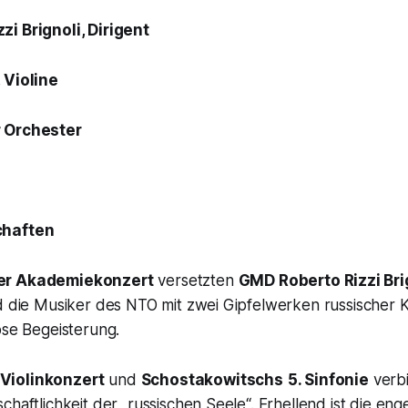
i Brignoli, Dirigent
 Violine
 Orchester
chaften
er Akademiekonzert
versetzten
GMD Roberto Rizzi Bri
nd die Musiker des NTO mit zwei Gipfelwerken russischer
ose Begeisterung.
Violinkonzert
und
Schostakowitschs
5. Sinfonie
verbi
chaftlichkeit der „russischen Seele“. Erhellend ist die en