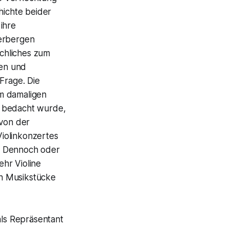
ichte beider
ihre
verbergen
chliches zum
ten und
Frage. Die
om damaligen
n bedacht wurde,
von der
Violinkonzertes
. Dennoch oder
ehr Violine
ch Musikstücke
als Repräsentant