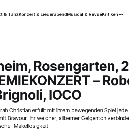
tt & Tanz
Konzert & Liederabend
Musical & Revue
Kritiken
eim, Rosengarten, 2
MIEKONZERT – Rob
Brignoli, IOCO
Sarah Christian erfüllt mit ihrem bewegenden Spiel jede
it Bravour. Ihr weicher, silberner Geigenton verbind
scher Makellosigkeit.