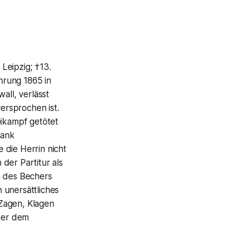
 Leipzig; †13.
hrung 1865 in
all, verlässt
versprochen ist.
ikampf getötet
rank
 die Herrin nicht
 der Partitur als
n des Bechers
n unersättliches
Zagen, Klagen
der dem