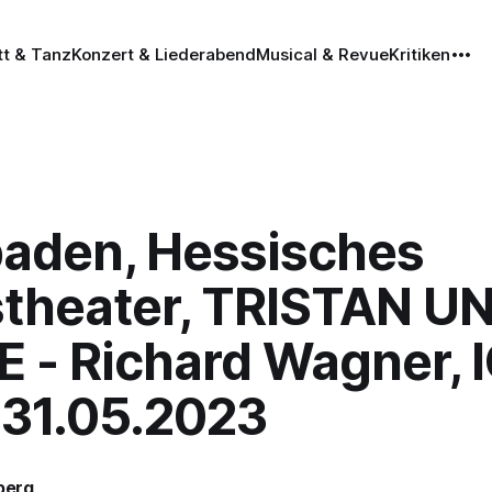
tt & Tanz
Konzert & Liederabend
Musical & Revue
Kritiken
aden, Hessisches
stheater, TRISTAN U
E - Richard Wagner,
, 31.05.2023
iberg