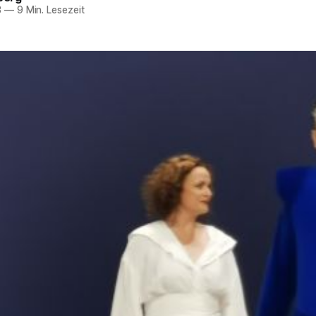
3
—
9 Min. Lesezeit