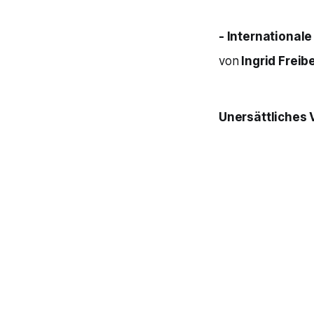
- International
von
Ingrid Freib
Unersättliches