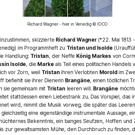
Richard Wagner - hier in Venedig © IOCO
inzustimmen, skizzierte
Richard Wagner
(*22. Mai 1813 -
enedig) im Programmheft zu
Tristan und Isolde
(Urauffü
ie Handlung:
Tristan
, der Neffe
König Markes
von Cornw
ssin Isolde
, die
Marke
als Teil eines politischen Handels 
sich vor Zorn, weil
Tristan
ihren Verlobten
Morold
im Zwe
f befiehlt sie ihrer Dienerin
Brangäne
, einen tödlichen T
n sie gemeinsam mit
Tristan
leeren will.
Brangäne
möchte
eitet stattdessen einen Liebestrank zu. Das Vorspiel, das in
chnet wird, nimmt die Musik vorweg, die später das Leere
r gleichzeitig eine eigenständige instrumentale Aussage, ei
chüchternes Bekenntnis, ein banges Seufzen, Hoffen und 
is zur gewaltsamsten Mühe, den Durchbruch zu finden, 