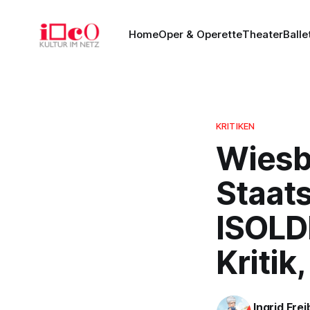
Home
Oper & Operette
Theater
Balle
KRITIKEN
Wiesb
Staat
ISOLD
Kritik
Ingrid Fre