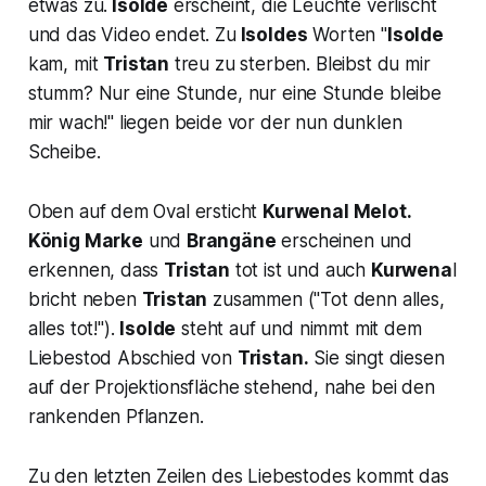
etwas zu.
Isolde
erscheint, die Leuchte verlischt
und das Video endet. Zu
Isoldes
Worten
"
Isolde
kam, mit
Tristan
treu zu sterben. Bleibst du mir
stumm? Nur eine Stunde, nur eine Stunde bleibe
mir wach
!" liegen beide vor der nun dunklen
Scheibe.
Oben auf dem Oval ersticht
Kurwenal Melot.
König Marke
und
Brangäne
erscheinen und
erkennen, dass
Tristan
tot ist und auch
Kurwena
l
bricht neben
Tristan
zusammen
("Tot denn alles,
alles tot!
").
Isolde
steht auf und nimmt mit dem
Liebestod Abschied von
Tristan.
Sie singt diesen
auf der Projektionsfläche stehend, nahe bei den
rankenden Pflanzen.
Zu den letzten Zeilen des Liebestodes kommt das