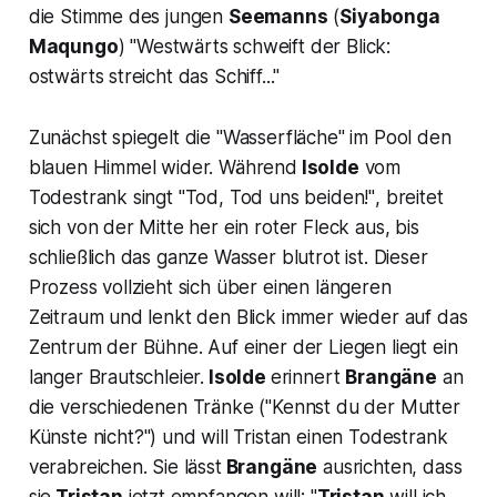
die Stimme des jungen
Seemanns
(
Siyabonga
Maqungo
) "
Westwärts schweift der Blick:
ostwärts streicht das Schiff..."
Zunächst spiegelt die "Wasserfläche" im Pool den
blauen Himmel wider. Während
Isolde
vom
Todestrank singt
"Tod, Tod uns beiden!"
, breitet
sich von der Mitte her ein roter Fleck aus, bis
schließlich das ganze Wasser blutrot ist. Dieser
Prozess vollzieht sich über einen längeren
Zeitraum und lenkt den Blick immer wieder auf das
Zentrum der Bühne. Auf einer der Liegen liegt ein
langer Brautschleier.
Isolde
erinnert
Brangäne
an
die verschiedenen Tränke ("
Kennst du der Mutter
Künste nicht?
") und will Tristan einen Todestrank
verabreichen. Sie lässt
Brangäne
ausrichten, dass
sie
Tristan
jetzt empfangen will:
"
Tristan
will ich