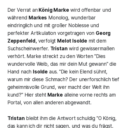
Der Verrat an
König Marke
wird offenbar und
während
Markes
Monolog, wunderbar
eindringlich und mit großer Noblesse und
perfekter Artikulation vorgetragen von
Georg
Zeppenfeld,
verfolgt
Melot Isolde
mit dem
Suchscheinwerfer.
Tristan
wird gewissermaßen
verhört. Marke streckt zu den Worten "
Dies
wundervolle Weib, das mir dein Mut gewann
" die
Hand nach
Isolde
aus.
"Die kein Elend sühnt,
warum mir diese Schmach? Der unerforschlich tief
geheimnisvolle Grund, wer macht der Welt ihn
kund?"
Hier steht
Marke
alleine vorne rechts am
Portal, von allen anderen abgewandt.
Tristan
bleibt ihm die Antwort schuldig "
O König,
das kann ich dir nicht sagen, und was du frägst,