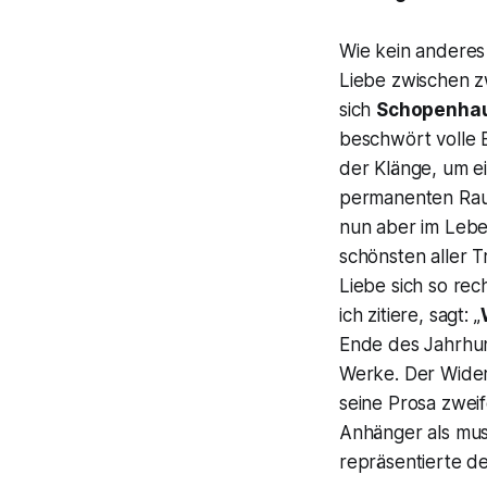
Wie kein anderes
Liebe zwischen z
sich
Schopenha
beschwört volle B
der Klänge
, um e
permanenten Rau
nun aber im Leben
schönsten aller 
Liebe sich so rech
ich zitiere, sagt:
„
Ende des Jahrhun
Werke. Der Wider
seine Prosa zweif
Anhänger als musi
repräsentierte d