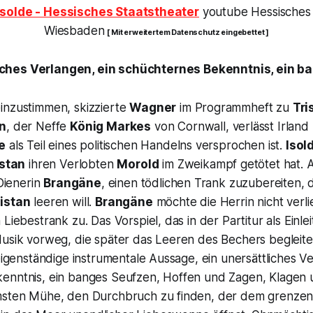
Isolde - Hessisches Staatstheater
youtube Hessisches 
Wiesbaden
[ Mit erweitertem Datenschutz eingebettet ]
iches Verlangen, ein schüchternes Bekenntnis, ein 
inzustimmen, skizzierte
Wagner
im Programmheft zu
Tri
an
, der Neffe
König Markes
von Cornwall, verlässt Irland 
e
als Teil eines politischen Handelns versprochen ist.
Isol
istan
ihren Verlobten
Morold
im Zweikampf getötet hat. 
 Dienerin
Brangäne
, einen tödlichen Trank zuzubereiten, 
istan
leeren will.
Brangäne
möchte die Herrin nicht verlie
 Liebestrank zu. Das Vorspiel, das in der Partitur als Einl
usik vorweg, die später das Leeren des Bechers begleitet
 eigenständige instrumentale Aussage, ein unersättliches Ve
enntnis, ein banges Seufzen, Hoffen und Zagen, Klagen
msten Mühe, den Durchbruch zu finden, der dem grenzen