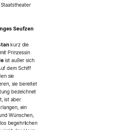
Staatstheater
banges Seufzen
stan
kurz die
mit Prinzessin
de
ist außer sich
Auf dem Schiff
den sie
ren, sie bereitet
eitung bezeichnet
, ist aber
rlangen, ein
 und Wünschen,
los begehrlichen