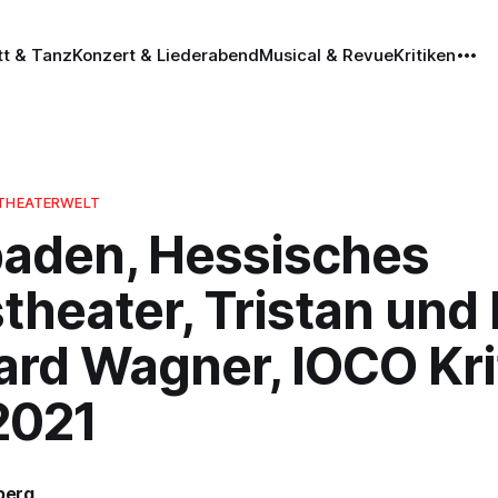
tt & Tanz
Konzert & Liederabend
Musical & Revue
Kritiken
 THEATERWELT
aden, Hessisches
theater, Tristan und 
ard Wagner, IOCO Krit
2021
iberg