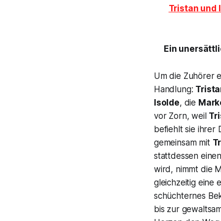
Tristan und 
Ein unersättl
Um die Zuhörer e
Handlung:
Trist
Isolde
, die
Mark
vor Zorn, weil
Tr
befiehlt sie ihrer
gemeinsam mit
Tr
stattdessen einen
wird, nimmt die M
gleichzeitig eine
schüchternes Bek
bis zur gewaltsa