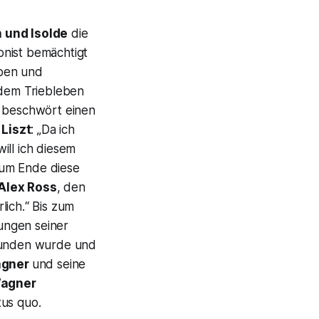
n und Isolde
die
onist bemächtigt
eben und
 dem
Triebleben
beschwört einen
n
Liszt
: „
Da ich
ill ich diesem
zum Ende diese
Alex Ross
, den
lich.“
Bis zum
ungen seiner
pfunden wurde und
gner
und seine
agner
tus quo.