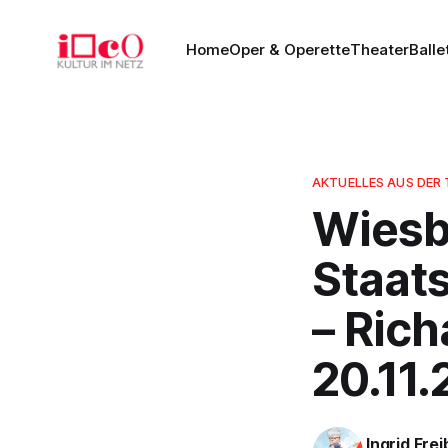
Home
Oper & Operette
Theater
Balle
AKTUELLES AUS DER
Wiesb
Staats
– Rich
20.11.
Ingrid Fre