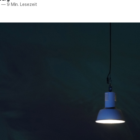
1
—
9 Min. Lesezeit