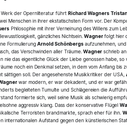
 Werk der Opernliteratur führt
Richard Wagners
Trista
wei Menschen in ihrer ekstatischsten Form vor. Der Komp
uers
Philosophie mit ihrer Verneinung des Willens zum L
ewusstlosigkeit, gänzliches Nichtsein.
Wagner
folgt hier
ine Formulierung
Arnold Schönbergs
aufzunehmen, und 
sch, das Verschwinden aller Träume.
Wagner
schrieb a
 nie das eigentliche Glück der Liebe genossen habe, so w
Träume noch ein Denkmal setzen, in dem vom Anfang bis 
t sättigen soll.
Der angesehenste Musikkritiker der USA,
Wagner
war modern, er war dekadent, und er war gefähr
derts begleiteten Tumulte und Schlägereien die Aufführ
stand formierte sich, weil seine Musik als schwierig em
elsohne aggressiv klang. Dass der konservative Flügel
Wa
kalische Terroristen brandmarkte, sprach eher für ihn.
W
en internationalen Aufstand gegen den künstlerischen Sta