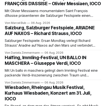
FRANÇOIS D’ASSISE – Olivier Messiaen, IOCO
Mit Olivier Messiaens monumentalem Saint François
d’Assise präsentieren die Salzburger Festspiele einen
außergewöhnlichen Opernabend. Romeo Castellucci gelingt
Von Marcel Bub
06 Aug. 2026
eine bildgewaltige Inszenierung, Maxime Pascal entfaltet
Salzburg, Salzburger Festspiele, ARIADNE
die komplexe Partitur eindrucksvoll, Philippe Sly berührt als
AUF NAXOS – Richard Strauss, IOCO
Franziskus.
Salzburger Festspiele: Ersan Mondtag verlegt Richard
Strauss' Ariadne auf Naxos auf den Mars und verbindet
Science-Fiction mit Opernklassik. Musikalisch überzeugt die
Von Daniela Zimmermann
06 Aug. 2026
Aufführung mit starken Solisten und den Wiener
Halfing, Immling-Festival, UN BALLO IN
Philharmonikern, szenisch bleibt der zweite Akt jedoch
MASCHERA – Giuseppe Verdi, IOCO
hinter den Erwartungen zurück.
Mit Un ballo in maschera gelingt dem Immling Festival eine
packende Verdi-Inszenierung zwischen Traum und
Wirklichkeit. Verena von Kerssenbrock verbindet
Von Daniela Zimmermann
06 Aug. 2026
psychologische Tiefe mit starken Bildern, getragen von
Wiesbaden, Rheingau Musik Festival,
einem spielfreudigen Ensemble und einer musikalisch
Kurhaus Wiesbaden, Konzert am 31. Juli,
überzeugenden Gesamtleistung.
IOCO