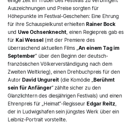
einige Zeit im Trubel des Festivals zu verbringen.
Auszeichnungen und Preise sorgten für
Höhepunkte im Festival-Geschehen: Eine Ehrung
für ihre Schauspielkunst erhielten
Rainer Bock
und
Uwe Ochsenknecht
, einen Regiepreis gab es
für
Kai Wessel
(mit der Premiere des
überraschend aktuellen Films „
An einem Tag im
September
“ über den Beginn der deutsch-
französischen Völkerverständigung nach dem
Zweiten Weltkrieg), einen Drehbuchpreis für den
Autor
David Ungureit
(die Komödie „
Berühmt
sein für Anfänger
“ zählte sicher zu den
Glanzlichtern des diesjährigen Festivals) und einen
Ehrenpreis für „Heimat“-Regisseur
Edgar Reitz
,
der in Ludwigshafen sein jüngstes Werk über ein
Leibniz-Portrait vorstellte.