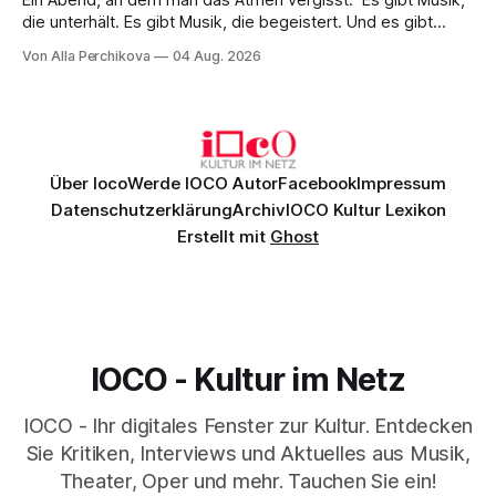
Ein Abend, an dem man das Atmen vergisst. Es gibt Musik,
die unterhält. Es gibt Musik, die begeistert. Und es gibt
Musik, nach der man minutenlang kein Wort sagen kann.
Von Alla Perchikova
04 Aug. 2026
Genau so war der Abend im Kurhaus Wiesbaden, an dem
Johannes Brahms’ Erstes Klavierkonzert d-Moll op. 15 mit
Daniil
Über Ioco
Werde IOCO Autor
Facebook
Impressum
Datenschutzerklärung
Archiv
IOCO Kultur Lexikon
Erstellt mit
Ghost
IOCO - Kultur im Netz
IOCO - Ihr digitales Fenster zur Kultur. Entdecken
Sie Kritiken, Interviews und Aktuelles aus Musik,
Theater, Oper und mehr. Tauchen Sie ein!