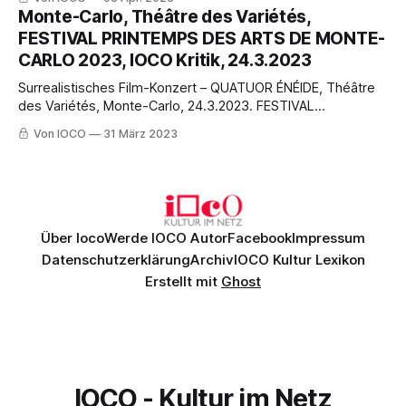
(1868) – Oper von Ambroise Thomas – Libretto Michel Carré
Monte-Carlo, Théâtre des Variétés,
und Jules Barbier, nach dem Drama von William
FESTIVAL PRINTEMPS DES ARTS DE MONTE-
Shakespeare – von Peter Michael Peters SHAKESPEARE OR
CARLO 2023, IOCO Kritik, 24.3.2023
Surrealistisches Film-Konzert – QUATUOR ÉNÉIDE, Théâtre
des Variétés, Monte-Carlo, 24.3.2023. FESTIVAL
PRINTEMPS DES ARTS DE MONTE-CARLO 2023 –
Von IOCO
31 März 2023
Surrealistisches Film-Konzert – QUATUOR ÉNÉIDE- von
Peter Michael Peters Surrealistische Filme aus Europa und
Amerika… Der Surrealismus hat mit dem Barock viel
gemeinsam, dass sowohl eine historische Epoche als
Über Ioco
Werde IOCO Autor
Facebook
Impressum
Datenschutzerklärung
Archiv
IOCO Kultur Lexikon
Erstellt mit
Ghost
IOCO - Kultur im Netz