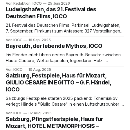
Von Redaktion, IOCO
25 Juni 2026
Ludwigshafen, das 21. Festival des
Deutschen Films, IOCO
21. Festival des Deutschen Films, Parkinsel, Ludwigshafen,
7. September. Filmkunst zum Anfassen: 327 Vorstellungen
135.000 Besucher auf dem 21. Festival des Deutschen Films
Von IOCO
16 Sep. 2025
in Ludwigshafen By Dr. Detlev Janik Ein Sonntag im
Bayreuth, der lebende Mythos, IOCO
September wie aus dem Bilderbuch. Die Sonne strahlt vom
blauen Himmel, am Rheinufer haben Pärchen und Familien
Iris Flender erlebt ihren ersten Bayreuth-Besuch: zwischen
Haute Couture, Wetterkapriolen, legendären Holz-
Klappsitzen und festlichen Blechbläserklängen – ein Tag
Von IOCO
10 Aug. 2025
voller Musik, Glanz und unvergesslicher Opernmomente auf
Salzburg, Festspiele, Haus für Mozart,
dem Grünen Hügel.
GIULIO CESARE IN EGITTO – G. F. Händel,
IOCO
Salzburgs Festspiele starten 2025 packend: Tcherniakov
verlegt Händels "Giulio Cesare" in einen Luftschutzbunker –
intensives Spiel, starke Stimmen und Haïms feinsinnige
Von IOCO
02 Aug. 2025
Musikalität sorgen für Spannung und Begeisterung.
Salzburg, Pfingstfestspiele, Haus für
Mozart, HOTEL METAMORPHOSIS –