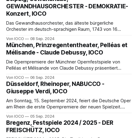
Stabat mater und seinem Requiem
GEWANDHAUSORCHESTER - DEMOKRATIE-
Konzert, IOCO
Das Gewandhausorchester, das älteste bürgerliche
Orchester im deutsch-sprachigen Raum, 1743 von 16
Musikern gegründet, eröffnet mit diesem Konzert seine
Von IOCO
08 Sep. 2024
244. Saison und das „Demokratie – Wochenende“, das es
München, Prinzregententheater, Pelléas et
seit 2022 in Leipzig gibt. „Vielstimmigkeit“ in der Musik ....
Mélisande - Claude Debussy, IOCO
Die Opernpremiere der Münchner Opernfestspiele von
Pelléas et Mélisande von Claude Debussy präsentiert
zeitgenössische Oper und ein Meisterwerk des
Von IOCO
06 Sep. 2024
musikalischen Impressionismus ......
Düsseldorf, Rheinoper, NABUCCO -
Giuseppe Verdi, IOCO
Am Sonntag, 15. Sep­tem­ber 2024, feiert die Deutsche Oper
am Rhein die erste Opernpremiere der neuen Spielzeit.
Giuseppe Verdis Nabucco steht auf dem Programm – unter
Von IOCO
05 Sep. 2024
der Leitung von Vitali Alekseenok, dem neuen
Bregenz, Festspiele 2024 / 2025 - DER
Chefdirigenten der
FREISCHÜTZ, IOCO