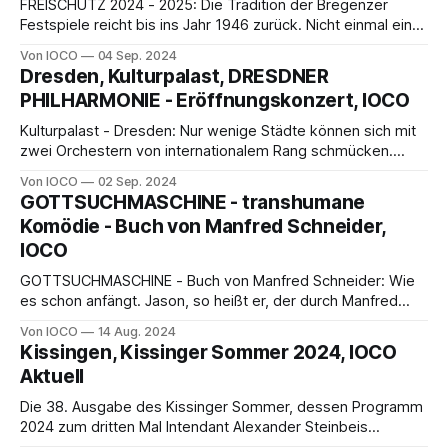
FREISCHÜTZ 2024 - 2025: Die Tradition der Bregenzer
Festspiele reicht bis ins Jahr 1946 zurück. Nicht einmal ein
Jahr nach dem Zweiten Weltkrieg wurden die Bregenzer
Von IOCO
04 Sep. 2024
Festspiele als Festwoche aus der Taufe gehoben ----
Dresden, Kulturpalast, DRESDNER
PHILHARMONIE - Eröffnungskonzert, IOCO
Kulturpalast - Dresden: Nur wenige Städte können sich mit
zwei Orchestern von internationalem Rang schmücken.
Dresden hat neben der Staatskapelle die Dresdner
Von IOCO
02 Sep. 2024
Philharmonie, ein Orchester mit mehr als 150-jähriger
GOTTSUCHMASCHINE - transhumane
Tradition, gegründet ...
Komödie - Buch von Manfred Schneider,
IOCO
GOTTSUCHMASCHINE - Buch von Manfred Schneider: Wie
es schon anfängt. Jason, so heißt er, der durch Manfred
Schneiders zweibändiges Werk mäandert. Herumhüpft,
Von IOCO
14 Aug. 2024
nachdenkt, gekrönt wird, dichtet, Forschungsobjekt ist und
Kissingen, Kissinger Sommer 2024, IOCO
exploriert wird, mit seiner Freundin Antea schläft,
Aktuell
Die 38. Ausgabe des Kissinger Sommer, dessen Programm
2024 zum dritten Mal Intendant Alexander Steinbeis
verantwortete, präsentierte die Musikstadt Berlin in einem