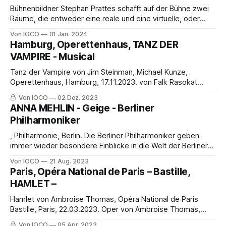
Bühnenbildner Stephan Prattes schafft auf der Bühne zwei
Räume, die entweder eine reale und eine virtuelle, oder
eine individuelle und eine kollektive Welt repräsentieren.
Von IOCO
01 Jan. 2024
Hamburg, Operettenhaus, TANZ DER
VAMPIRE - Musical
Tanz der Vampire von Jim Steinman, Michael Kunze,
Operettenhaus, Hamburg, 17.11.2023. von Falk Rasokat
Vampire: Jugendhelden - wie auch Antihelden Grauenvolle
Von IOCO
02 Dez. 2023
Untote mit demDrang zu töten, aber auch spannende
ANNA MEHLIN - Geige - Berliner
Persönlichkeiten mit einer um so spannenden Geschichte
Philharmoniker
und Persönlichkeit. Diese ersten Assoziationen lassen sich
einem „Vampir“ zuweisen. Doch was ist
, Philharmonie, Berlin. Die Berliner Philharmoniker geben
immer wieder besondere Einblicke in die Welt der Berliner
Philharmoniker und ihre außermusikalischen Leidenschaften.
Von IOCO
21 Aug. 2023
Entdecken Sie Hintergrundgeschichten, Künstler-Interviews,
Paris, Opéra National de Paris – Bastille,
Porträts, Essays und Backstage-Impressionen. Die Berliner
HAMLET –
Philharmoniker und ihre außermusikalischen Leidenschaften.
Heute: Geigerin Anna Mehlin, der Perfektion und Hingabe
Hamlet von Ambroise Thomas, Opéra National de Paris
nicht nur in der Musik
Bastille, Paris, 22.03.2023. Oper von Ambroise Thomas,
IOCO Kritik, 22.03.2023 Opera National de Paris HAMLET
Von IOCO
05 Apr. 2023