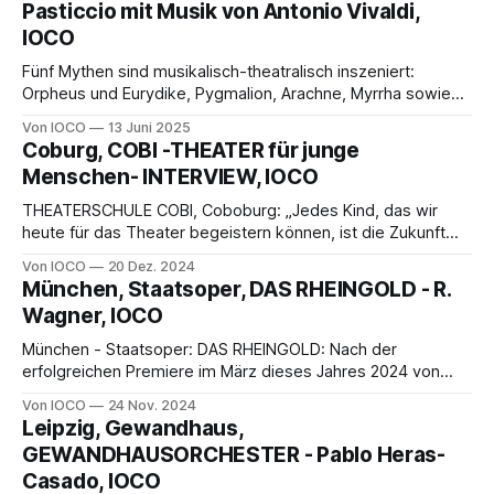
Pasticcio mit Musik von Antonio Vivaldi,
IOCO
Fünf Mythen sind musikalisch-theatralisch inszeniert:
Orpheus und Eurydike, Pygmalion, Arachne, Myrrha sowie
Echo und Narcissus. Die Bühne zeigt ein klassisches
Von IOCO
13 Juni 2025
Hotelzimmer mit Kingsize-Bett.
Coburg, COBI -THEATER für junge
Menschen- INTERVIEW, IOCO
THEATERSCHULE COBI, Coboburg: „Jedes Kind, das wir
heute für das Theater begeistern können, ist die Zukunft
der Kulturlandschaft“, betont in einem Interview gegenüber
Von IOCO
20 Dez. 2024
IOCO Nicole Strehl, die Leiterin der Theaterschule COBI in
München, Staatsoper, DAS RHEINGOLD - R.
Coburg ....
Wagner, IOCO
München - Staatsoper: DAS RHEINGOLD: Nach der
erfolgreichen Premiere im März dieses Jahres 2024 von
Mieczysław Weinbergs Oper Die Passagierin an der
Von IOCO
24 Nov. 2024
Bayerischen Staatsoper kehrt Regisseur Tobias Kratzer am
Leipzig, Gewandhaus,
27. Oktober
GEWANDHAUSORCHESTER - Pablo Heras-
Casado, IOCO