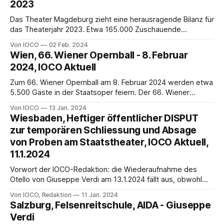
2023
Das Theater Magdeburg zieht eine herausragende Bilanz für
das Theaterjahr 2023. Etwa 165.000 Zuschauende
besuchten die 942 Vorstellungen. Das entspricht einer
Von IOCO
02 Feb. 2024
Auslastung von 82,3 %. Insgesamt wurden Einnahmen von
Wien, 66. Wiener Opernball - 8. Februar
über 3,2 Millionen Euro erwirtschaftet.
2024, IOCO Aktuell
Zum 66. Wiener Opernball am 8. Februar 2024 werden etwa
5.500 Gäste in der Staatsoper feiern. Der 66. Wiener
Opernball ist seit langem ausverkauft.
Von IOCO
13 Jan. 2024
Wiesbaden, Heftiger öffentlicher DISPUT
zur temporären Schliessung und Absage
von Proben am Staatstheater, IOCO Aktuell,
11.1.2024
Vorwort der IOCO-Redaktion: die Wiederaufnahme des
Otello von Giuseppe Verdi am 13.1.2024 fällt aus, obwohl
noch heute am 11.1.2024 im offiziellen Spielpan aufgeführt;
Von IOCO, Redaktion
11 Jan. 2024
das Hessische Staatstheater Wiesbaden soll temporär
Salzburg, Felsenreitschule, AIDA - Giuseppe
geschlossen werden - die Umstände sind jedoch bis heute
Verdi
unklar.