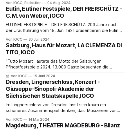
Von IOCO, Redaktion
04 Aug. 2024
facettenreichen Panorama, das die brillante
Eutin, Eutiner Festspiele, DER FREISCHÜTZ -
Unterhaltungskultur ebenso umspannte wie die ganz große
C. M. von Weber, IOCO
Kunst.
EUTINER FESTSPIELE - DER FREISCHÜTZ: 203 Jahre nach
der Uraufführung vom 18. Juni 1821 präsentieren die Eutiner
Festspiele 2024 – auf dem aufwändig um über 17 Millionen
Von IOCO
30 Juli 2024
Euro umgebauten Areal mit Generalsanierung ....
Salzburg, Haus für Mozart, LA CLEMENZA DI
TITO, IOCO
"Tutto Mozart" lautete das Motto der Salzburger
Pfingstfestspiele 2024. 13.000 Gäste besuchten die
Pfingstfestspiele. Im Haus für Mozart wurde bei den
Von IOCO
15 Juni 2024
Salzburger Pfingstfestpielen 2024 La clemenza di Tito von
Dresden, Lingnerschloss, Konzert -
Wolfgang Amadeus Mozart am 17. und 19. Mai 2024
Giuseppe-Sinopoli-Akademie der
Sächsischen Staatskapelle,IOCO
Im Lingnerschloss von Dresden lässt sich kaum ein
schöneres Zusammenspiel denken, das Musizieren von
jungen hochbegabten, engagierten Musikerinnen und
Von IOCO
14 Mai 2024
Musikern und diesem Dresdner architektonischen Juwel,
Magdeburg, THEATER MAGDEBURG - Bilanz