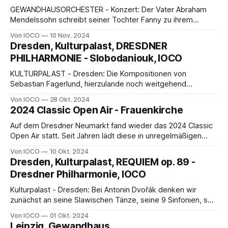
GEWANDHAUSORCHESTER - Konzert: Der Vater Abraham
Mendelssohn schreibt seiner Tochter Fanny zu ihrem
dreiundzwanzigsten Geburtstag: „Du mußt Dich mehr
Von IOCO
10 Nov. 2024
zusammennehmen, mehr sammeln, Du mußt Dich ernster
Dresden, Kulturpalast, DRESDNER
und emsiger zu deinem eigentlichen Beruf, zum einzigen
PHILHARMONIE - Slobodaniouk, IOCO
Beruf eines Mädchens, zur Hausfrau bilden“.
KULTURPALAST - Dresden: Die Kompositionen von
Sebastian Fagerlund, hierzulande noch weitgehend
unbekannt, das b-Moll Klavierkonzert Tschaikowskis,
Von IOCO
28 Okt. 2024
überraschend in der frühen Fassung von 1879,
2024 Classic Open Air - Frauenkirche
Auf dem Dresdner Neumarkt fand wieder das 2024 Classic
Open Air statt. Seit Jahren lädt diese in unregelmäßigen
Abständen stattfindende Veranstaltung zu Opernklängen
Von IOCO
10 Okt. 2024
unter freiem Himmel ein. In der der barocken Pracht des
Dresden, Kulturpalast, REQUIEM op. 89 -
Neumarkts sorgte .......
Dresdner Philharmonie, IOCO
Kulturpalast - Dresden: Bei Antonin Dvořák denken wir
zunächst an seine Slawischen Tänze, seine 9 Sinfonien, sein
Violinkonzert, das wunderbare Cellokonzert und seine
Von IOCO
01 Okt. 2024
Kammermusiken. Dabei hat der Komponist mit seinem
Leipzig, Gewandhaus,