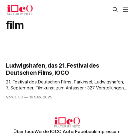
film
Ludwigshafen, das 21. Festival des
Deutschen Films, IOCO
21. Festival des Deutschen Films, Parkinsel, Ludwigshafen,
7. September. Filmkunst zum Anfassen: 327 Vorstellungen
135.000 Besucher auf dem 21. Festival des Deutschen Films
Von IOCO
16 Sep. 2025
in Ludwigshafen By Dr. Detlev Janik Ein Sonntag im
September wie aus dem Bilderbuch. Die Sonne strahlt vom
blauen Himmel, am Rheinufer haben Pärchen und Familien
Über Ioco
Werde IOCO Autor
Facebook
Impressum