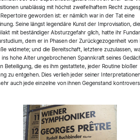
sitionen unablässig mit höchst zweifelhaftem Recht zuge
Repertoire geworden ist: er nämlich war in der Tat eine
ung. Seine längst legendäre Kunst der Improvisation, di
ilakt mit beständiger Absturzgefahr glich, hatte ihr Fund
turstudium, dem er in Phasen der Zurückgezogenheit vom
ße widmete; und die Bereitschaft, letztere zuzulassen, w
s ins hohe Alter ungebrochenen Spannkraft seines Gedäc
n Beteiligung, die es ihm gestattete, jeder Routine bloßer
ng zu entgehen. Dies verlieh jeder seiner Interpretatione
o sehr auch jede einzelne von ihnen Gegenstand kontrover