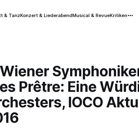
tt & Tanz
Konzert & Liederabend
Musical & Revue
Kritiken
 Wiener Symphoniker
es Prêtre: Eine Wür
chesters, IOCO Aktue
016