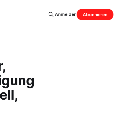
Anmelden
Abonnieren
,
digung
ll,