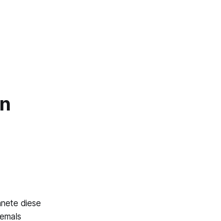
en
hnete diese
iemals