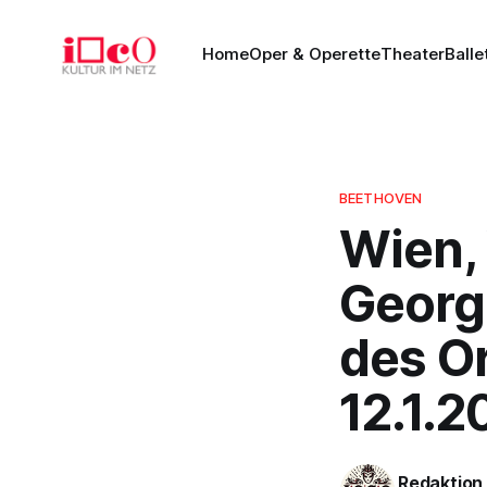
Home
Oper & Operette
Theater
Balle
BEETHOVEN
Wien,
Georg
des Or
12.1.2
Redaktion