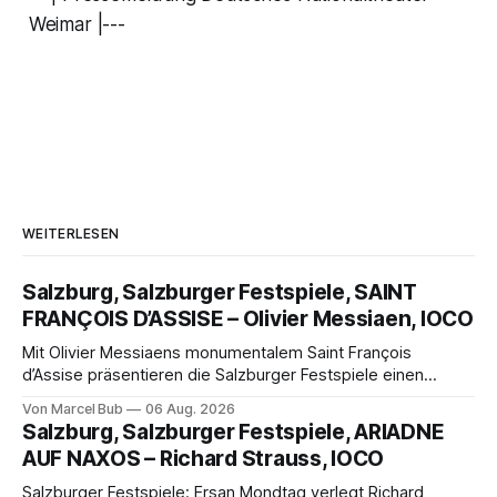
Weimar |---
WEITERLESEN
Salzburg, Salzburger Festspiele, SAINT
FRANÇOIS D’ASSISE – Olivier Messiaen, IOCO
Mit Olivier Messiaens monumentalem Saint François
d’Assise präsentieren die Salzburger Festspiele einen
außergewöhnlichen Opernabend. Romeo Castellucci gelingt
Von Marcel Bub
06 Aug. 2026
eine bildgewaltige Inszenierung, Maxime Pascal entfaltet
Salzburg, Salzburger Festspiele, ARIADNE
die komplexe Partitur eindrucksvoll, Philippe Sly berührt als
AUF NAXOS – Richard Strauss, IOCO
Franziskus.
Salzburger Festspiele: Ersan Mondtag verlegt Richard