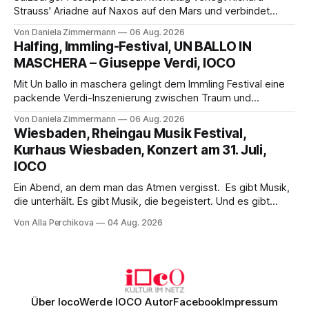
Strauss' Ariadne auf Naxos auf den Mars und verbindet
Science-Fiction mit Opernklassik. Musikalisch überzeugt die
Von Daniela Zimmermann
06 Aug. 2026
Aufführung mit starken Solisten und den Wiener
Halfing, Immling-Festival, UN BALLO IN
Philharmonikern, szenisch bleibt der zweite Akt jedoch
MASCHERA – Giuseppe Verdi, IOCO
hinter den Erwartungen zurück.
Mit Un ballo in maschera gelingt dem Immling Festival eine
packende Verdi-Inszenierung zwischen Traum und
Wirklichkeit. Verena von Kerssenbrock verbindet
Von Daniela Zimmermann
06 Aug. 2026
psychologische Tiefe mit starken Bildern, getragen von
Wiesbaden, Rheingau Musik Festival,
einem spielfreudigen Ensemble und einer musikalisch
Kurhaus Wiesbaden, Konzert am 31. Juli,
überzeugenden Gesamtleistung.
IOCO
Ein Abend, an dem man das Atmen vergisst. Es gibt Musik,
die unterhält. Es gibt Musik, die begeistert. Und es gibt
Musik, nach der man minutenlang kein Wort sagen kann.
Von Alla Perchikova
04 Aug. 2026
Genau so war der Abend im Kurhaus Wiesbaden, an dem
Johannes Brahms’ Erstes Klavierkonzert d-Moll op. 15 mit
Daniil
Über Ioco
Werde IOCO Autor
Facebook
Impressum