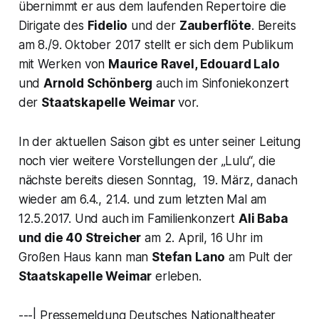
übernimmt er aus dem laufenden Repertoire die
Dirigate des
Fidelio
und der
Zauberflöte
. Bereits
am 8./9. Oktober 2017 stellt er sich dem Publikum
mit Werken von
Maurice Ravel, Edouard Lalo
und
Arnold Schönberg
auch im Sinfoniekonzert
der
Staatskapelle Weimar
vor.
In der aktuellen Saison gibt es unter seiner Leitung
noch vier weitere Vorstellungen der „Lulu“, die
nächste bereits diesen Sonntag, 19. März, danach
wieder am 6.4., 21.4. und zum letzten Mal am
12.5.2017. Und auch im Familienkonzert
Ali Baba
und die 40 Streicher
am 2. April, 16 Uhr im
Großen Haus kann man
Stefan Lano
am Pult der
Staatskapelle Weimar
erleben.
---| Pressemeldung Deutsches Nationaltheater