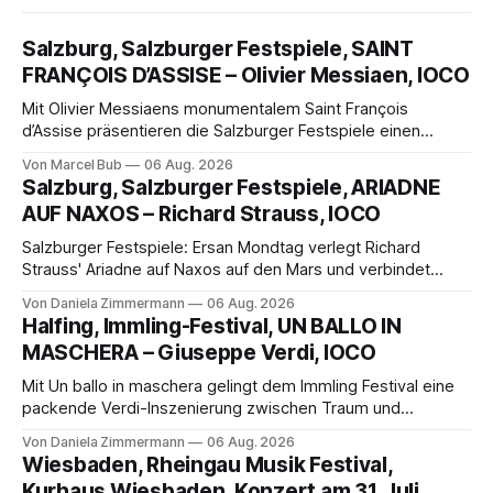
Salzburg, Salzburger Festspiele, SAINT
FRANÇOIS D’ASSISE – Olivier Messiaen, IOCO
Mit Olivier Messiaens monumentalem Saint François
d’Assise präsentieren die Salzburger Festspiele einen
außergewöhnlichen Opernabend. Romeo Castellucci gelingt
Von Marcel Bub
06 Aug. 2026
eine bildgewaltige Inszenierung, Maxime Pascal entfaltet
Salzburg, Salzburger Festspiele, ARIADNE
die komplexe Partitur eindrucksvoll, Philippe Sly berührt als
AUF NAXOS – Richard Strauss, IOCO
Franziskus.
Salzburger Festspiele: Ersan Mondtag verlegt Richard
Strauss' Ariadne auf Naxos auf den Mars und verbindet
Science-Fiction mit Opernklassik. Musikalisch überzeugt die
Von Daniela Zimmermann
06 Aug. 2026
Aufführung mit starken Solisten und den Wiener
Halfing, Immling-Festival, UN BALLO IN
Philharmonikern, szenisch bleibt der zweite Akt jedoch
MASCHERA – Giuseppe Verdi, IOCO
hinter den Erwartungen zurück.
Mit Un ballo in maschera gelingt dem Immling Festival eine
packende Verdi-Inszenierung zwischen Traum und
Wirklichkeit. Verena von Kerssenbrock verbindet
Von Daniela Zimmermann
06 Aug. 2026
psychologische Tiefe mit starken Bildern, getragen von
Wiesbaden, Rheingau Musik Festival,
einem spielfreudigen Ensemble und einer musikalisch
Kurhaus Wiesbaden, Konzert am 31. Juli,