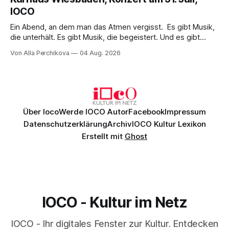
überzeugenden Gesamtleistung.
IOCO
Ein Abend, an dem man das Atmen vergisst. Es gibt Musik,
die unterhält. Es gibt Musik, die begeistert. Und es gibt
Musik, nach der man minutenlang kein Wort sagen kann.
Von Alla Perchikova
04 Aug. 2026
Genau so war der Abend im Kurhaus Wiesbaden, an dem
Johannes Brahms’ Erstes Klavierkonzert d-Moll op. 15 mit
Daniil
Über Ioco
Werde IOCO Autor
Facebook
Impressum
Datenschutzerklärung
Archiv
IOCO Kultur Lexikon
Erstellt mit
Ghost
IOCO - Kultur im Netz
IOCO - Ihr digitales Fenster zur Kultur. Entdecken