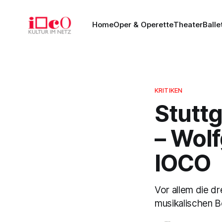
Home
Oper & Operette
Theater
Balle
KRITIKEN
Stutt
– Wol
IOCO
Vor allem die d
musikalischen B