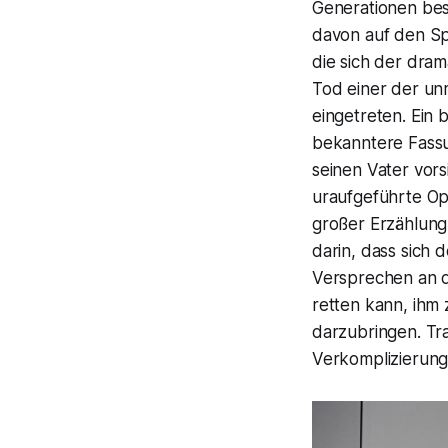
Generationen besc
davon auf den Sp
die sich der dra
Tod einer der unm
eingetreten. Ein
bekanntere Fass
seinen Vater vors
uraufgeführte O
großer Erzählun
darin, dass sich 
Versprechen an 
retten kann, ih
darzubringen. Tra
Verkomplizierung