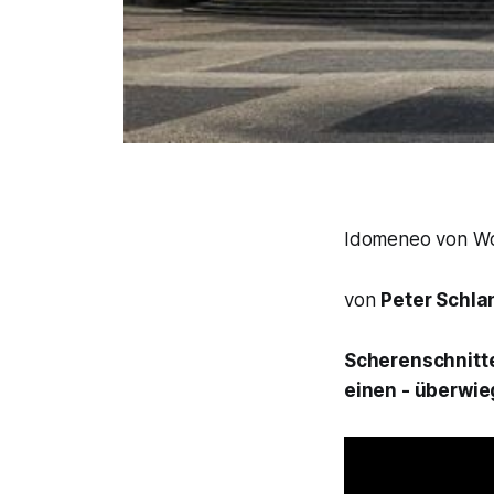
Idomeneo von Wol
von
Peter Schla
Scherenschnitte
einen - überwie