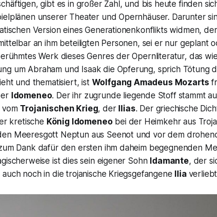
häftigen, gibt es in großer Zahl, und bis heute finden sic
ielplänen unserer Theater und Opernhäuser. Darunter sin
matischen Version eines Generationenkonflikts widmen, d
ittelbar an ihm beteiligten Personen, sei er nur geplant o
 berühmtes Werk dieses Genres der Opernliteratur, das wi
ung um Abraham und Isaak die Opferung, sprich Tötung 
ieht und thematisiert, ist
Wolfgang Amadeus Mozarts
fr
per
Idomeneo
. Der ihr zugrunde liegende Stoff stammt a
g vom
Trojanischen Krieg
, der
Ilias
. Der griechische Dich
der kretische
König Idomeneo
bei der Heimkehr aus Troja
den Meeresgott Neptun aus Seenot und vor dem drohen
m zum Dank dafür den ersten ihm daheim begegnenden Me
gischerweise ist dies sein eigener Sohn
Idamante
, der si
 auch noch in die trojanische Kriegsgefangene
Ilia
verliebt