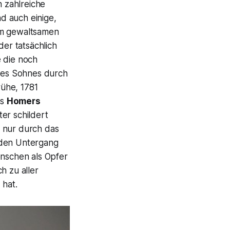
h zahlreiche
d auch einige,
em gewaltsamen
der tatsächlich
e die noch
des Sohnes durch
ühe, 1781
us
Homers
ter schildert
 nur durch das
den Untergang
nschen als Opfer
ch zu aller
 hat.