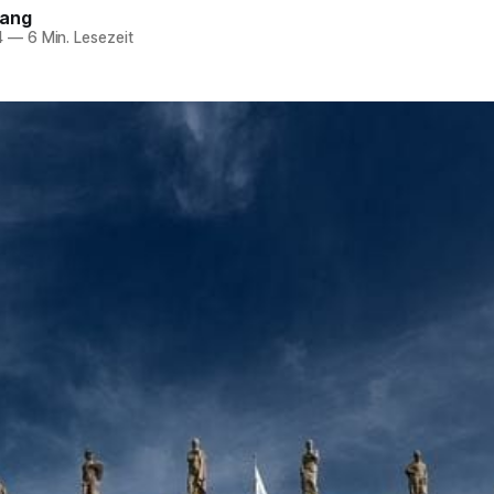
lang
4
—
6 Min. Lesezeit