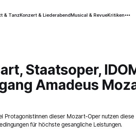
tt & Tanz
Konzert & Liederabend
Musical & Revue
Kritiken
gart, Staatsoper, ID
fgang Amadeus Moza
rei Protagonistinnen dieser Mozart-Oper nutzen diese 
edingungen für höchste gesangliche Leistungen.