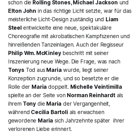
schon die
Rolling Stones, Michael Jackson
und
Elton John
in das richtige Licht setzte, war für das
meisterliche Licht-Design zuständig und
Liam
Steel
entwickelte eine neue, spektakuläre
Choreografie mit akrobatischen Kampfszenen und
hinreißenden Tanzeinlagen. Auch der Regisseur
Philip Wm. McKinley
beschritt mit seiner
Inszenierung neue Wege. Die Frage, was nach
Tonys
Tod aus
Maria
wurde, liegt seiner
Konzeption zugrunde, und so besetzte er die
Rolle der
Maria
doppelt.
Michelle Veintimilla
spielte an der Seite von
Norman Reinhardt
als
ihrem
Tony
die
Maria
der Vergangenheit,
während
Cecilia Bartoli
als erwachsen
gewordene
Maria
sich Jahrzehnte später ihrer
verlorenen Liebe erinnert.