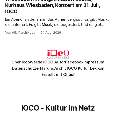
einem spielfreudigen Ensemble und einer musikalisch
Kurhaus Wiesbaden, Konzert am 31. Juli,
überzeugenden Gesamtleistung.
IOCO
Ein Abend, an dem man das Atmen vergisst. Es gibt Musik,
die unterhält. Es gibt Musik, die begeistert. Und es gibt
Musik, nach der man minutenlang kein Wort sagen kann.
Von Alla Perchikova
04 Aug. 2026
Genau so war der Abend im Kurhaus Wiesbaden, an dem
Johannes Brahms’ Erstes Klavierkonzert d-Moll op. 15 mit
Daniil
Über Ioco
Werde IOCO Autor
Facebook
Impressum
Datenschutzerklärung
Archiv
IOCO Kultur Lexikon
Erstellt mit
Ghost
IOCO - Kultur im Netz