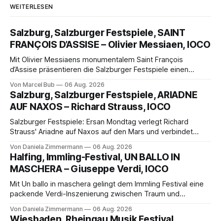
WEITERLESEN
Salzburg, Salzburger Festspiele, SAINT
FRANÇOIS D’ASSISE – Olivier Messiaen, IOCO
Mit Olivier Messiaens monumentalem Saint François
d’Assise präsentieren die Salzburger Festspiele einen
außergewöhnlichen Opernabend. Romeo Castellucci gelingt
Von Marcel Bub
06 Aug. 2026
eine bildgewaltige Inszenierung, Maxime Pascal entfaltet
Salzburg, Salzburger Festspiele, ARIADNE
die komplexe Partitur eindrucksvoll, Philippe Sly berührt als
AUF NAXOS – Richard Strauss, IOCO
Franziskus.
Salzburger Festspiele: Ersan Mondtag verlegt Richard
Strauss' Ariadne auf Naxos auf den Mars und verbindet
Science-Fiction mit Opernklassik. Musikalisch überzeugt die
Von Daniela Zimmermann
06 Aug. 2026
Aufführung mit starken Solisten und den Wiener
Halfing, Immling-Festival, UN BALLO IN
Philharmonikern, szenisch bleibt der zweite Akt jedoch
MASCHERA – Giuseppe Verdi, IOCO
hinter den Erwartungen zurück.
Mit Un ballo in maschera gelingt dem Immling Festival eine
packende Verdi-Inszenierung zwischen Traum und
Wirklichkeit. Verena von Kerssenbrock verbindet
Von Daniela Zimmermann
06 Aug. 2026
psychologische Tiefe mit starken Bildern, getragen von
Wiesbaden, Rheingau Musik Festival,