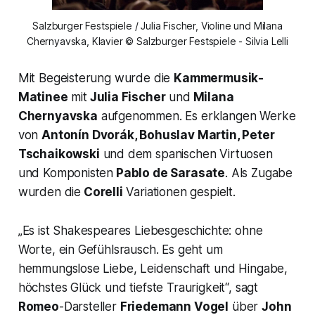
Salzburger Festspiele / Julia Fischer, Violine und Milana
Chernyavska, Klavier © Salzburger Festspiele - Silvia Lelli
Mit Begeisterung wurde die
Kammermusik-
Matinee
mit
Julia Fischer
und
Milana
Chernyavska
aufgenommen. Es erklangen Werke
von
Antonín Dvorák, Bohuslav Martin, Peter
Tschaikowski
und dem spanischen Virtuosen
und Komponisten
Pablo de Sarasate
. Als Zugabe
wurden die
Corelli
Variationen gespielt.
„Es ist Shakespeares Liebesgeschichte: ohne
Worte, ein Gefühlsrausch. Es geht um
hemmungslose Liebe, Leidenschaft und Hingabe,
höchstes Glück und tiefste Traurigkeit
“, sagt
Romeo
-Darsteller
Friedemann Vogel
über
John