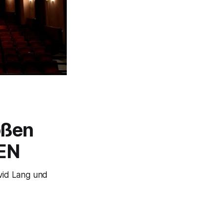
oßen
EN
avid Lang und