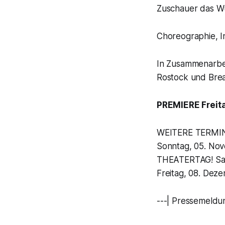
Zuschauer das W
Choreographie, In
In Zusammenarbei
Rostock und Br
PREMIERE Freita
WEITERE TERMI
Sonntag, 05. Nov
THEATERTAG! Sam
Freitag, 08. Dez
---| Pressemeldu