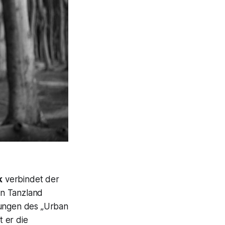
k
verbindet der
on Tanzland
ungen des „Urban
 er die