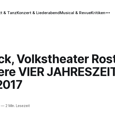
tt & Tanz
Konzert & Liederabend
Musical & Revue
Kritiken
ck, Volkstheater Ros
ere VIER JAHRESZEI
2017
—
2 Min. Lesezeit