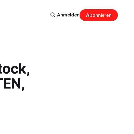
Anmelden
Abonnieren
tock,
TEN,