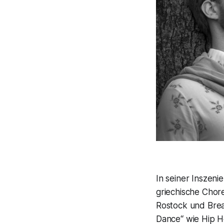
In seiner Inszen
griechische Cho
Rostock und Bre
Dance“ wie Hip H