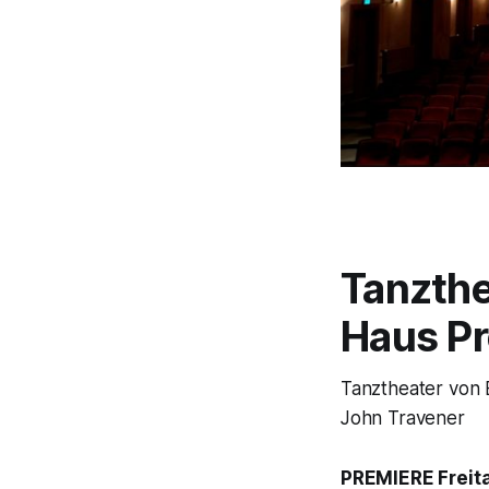
Tanzthe
Haus P
Tanztheater von E
John Travener
PREMIERE Freita