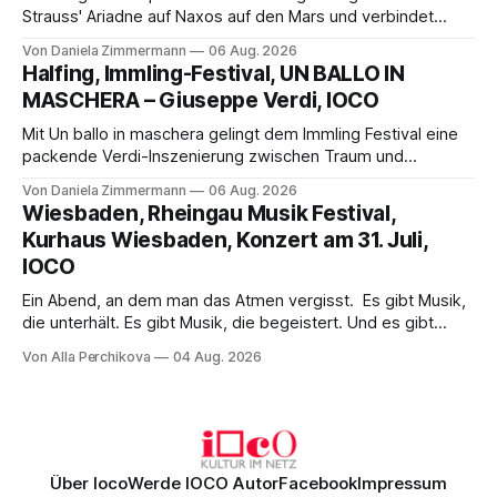
Strauss' Ariadne auf Naxos auf den Mars und verbindet
Science-Fiction mit Opernklassik. Musikalisch überzeugt die
Von Daniela Zimmermann
06 Aug. 2026
Aufführung mit starken Solisten und den Wiener
Halfing, Immling-Festival, UN BALLO IN
Philharmonikern, szenisch bleibt der zweite Akt jedoch
MASCHERA – Giuseppe Verdi, IOCO
hinter den Erwartungen zurück.
Mit Un ballo in maschera gelingt dem Immling Festival eine
packende Verdi-Inszenierung zwischen Traum und
Wirklichkeit. Verena von Kerssenbrock verbindet
Von Daniela Zimmermann
06 Aug. 2026
psychologische Tiefe mit starken Bildern, getragen von
Wiesbaden, Rheingau Musik Festival,
einem spielfreudigen Ensemble und einer musikalisch
Kurhaus Wiesbaden, Konzert am 31. Juli,
überzeugenden Gesamtleistung.
IOCO
Ein Abend, an dem man das Atmen vergisst. Es gibt Musik,
die unterhält. Es gibt Musik, die begeistert. Und es gibt
Musik, nach der man minutenlang kein Wort sagen kann.
Von Alla Perchikova
04 Aug. 2026
Genau so war der Abend im Kurhaus Wiesbaden, an dem
Johannes Brahms’ Erstes Klavierkonzert d-Moll op. 15 mit
Daniil
Über Ioco
Werde IOCO Autor
Facebook
Impressum