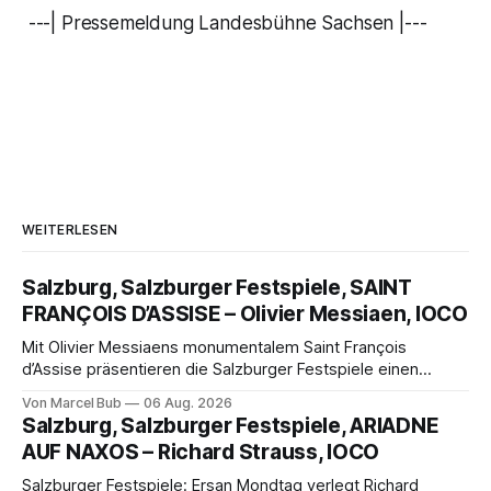
---| Pressemeldung Landesbühne Sachsen |---
WEITERLESEN
Salzburg, Salzburger Festspiele, SAINT
FRANÇOIS D’ASSISE – Olivier Messiaen, IOCO
Mit Olivier Messiaens monumentalem Saint François
d’Assise präsentieren die Salzburger Festspiele einen
außergewöhnlichen Opernabend. Romeo Castellucci gelingt
Von Marcel Bub
06 Aug. 2026
eine bildgewaltige Inszenierung, Maxime Pascal entfaltet
Salzburg, Salzburger Festspiele, ARIADNE
die komplexe Partitur eindrucksvoll, Philippe Sly berührt als
AUF NAXOS – Richard Strauss, IOCO
Franziskus.
Salzburger Festspiele: Ersan Mondtag verlegt Richard