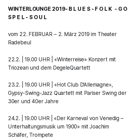
WINTERLOUNGE 2019- B L U E S - F O L K - G O
S P E L - S O U L
vom 22. FEBRUAR – 2. März 2019 im Theater
Radebeul
22.2. | 19.00 UHR | «Winterreise» Konzert mit
Triozean und dem DegeleQuartett
23.2. | 19.00 UHR | «Hot Club D‘Allemagne»,
Gypsy-Swing-Jazz Quartett mit Pariser Swing der
30er und 40er Jahre
24.2. | 19.00 UHR | «Der Karneval von Venedig –
Unterhaltungsmusik um 1900» mit Joachim
Schäfer, Trompete