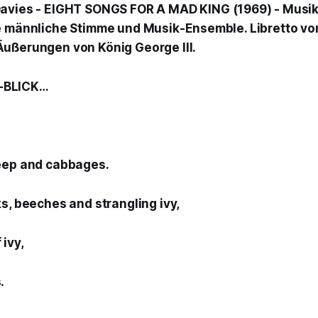
Davies
- EIGHT SONGS FOR A MAD KING (1969) - Musik
e männliche Stimme und Musik-Ensemble. Libretto v
ußerungen von König George III.
-BLICK…
eep and cabbages.
s, beeches and strangling ivy,
ivy,
.