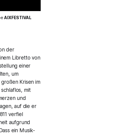
e 
AIXFESTIVAL
von der
inem Libretto von
stellung einer
lten, um
 großen Krisen im
schlaflos, mit
merzen und
agen, auf die er
11 verfiel
heit aufgrund
Dass ein Musik-