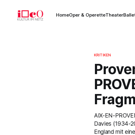
Home
Oper & Operette
Theater
Balle
KRITIKEN
Prove
PROVE
Fragm
AIX-EN-PROVENC
Davies (1934-201
England mit ein