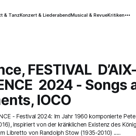
tt & Tanz
Konzert & Liederabend
Musical & Revue
Kritiken
nce, FESTIVAL D’AIX
NCE 2024 - Songs 
ents, IOCO
E - Festival 2024: Im Jahr 1960 komponierte Pete
6), inspiriert von der kränklichen Existenz des König
em Libretto von Randolph Stow (1935-2010) .....