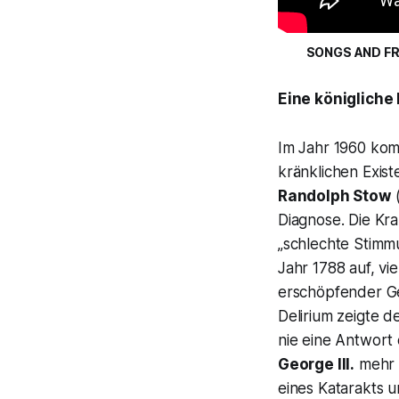
SONGS AND FR
Eine königliche
Im Jahr 1960 ko
kränklichen Exis
Randolph Stow
(
Diagnose. Die Kr
„schlechte Stimmu
Jahr 1788 auf, vie
erschöpfender G
Delirium zeigte d
nie eine Antwort 
George III.
mehr u
eines Katarakts u