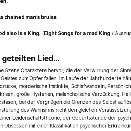
en.
e a chained man’s bruise
od also is a King.
(
Eight Songs for a mad King
/ Auszug
 geteilten Lied…
sche Szene Charaktere hervor, die der Verwirrung der Sin
Geistes zum Opfer fallen. Im Laufe der Jahrhunderte häuf
sdrücke, mörderische Instinkte, Schlafwandeln, Persönlic
skrisen, große Hysterien, melancholische Verzückung, Hal
kstasen, bei der Vergnügen die Grenzen des Selbst auflös
rstellung des
Wahnsinns
nicht den gleichen Voraussetzun
einer Leidenschaftstheorie, der Geburtsstunde der psychia
hen Obsession mit einer Klassifikation psychischer Erkrank