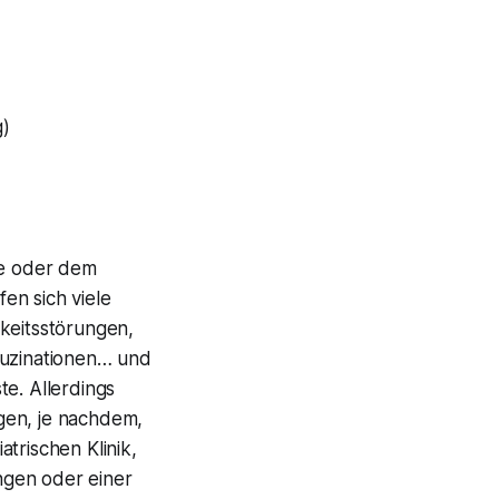
)
ne oder dem
en sich viele
hkeitsstörungen,
luzinationen… und
te. Allerdings
gen, je nachdem,
trischen Klinik,
ungen oder einer