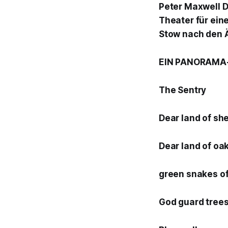
Peter Maxwell 
Theater für ein
Stow nach den Ä
EIN PANORAMA
The Sentry
Dear land of sh
Dear land of oak
green snakes of 
God guard trees