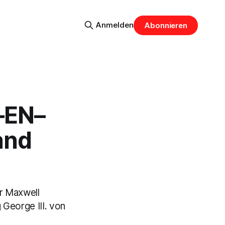
Anmelden
Abonnieren
–EN–
and
r Maxwell
 George III. von