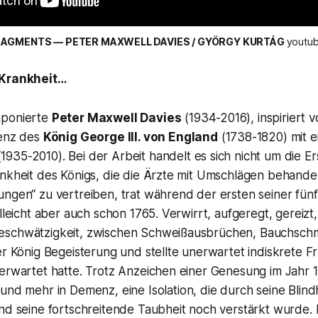
AGMENTS — PETER MAXWELL DAVIES / GYÖRGY KURTÁG 
youtub
 Krankheit…
mponierte
Peter Maxwell Davies
(1934-2016), inspiriert 
tenz des
König George III. von England
(1738-1820) mit e
1935-2010). Bei der Arbeit handelt es sich nicht um die Er
ankheit des Königs, die die Ärzte mit Umschlägen behande
ngen“ zu vertreiben, trat während der ersten seiner fünf
lleicht aber auch schon 1765. Verwirrt, aufgeregt, gereizt, 
eschwätzigkeit, zwischen Schweißausbrüchen, Bauchsch
er König Begeisterung und stellte unerwartet indiskrete Fr
erwartet hatte. Trotz Anzeichen einer Genesung im Jahr 18
nd mehr in Demenz, eine Isolation, die durch seine Blind
nd seine fortschreitende Taubheit noch verstärkt wurde. 