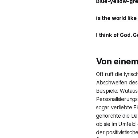
Blue-yellow-gre
is the world lik
I think of God. G
Von einem
Oft ruft die lyri
Abschweifen des 
Beispiele: Wutau
Personalisierung
sogar verliebte E
gehorchte die Da
ob sie im Umfeld 
der positivistisc