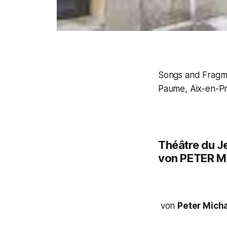
Songs and Fragme
Paume, Aix-en-Pr
Théâtre du J
von PETER 
von
Peter Micha