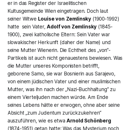
er in das Register der Israelitischen
Kultusgemeinde Wien eingetragen. Doch laut
seiner Witwe
Louise von
Zemlinsky
(1900-1992)
hatte sein Vater,
Adolf von Zemlinsky
(1845-
1900), zwei katholische Eltern: Sein Vater war
slowakischer Herkunft (daher der Name) und
seine Mutter Wienerin. Die Echtheit des „von“-
Partikels ist auch nicht genauestens bewiesen. Was
die Mutter unseres Komponisten betrifft,
geborene Samo, sie war Bosnierin aus Sarajevo,
von einem jüdischen Vater und einer muslimischen
Mutter, was ihn nach der
„Nazi-Buchhaltung“
zu
einem Vierteljuden machen würde. Am Ende
seines Lebens hätte er erwogen, ohne aber seine
Absicht „zum Judentum zurückzukehren“
auszuführen, wie es etwa
Arnold Schönberg
(1874-1951) getan hatte: Was das Mysterium noch