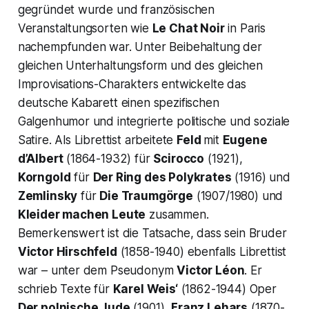
gegründet wurde und französischen
Veranstaltungsorten wie
Le Chat Noir
in Paris
nachempfunden war. Unter Beibehaltung der
gleichen Unterhaltungsform und des gleichen
Improvisations-Charakters entwickelte das
deutsche Kabarett einen spezifischen
Galgenhumor und integrierte politische und soziale
Satire. Als Librettist arbeitete
Feld
mit
Eugene
d’Albert
(1864-1932) für
Scirocco
(1921),
Korngold
für
Der Ring des Polykrates
(1916) und
Zemlinsky
für
Die Traumgörge
(1907/1980) und
Kleider machen Leute
zusammen.
Bemerkenswert ist die Tatsache, dass sein Bruder
Victor Hirschfeld
(1858-1940) ebenfalls Librettist
war – unter dem Pseudonym
Victor Léon
. Er
schrieb Texte für
Karel Weis‘
(1862-1944) Oper
Der polnische Jude
(1901),
Franz Lehars
(1870-