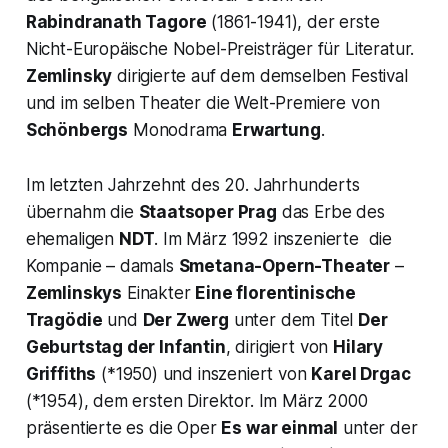
Rabindranath Tagore
(1861-1941), der erste
Nicht-Europäische Nobel-Preisträger für Literatur.
Zemlinsky
dirigierte auf dem demselben Festival
und im selben Theater die Welt-Premiere von
Schönbergs
Monodrama
Erwartung
.
Im letzten Jahrzehnt des 20. Jahrhunderts
übernahm die
Staatsoper Prag
das Erbe des
ehemaligen
NDT
. Im März 1992 inszenierte die
Kompanie – damals
Smetana-Opern-Theater
–
Zemlinskys
Einakter
Eine florentinische
Tragödie
und
Der Zwerg
unter dem Titel
Der
Geburtstag der Infantin
, dirigiert von
Hilary
Griffiths
(*1950) und inszeniert von
Karel Drgac
(*1954), dem ersten Direktor. Im März 2000
präsentierte es die Oper
Es war einmal
unter der