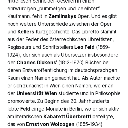
mittellosen Schneider-Gesellen in einen
ehrwürdigen
„pummeligen und beleibten“
Kaufmann, fehlt in
Zemlinskys
Oper. Und es gibt
noch weitere Unterschiede zwischen der Oper
und
Kellers
Kurzgeschichte. Das Libretto stammt
aus der Feder des österreichischen Librettisten,
Regisseurs und Schriftstellers
Leo Feld
(1869-
1924), der sich auch als Übersetzer insbesondere
der
Charles Dickens‘
(1812-1870) Bücher bei
deren Erstveröffentlichung im deutschsprachigen
Raum einen Namen gemacht hat. Als Autor machte
er sich zunächst in Wien einen Namen, wo er an
der
Universität Wien
studierte und in Philosophie
promovierte. Zu Beginn des 20. Jahrhunderts
lebte
Feld
einige Monate in Berlin, wo er sich aktiv
am literarischen
Kabarett Überbrettl
beteiligte,
das von
Ernst von Wolzogen
(1855-1934)