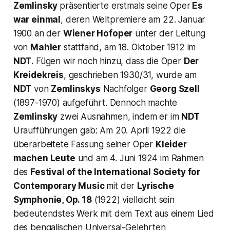
Zemlinsky
präsentierte erstmals seine Oper
Es
war einmal
, deren Weltpremiere am 22. Januar
1900 an der
Wiener Hofoper
unter der Leitung
von
Mahler
stattfand, am 18. Oktober 1912 im
NDT
. Fügen wir noch hinzu, dass die Oper
Der
Kreidekreis
,
geschrieben 1930/31, wurde am
NDT
von
Zemlinskys
Nachfolger
Georg Szell
(1897-1970) aufgeführt. Dennoch machte
Zemlinsky
zwei Ausnahmen, indem er im
NDT
Uraufführungen gab: Am 20. April 1922 die
überarbeitete Fassung seiner Oper
Kleider
machen Leute
und am 4. Juni 1924 im Rahmen
des
Festival of the International Society for
Contemporary Music
mit der
Lyrische
Symphonie, Op. 18
(1922) vielleicht sein
bedeutendstes Werk mit dem Text aus einem Lied
des bengalischen Universal-Gelehrten