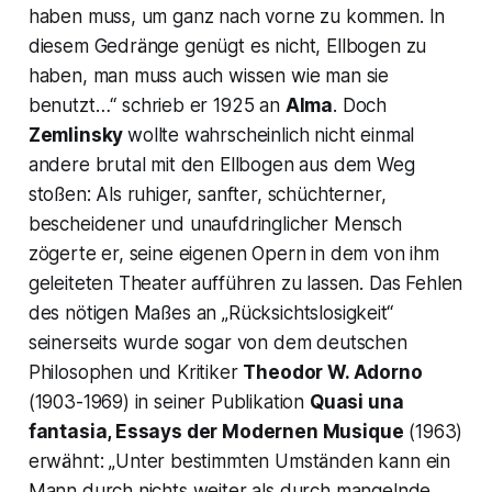
haben muss, um ganz nach vorne zu kommen. In
diesem Gedränge genügt es nicht, Ellbogen zu
haben, man muss
auch wissen wie man sie
benutzt…“
schrieb er 1925 an
Alma
. Doch
Zemlinsky
wollte wahrscheinlich nicht einmal
andere brutal mit den Ellbogen aus dem Weg
stoßen: Als ruhiger, sanfter, schüchterner,
bescheidener und unaufdringlicher Mensch
zögerte er, seine eigenen Opern in dem von ihm
geleiteten Theater aufführen zu lassen. Das Fehlen
des nötigen Maßes an
„Rücksichtslosigkeit“
seinerseits wurde sogar von dem deutschen
Philosophen und Kritiker
Theodor W. Adorno
(1903-1969) in seiner Publikation
Quasi una
fantasia, Essays der Modernen Musique
(1963)
erwähnt:
„Unter bestimmten Umständen kann ein
Mann durch nichts weiter als durch mangelnde