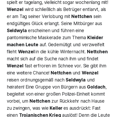
spielt er tagelang, vielleicht sogar wochenlang mit!
Wenzel
wird schließlich als Betrüger entlarvt, als
er am Tag seiner Verlobung mit
Nettchen
sein
endgültiges Glück erlangt. Seine Mitbürger aus
Seldwyla
erscheinen und führen eine
pantomimische Maskerade zum Thema
Kleider
machen Leute
auf. Gedemütigt und verzweifelt
flieht
Wenzel
in die kühle Winternacht.
Nettchen
macht sich auf die Suche nach ihm und findet
Wenzel
fast erfroren im Schnee vor. Sie gibt ihm
eine weitere Chance!
Nettchen
und
Wenzel
reisen ordnungsgemäß nach
Seldwyla
und
heiraten! Eine Gruppe von Bürgern aus
Goldach
,
begleitet von einer großen Polizei-Einheit kommt
vorbei, um
Nettchen
zur Rückkehr nach Hause
zu zwingen, was wie
Keller
es ausdrückt: Fast
einen
Trojanischen Krieg
auslöst! Denn die Leute