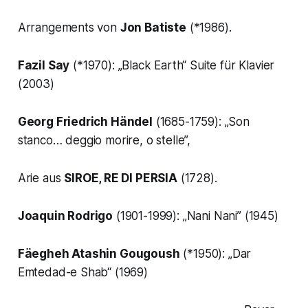
Arrangements von
Jon Batiste
(*1986).
Fazil Say
(*1970):
„Black Earth“
Suite für Klavier
(2003)
Georg Friedrich Händel
(1685-1759):
„Son
stanco… deggio morire, o stelle”,
Arie aus
SIROE, RE DI PERSIA
(1728).
Joaquin Rodrigo
(1901-1999): „
Nani Nani”
(1945)
Fäegheh Atashin Gougoush
(*1950):
„Dar
Emtedad-e Shab“
(1969)