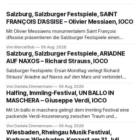
Salzburg, Salzburger Festspiele, SAINT
FRANÇOIS D’ASSISE – Olivier Messiaen, IOCO
Mit Olivier Messiaens monumentalem Saint François
d’Assise präsentieren die Salzburger Festspiele einen
außergewöhnlichen Opernabend. Romeo Castellucci gelingt
Von Marcel Bub
06 Aug. 2026
eine bildgewaltige Inszenierung, Maxime Pascal entfaltet
Salzburg, Salzburger Festspiele, ARIADNE
die komplexe Partitur eindrucksvoll, Philippe Sly berührt als
AUF NAXOS – Richard Strauss, IOCO
Franziskus.
Salzburger Festspiele: Ersan Mondtag verlegt Richard
Strauss' Ariadne auf Naxos auf den Mars und verbindet
Science-Fiction mit Opernklassik. Musikalisch überzeugt die
Von Daniela Zimmermann
06 Aug. 2026
Aufführung mit starken Solisten und den Wiener
Halfing, Immling-Festival, UN BALLO IN
Philharmonikern, szenisch bleibt der zweite Akt jedoch
MASCHERA – Giuseppe Verdi, IOCO
hinter den Erwartungen zurück.
Mit Un ballo in maschera gelingt dem Immling Festival eine
packende Verdi-Inszenierung zwischen Traum und
Wirklichkeit. Verena von Kerssenbrock verbindet
Von Daniela Zimmermann
06 Aug. 2026
psychologische Tiefe mit starken Bildern, getragen von
Wiesbaden, Rheingau Musik Festival,
einem spielfreudigen Ensemble und einer musikalisch
Kurhaus Wiesbaden, Konzert am 31. Juli,