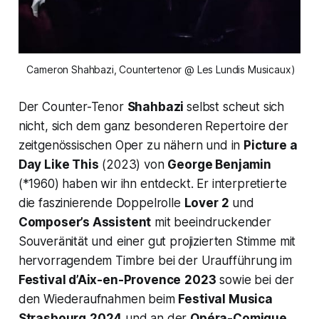
 Cameron Shahbazi, Countertenor @ Les Lundis Musicaux)
Der Counter-Tenor
Shahbazi
selbst scheut sich
nicht, sich dem ganz besonderen Repertoire der
zeitgenössischen Oper zu nähern und in
Picture a
Day Like This
(2023) von
George Benjamin
(*1960) haben wir ihn entdeckt. Er interpretierte
die faszinierende Doppelrolle
Lover 2
und
Composer’s Assistent
mit beeindruckender
Souveränität und einer gut projizierten Stimme mit
hervorragendem Timbre bei der Uraufführung im
Festival d’Aix-en-Provence
2023
sowie bei der
den Wiederaufnahmen beim
Festival Musica
Strasbourg
2024
und an der
Opéra-Comique