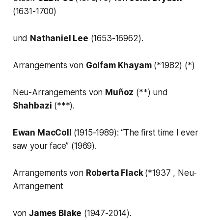
(1631-1700)
und
Nathaniel Lee
(1653-16962).
Arrangements von
Golfam Khayam
(*1982) (*)
Neu-Arrangements von
Muñoz
(**) und
Shahbazi
(***).
Ewan MacColl
(1915-1989):
“The first time I ever
saw your face”
(1969).
Arrangements von
Roberta Flack
(*1937 , Neu-
Arrangement
von
James Blake
(1947-2014).