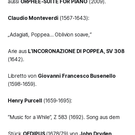
aussi
ORPHÉE-SUITE FOR PIANO
(2009).
Claudio Monteverdi
(1567-1643):
„Adagiati, Poppea… Oblivion soave,“
Arie aus
L‘INCORONAZIONE DI POPPEA, SV 308
(1642).
Libretto von
Giovanni Francesco Busenello
(1598-1659).
Henry Purcell
(1659-1695):
“Music for a While”, Z 583
(1692). Song aus dem
Stück
OEDIPUS
(1678/79)
von
John Dryden