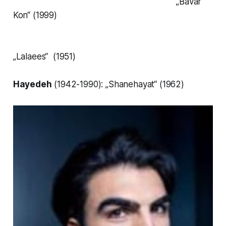
„Bavar
Kon“
(1999)
„Lalaees“
(1951)
Hayedeh
(1942-1990):
„Shanehayat“
(1962)