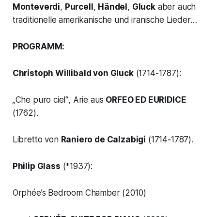
Monteverdi
,
Purcell
,
Händel
,
Gluck
aber auch
traditionelle amerikanische und iranische Lieder…
PROGRAMM:
Christoph Willibald von Gluck
(1714-1787):
„Che puro ciel“
, Arie aus
ORFEO ED EURIDICE
(1762).
Libretto von
Raniero de Calzabigi
(1714-1787).
Philip Glass
(*1937):
Orphée’s Bedroom Chamber
(2010)