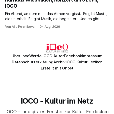
überzeugenden Gesamtleistung.
IOCO
Ein Abend, an dem man das Atmen vergisst. Es gibt Musik,
die unterhält. Es gibt Musik, die begeistert. Und es gibt
Musik, nach der man minutenlang kein Wort sagen kann.
Von Alla Perchikova
04 Aug. 2026
Genau so war der Abend im Kurhaus Wiesbaden, an dem
Johannes Brahms’ Erstes Klavierkonzert d-Moll op. 15 mit
Daniil
Über Ioco
Werde IOCO Autor
Facebook
Impressum
Datenschutzerklärung
Archiv
IOCO Kultur Lexikon
Erstellt mit
Ghost
IOCO - Kultur im Netz
IOCO - Ihr digitales Fenster zur Kultur. Entdecken