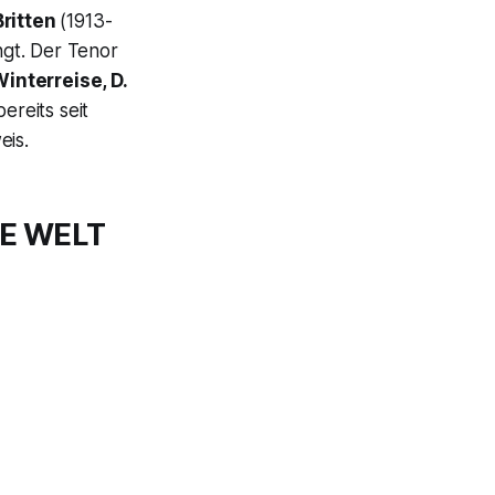
Britten
(1913-
gt. Der Tenor
interreise, D.
bereits seit
eis.
E WELT