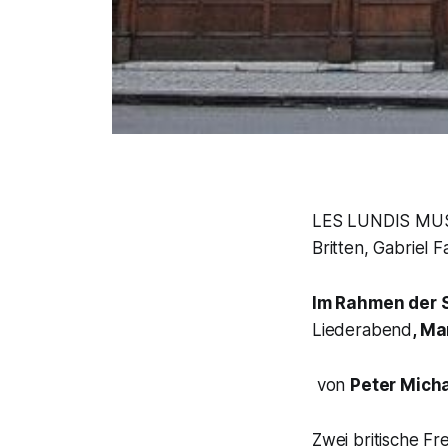
LES LUNDIS MUSI
Britten, Gabriel 
Im Rahmen der
Liederabend
, M
von
Peter Micha
Zwei britische F