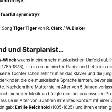
and or eye,
 fearful symmetry?
m Song
Tiger Tiger
von
R. Clark
/
W. Blake
)
d und Starpianist…
n-Wieck
wuchs in einem sehr musikalischen Umfeld auf. Ih
(1785-1873), ist ein renommierter Pianist und Lehrer in de
 seine Tochter schon sehr früh an das Klavier und die jun
erkinder, die die musikalische Sprache lernten, bevor sie
e. Nachdem ihre Mutter sie im Alter von 5 Jahren verlass
 noch mehr der Musik und folgte dem anspruchsvollen Pr
dass sie im Alter von 6 Jahren ihr erstes Konzert mit einer
tin gab:
Emilie Reichhold
(1805-1835) und ihren ersten g