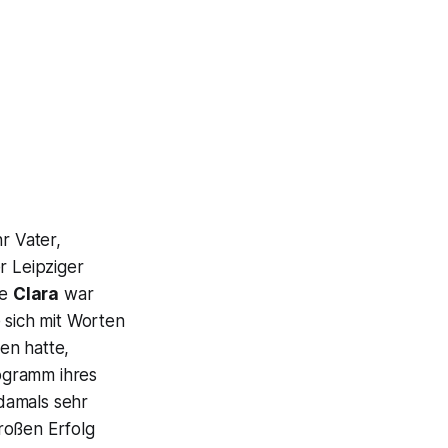
r Vater,
r Leipziger
ge
Clara
war
 sich mit Worten
en hatte,
ogramm ihres
 damals sehr
roßen Erfolg