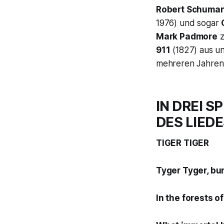
Robert Schuma
1976) und sogar
Mark Padmore
z
911
(1827) aus un
mehreren Jahren b
IN DREI 
DES LIED
TIGER TIGER
Tyger Tyger, bur
In the forests of