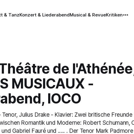
tt & Tanz
Konzert & Liederabend
Musical & Revue
Kritiken
 Théâtre de l'Athénée
S MUSICAUX -
rabend, IOCO
enor, Julius Drake - Klavier: Zwei britische Freunde 
wischen Romantik und Moderne: Robert Schumann, C
 und Gabriel Fauré und ..... . Der Tenor Mark Padmore