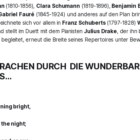
nn
(1810-1856),
Clara Schumann
(1819-1896),
Benjamin
Gabriel
Fauré
(1845-1924) und anderes auf den Plan brin
eichnete sich vor allem in
Franz Schuberts
(1797-1828)
W
d stellt im Duett mit dem Pianisten
Julius Drake
, der ihn 
egleitet, erneut die Breite seines Repertoires unter Bew
SPRACHEN DURCH DIE WUNDERBAR
ES…
ning bright,
 the night;