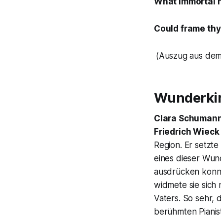
What immortal h
Could frame thy
(Auszug aus de
Wunderkin
Clara Schuman
Friedrich Wieck
Region. Er setzte
eines dieser Wund
ausdrücken konnt
widmete sie sich
Vaters. So sehr, 
berühmten Pianis